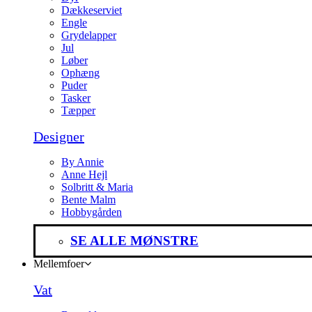
Dækkeserviet
Engle
Grydelapper
Jul
Løber
Ophæng
Puder
Tasker
Tæpper
Designer
By Annie
Anne Hejl
Solbritt & Maria
Bente Malm
Hobbygården
SE ALLE MØNSTRE
Mellemfoer
Vat