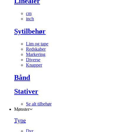
Linealer
cm
inch
Sytilbehør
Lim og tape
Redskaber
Markering
Diverse
Knapper
Bånd
Stativer
Se alt tilbehør
Mønster
Type
Dyr