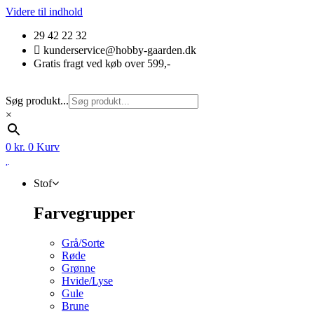
Videre til indhold
29 42 22 32
kunderservice@hobby-gaarden.dk
Gratis fragt ved køb over 599,-
Søg produkt...
×
0
kr.
0
Kurv
Stof
Farvegrupper
Grå/Sorte
Røde
Grønne
Hvide/Lyse
Gule
Brune