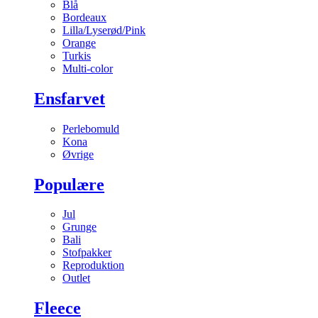
Blå
Bordeaux
Lilla/Lyserød/Pink
Orange
Turkis
Multi-color
Ensfarvet
Perlebomuld
Kona
Øvrige
Populære
Jul
Grunge
Bali
Stofpakker
Reproduktion
Outlet
Fleece