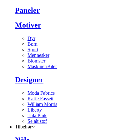
Paneler
Motiver
Dyr
Børn
Sport
Mennesker
Blomster
Maskiner/Biler
Designer
Moda Fabrics
Kaffe Fassett
William Morris
Liberty
Tula Pink
Se alt stof
Tilbehør
Nåle