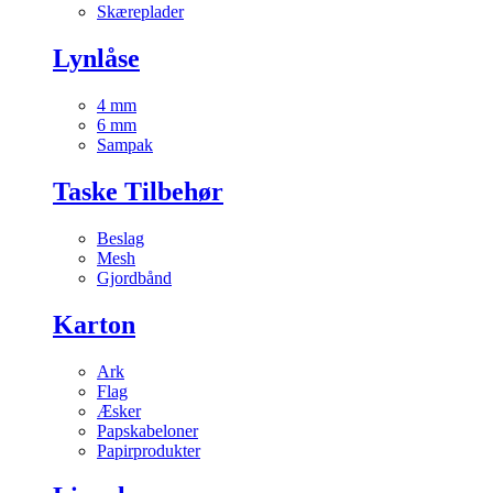
Skæreplader
Lynlåse
4 mm
6 mm
Sampak
Taske Tilbehør
Beslag
Mesh
Gjordbånd
Karton
Ark
Flag
Æsker
Papskabeloner
Papirprodukter