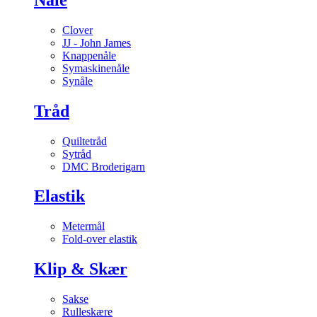
Clover
JJ - John James
Knappenåle
Symaskinenåle
Synåle
Tråd
Quiltetråd
Sytråd
DMC Broderigarn
Elastik
Metermål
Fold-over elastik
Klip & Skær
Sakse
Rulleskære