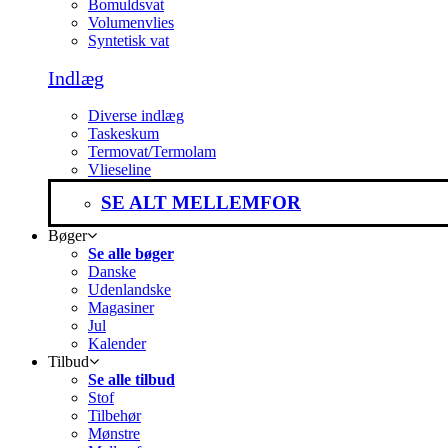
Bomuldsvat
Volumenvlies
Syntetisk vat
Indlæg
Diverse indlæg
Taskeskum
Termovat/Termolam
Vlieseline
SE ALT MELLEMFOR
Bøger
Se alle bøger
Danske
Udenlandske
Magasiner
Jul
Kalender
Tilbud
Se alle tilbud
Stof
Tilbehør
Mønstre