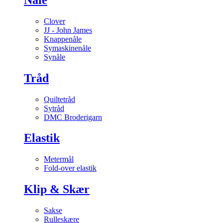
Clover
JJ - John James
Knappenåle
Symaskinenåle
Synåle
Tråd
Quiltetråd
Sytråd
DMC Broderigarn
Elastik
Metermål
Fold-over elastik
Klip & Skær
Sakse
Rulleskære