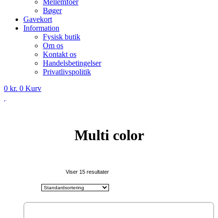
Mellemfoer
Bøger
Gavekort
Information
Fysisk butik
Om os
Kontakt os
Handelsbetingelser
Privatlivspolitik
0
kr.
0
Kurv
Multi color
Viser 15 resultater