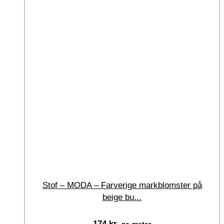
Stof – MODA – Farverige markblomster på
beige bu...
174
kr.