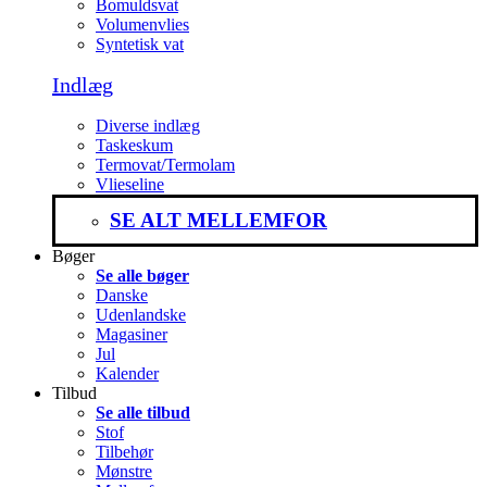
Bomuldsvat
Volumenvlies
Syntetisk vat
Indlæg
Diverse indlæg
Taskeskum
Termovat/Termolam
Vlieseline
SE ALT MELLEMFOR
Bøger
Se alle bøger
Danske
Udenlandske
Magasiner
Jul
Kalender
Tilbud
Se alle tilbud
Stof
Tilbehør
Mønstre