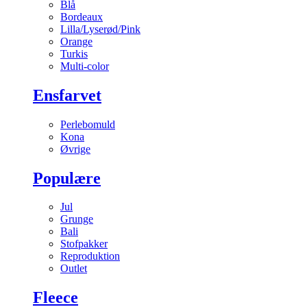
Blå
Bordeaux
Lilla/Lyserød/Pink
Orange
Turkis
Multi-color
Ensfarvet
Perlebomuld
Kona
Øvrige
Populære
Jul
Grunge
Bali
Stofpakker
Reproduktion
Outlet
Fleece