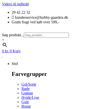
Videre til indhold
29 42 22 32
kunderservice@hobby-gaarden.dk
Gratis fragt ved køb over 599,-
Søg produkt...
×
0
kr.
0
Kurv
Stof
Farvegrupper
Grå/Sorte
Røde
Grønne
Hvide/Lyse
Gule
Brune