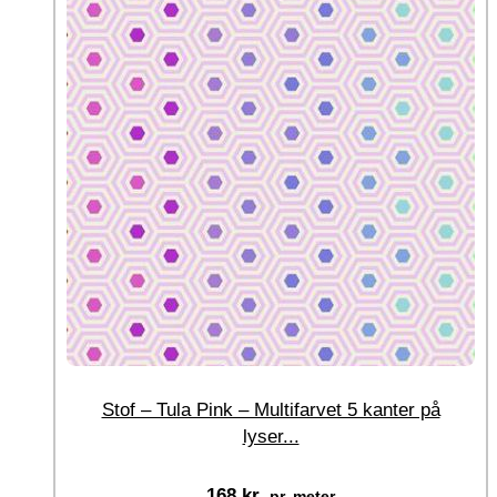
Stof – Tula Pink – Multifarvet 5 kanter på
lyser...
168
kr.
pr. meter