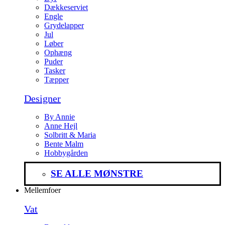
Dækkeserviet
Engle
Grydelapper
Jul
Løber
Ophæng
Puder
Tasker
Tæpper
Designer
By Annie
Anne Hejl
Solbritt & Maria
Bente Malm
Hobbygården
SE ALLE MØNSTRE
Mellemfoer
Vat