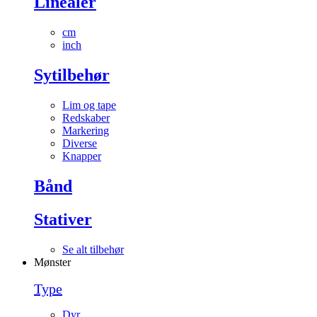
Linealer
cm
inch
Sytilbehør
Lim og tape
Redskaber
Markering
Diverse
Knapper
Bånd
Stativer
Se alt tilbehør
Mønster
Type
Dyr