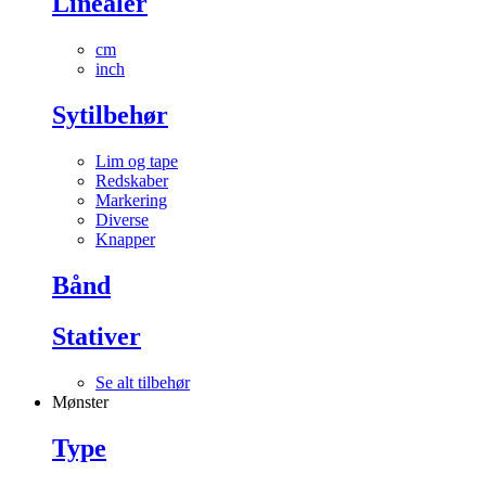
Linealer
cm
inch
Sytilbehør
Lim og tape
Redskaber
Markering
Diverse
Knapper
Bånd
Stativer
Se alt tilbehør
Mønster
Type