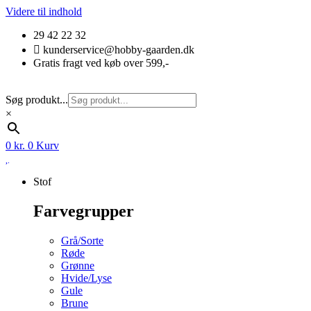
Videre til indhold
29 42 22 32
kunderservice@hobby-gaarden.dk
Gratis fragt ved køb over 599,-
Søg produkt...
×
0
kr.
0
Kurv
Stof
Farvegrupper
Grå/Sorte
Røde
Grønne
Hvide/Lyse
Gule
Brune