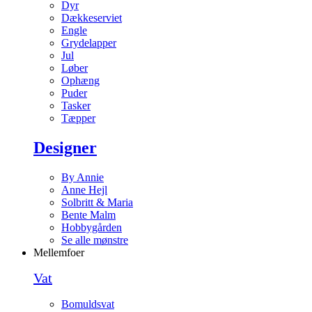
Dyr
Dækkeserviet
Engle
Grydelapper
Jul
Løber
Ophæng
Puder
Tasker
Tæpper
Designer
By Annie
Anne Hejl
Solbritt & Maria
Bente Malm
Hobbygården
Se alle mønstre
Mellemfoer
Vat
Bomuldsvat