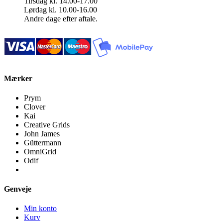
Tirsdag kl. 14.00-17.00
Lørdag kl. 10.00-16.00
Andre dage efter aftale.
Mærker
Prym
Clover
Kai
Creative Grids
John James
Güttermann
OmniGrid
Odif
Genveje
Min konto
Kurv