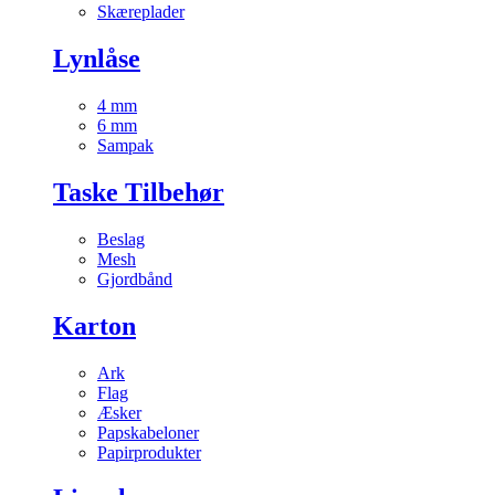
Skæreplader
Lynlåse
4 mm
6 mm
Sampak
Taske Tilbehør
Beslag
Mesh
Gjordbånd
Karton
Ark
Flag
Æsker
Papskabeloner
Papirprodukter