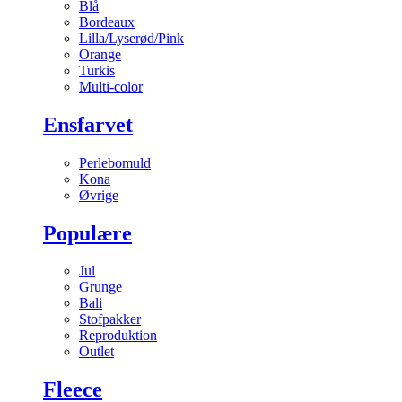
Blå
Bordeaux
Lilla/Lyserød/Pink
Orange
Turkis
Multi-color
Ensfarvet
Perlebomuld
Kona
Øvrige
Populære
Jul
Grunge
Bali
Stofpakker
Reproduktion
Outlet
Fleece