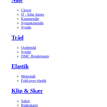
Clover
JJ - John James
Knappenåle
Symaskinenåle
Synåle
Tråd
Quiltetråd
Sytråd
DMC Broderigarn
Elastik
Metermål
Fold-over elastik
Klip & Skær
Sakse
Rulleskære