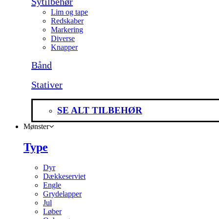
Sytilbehør
Lim og tape
Redskaber
Markering
Diverse
Knapper
Bånd
Stativer
SE ALT TILBEHØR
Mønster
Type
Dyr
Dækkeserviet
Engle
Grydelapper
Jul
Løber