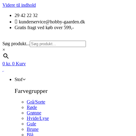
Videre til indhold
29 42 22 32
kunderservice@hobby-gaarden.dk
Gratis fragt ved køb over 599,-
Søg produkt...
×
0
kr.
0
Kurv
Stof
Farvegrupper
Grå/Sorte
Røde
Grønne
Hvide/Lyse
Gule
Brune
Blå