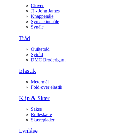
Clover
JJ - John James
Knappenåle
Symaskinenåle
Synåle
Tråd
Quiltetråd
Sytråd
DMC Broderigarn
Elastik
Metermål
Fold-over elastik
Klip & Skær
Sakse
Rulleskære
Skæreplader
Lynlåse