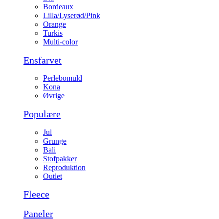
Bordeaux
Lilla/Lyserød/Pink
Orange
Turkis
Multi-color
Ensfarvet
Perlebomuld
Kona
Øvrige
Populære
Jul
Grunge
Bali
Stofpakker
Reproduktion
Outlet
Fleece
Paneler