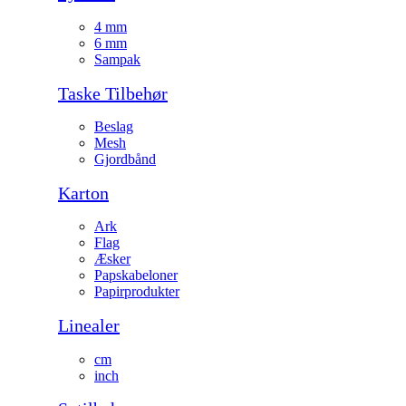
4 mm
6 mm
Sampak
Taske Tilbehør
Beslag
Mesh
Gjordbånd
Karton
Ark
Flag
Æsker
Papskabeloner
Papirprodukter
Linealer
cm
inch