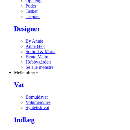
Ophæng
Puder
Tasker
Tæpper
Designer
By Annie
Anne Hejl
Solbritt & Maria
Bente Malm
Hobbygården
Se alle mønstre
Mellemfoer
Vat
Bomuldsvat
Volumenvlies
Syntetisk vat
Indlæg