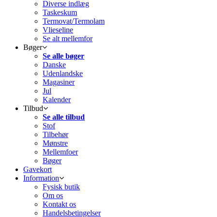
Diverse indlæg
Taskeskum
Termovat/Termolam
Vlieseline
Se alt mellemfor
Bøger
Se alle bøger
Danske
Udenlandske
Magasiner
Jul
Kalender
Tilbud
Se alle tilbud
Stof
Tilbehør
Mønstre
Mellemfoer
Bøger
Gavekort
Information
Fysisk butik
Om os
Kontakt os
Handelsbetingelser