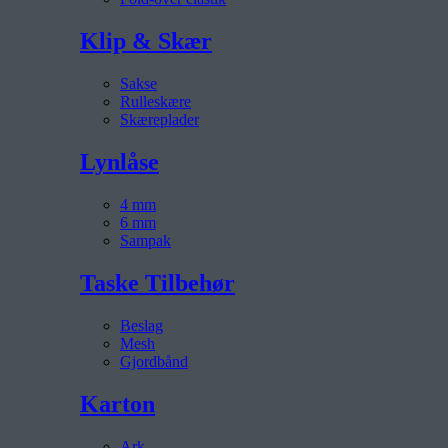
Klip & Skær
Sakse
Rulleskære
Skæreplader
Lynlåse
4 mm
6 mm
Sampak
Taske Tilbehør
Beslag
Mesh
Gjordbånd
Karton
Ark