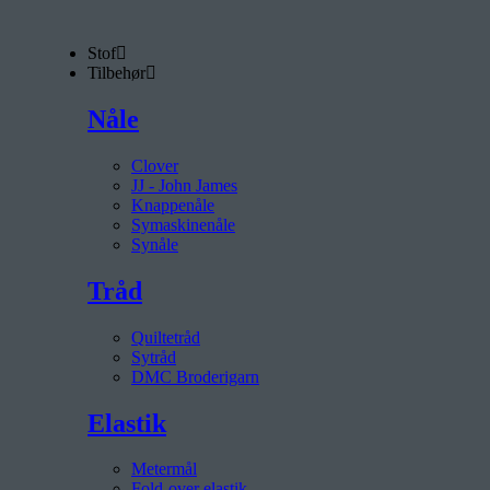
Stof
Tilbehør
Nåle
Clover
JJ - John James
Knappenåle
Symaskinenåle
Synåle
Tråd
Quiltetråd
Sytråd
DMC Broderigarn
Elastik
Metermål
Fold-over elastik