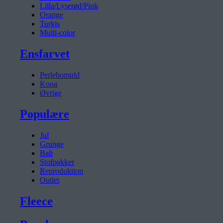
Lilla/Lyserød/Pink
Orange
Turkis
Multi-color
Ensfarvet
Perlebomuld
Kona
Øvrige
Populære
Jul
Grunge
Bali
Stofpakker
Reproduktion
Outlet
Fleece