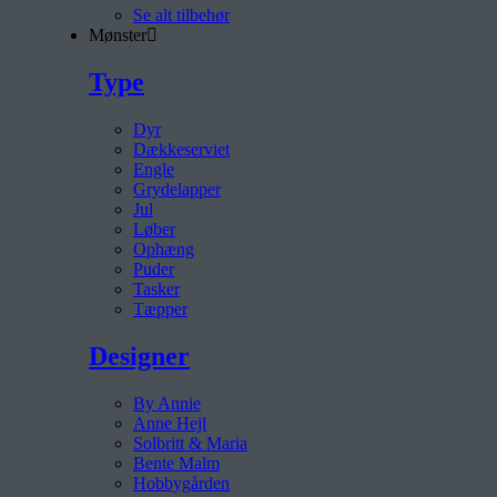
Se alt tilbehør
Mønster
Type
Dyr
Dækkeserviet
Engle
Grydelapper
Jul
Løber
Ophæng
Puder
Tasker
Tæpper
Designer
By Annie
Anne Hejl
Solbritt & Maria
Bente Malm
Hobbygården