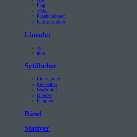
Flag
Æsker
Papskabeloner
Papirprodukter
Linealer
cm
inch
Sytilbehør
Lim og tape
Redskaber
Markering
Diverse
Knapper
Bånd
Stativer