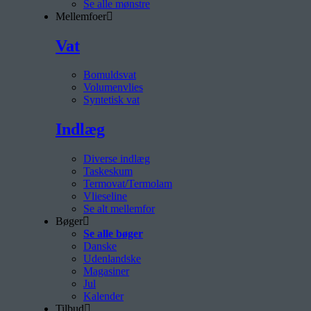
Se alle mønstre
Mellemfoer
Vat
Bomuldsvat
Volumenvlies
Syntetisk vat
Indlæg
Diverse indlæg
Taskeskum
Termovat/Termolam
Vlieseline
Se alt mellemfor
Bøger
Se alle bøger
Danske
Udenlandske
Magasiner
Jul
Kalender
Tilbud