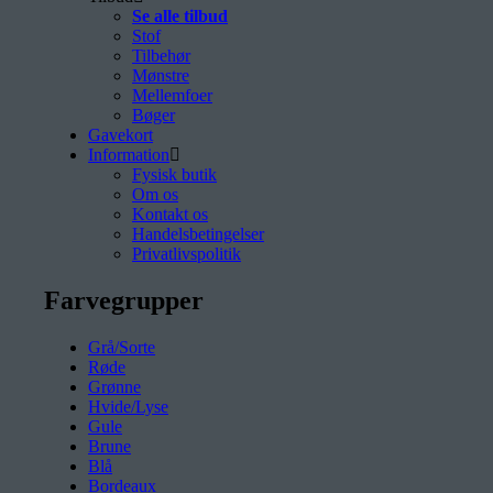
Se alle tilbud
Stof
Tilbehør
Mønstre
Mellemfoer
Bøger
Gavekort
Information
Fysisk butik
Om os
Kontakt os
Handelsbetingelser
Privatlivspolitik
Farvegrupper
Grå/Sorte
Røde
Grønne
Hvide/Lyse
Gule
Brune
Blå
Bordeaux