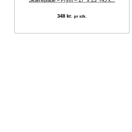
Skæreplade – Prym – 17″ x 23″ (45 x...
348
kr.
pr stk.
Tilføj til kurv