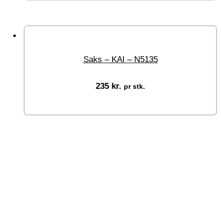
Saks – KAI – N5135
235
kr.
pr stk.
Tilføj til kurv