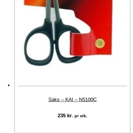
Saks – KAI – N5100C
235
kr.
pr stk.
Tilføj til kurv