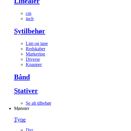
Linealer
cm
inch
Sytilbehør
Lim og tape
Redskaber
Markering
Diverse
Knapper
Bånd
Stativer
Se alt tilbehør
Mønster
Type
Dyr