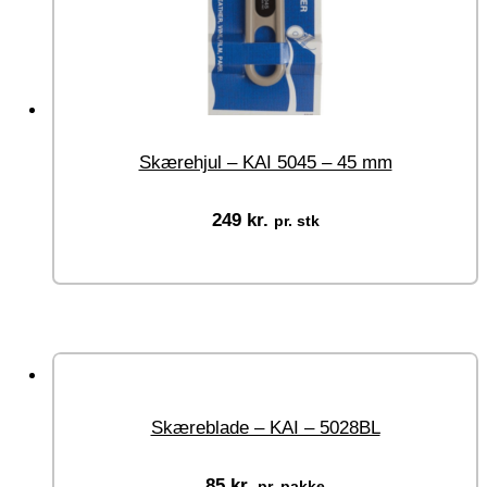
Skærehjul – KAI 5045 – 45 mm
249
kr.
pr. stk
Tilføj til kurv
Skæreblade – KAI – 5028BL
85
kr.
pr. pakke