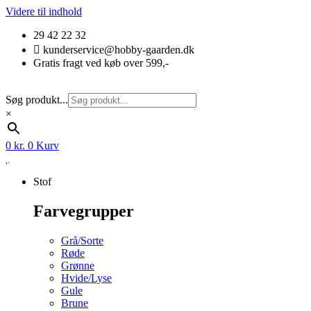
Videre til indhold
29 42 22 32
kunderservice@hobby-gaarden.dk
Gratis fragt ved køb over 599,-
Søg produkt...
×
0
kr.
0
Kurv
Stof
Farvegrupper
Grå/Sorte
Røde
Grønne
Hvide/Lyse
Gule
Brune