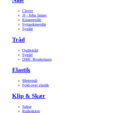
Clover
JJ - John James
Knappenåle
Symaskinenåle
Synåle
Tråd
Quiltetråd
Sytråd
DMC Broderigarn
Elastik
Metermål
Fold-over elastik
Klip & Skær
Sakse
Rulleskære