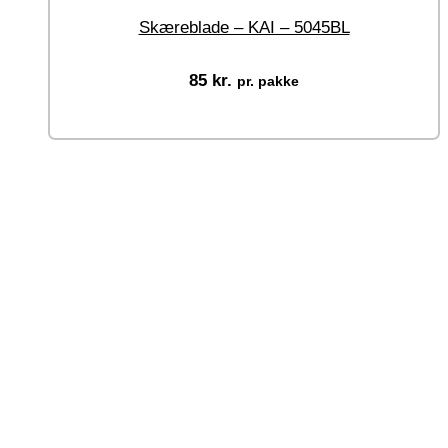
Skæreblade – KAI – 5045BL
85
kr.
pr. pakke
Tilføj til kurv