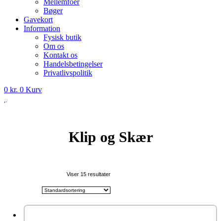
Mellemfoer
Bøger
Gavekort
Information
Fysisk butik
Om os
Kontakt os
Handelsbetingelser
Privatlivspolitik
0
kr.
0
Kurv
Klip og Skær
Viser 15 resultater