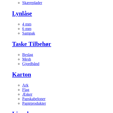
Skæreplader
Lynlåse
4 mm
6 mm
Sampak
Taske Tilbehør
Beslag
Mesh
Gjordbånd
Karton
Ark
Flag
Æsker
Papskabeloner
Papirprodukter