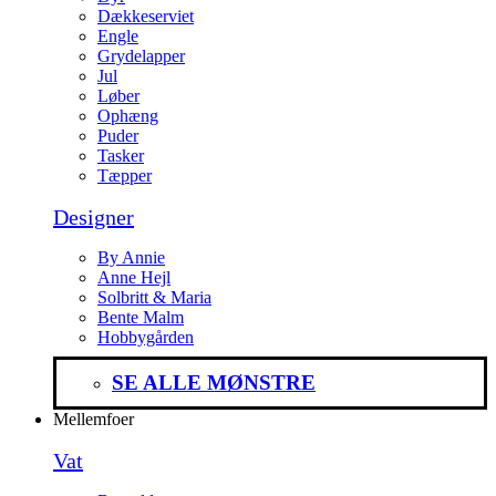
Dækkeserviet
Engle
Grydelapper
Jul
Løber
Ophæng
Puder
Tasker
Tæpper
Designer
By Annie
Anne Hejl
Solbritt & Maria
Bente Malm
Hobbygården
SE ALLE MØNSTRE
Mellemfoer
Vat