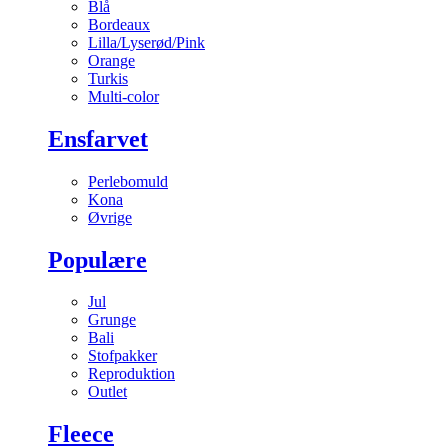
Blå
Bordeaux
Lilla/Lyserød/Pink
Orange
Turkis
Multi-color
Ensfarvet
Perlebomuld
Kona
Øvrige
Populære
Jul
Grunge
Bali
Stofpakker
Reproduktion
Outlet
Fleece