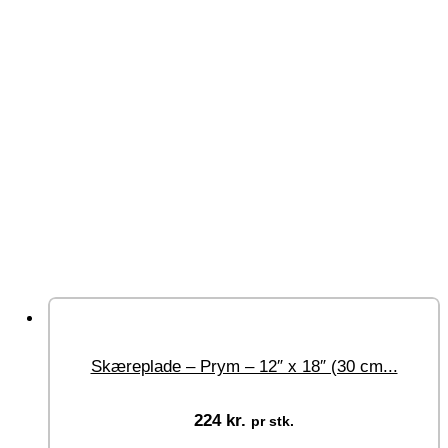
Skæreplade – Prym – 12″ x 18″ (30 cm...
224
kr.
pr stk.