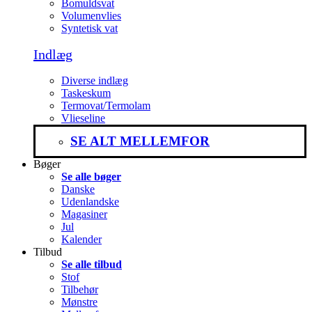
Bomuldsvat
Volumenvlies
Syntetisk vat
Indlæg
Diverse indlæg
Taskeskum
Termovat/Termolam
Vlieseline
SE ALT MELLEMFOR
Bøger
Se alle bøger
Danske
Udenlandske
Magasiner
Jul
Kalender
Tilbud
Se alle tilbud
Stof
Tilbehør
Mønstre