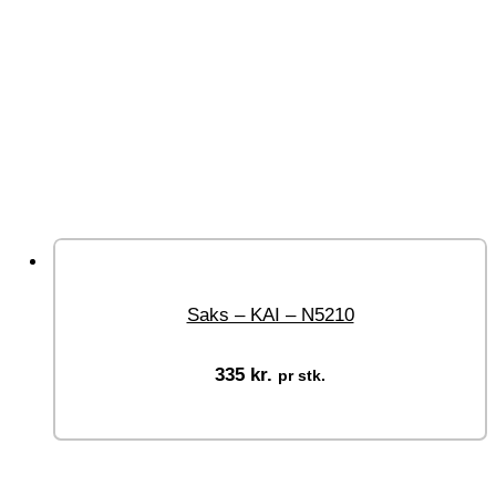
Saks – KAI – N5210
335
kr.
pr stk.
Tilføj til kurv