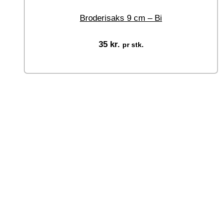
Broderisaks 9 cm – Bi
35
kr.
pr stk.
Tilføj til kurv