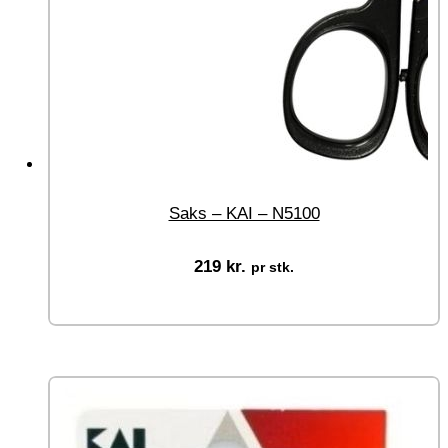
Saks – KAI – N5100
219
kr.
pr stk.
Tilføj til kurv