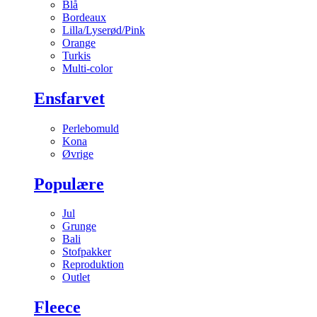
Blå
Bordeaux
Lilla/Lyserød/Pink
Orange
Turkis
Multi-color
Ensfarvet
Perlebomuld
Kona
Øvrige
Populære
Jul
Grunge
Bali
Stofpakker
Reproduktion
Outlet
Fleece