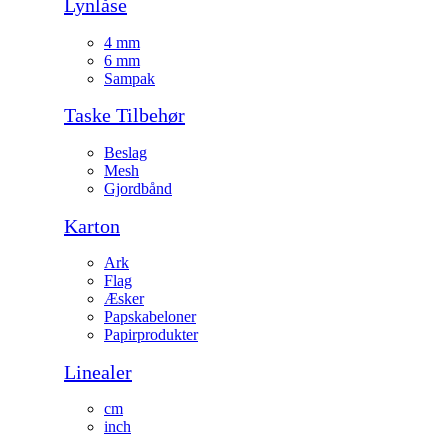
Lynlåse
4 mm
6 mm
Sampak
Taske Tilbehør
Beslag
Mesh
Gjordbånd
Karton
Ark
Flag
Æsker
Papskabeloner
Papirprodukter
Linealer
cm
inch