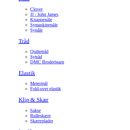
Clover
JJ - John James
Knappenåle
Symaskinenåle
Synåle
Tråd
Quiltetråd
Sytråd
DMC Broderigarn
Elastik
Metermål
Fold-over elastik
Klip & Skær
Sakse
Rulleskære
Skæreplader