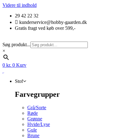
Videre til indhold
29 42 22 32
kunderservice@hobby-gaarden.dk
Gratis fragt ved køb over 599,-
Søg produkt...
×
0
kr.
0
Kurv
Stof
Farvegrupper
Grå/Sorte
Røde
Grønne
Hvide/Lyse
Gule
Brune