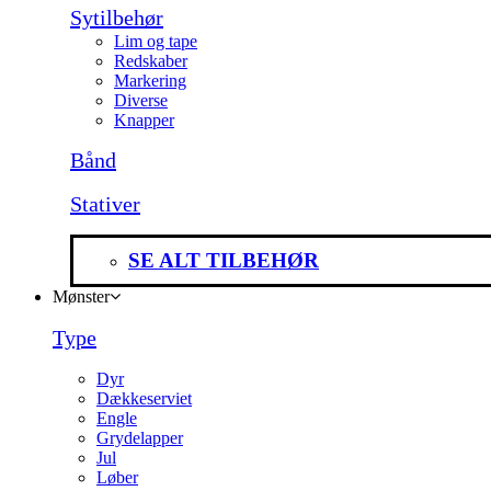
Sytilbehør
Lim og tape
Redskaber
Markering
Diverse
Knapper
Bånd
Stativer
SE ALT TILBEHØR
Mønster
Type
Dyr
Dækkeserviet
Engle
Grydelapper
Jul
Løber