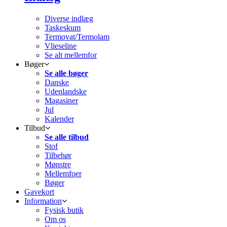
Diverse indlæg
Taskeskum
Termovat/Termolam
Vlieseline
Se alt mellemfor
Bøger
Se alle bøger
Danske
Udenlandske
Magasiner
Jul
Kalender
Tilbud
Se alle tilbud
Stof
Tilbehør
Mønstre
Mellemfoer
Bøger
Gavekort
Information
Fysisk butik
Om os