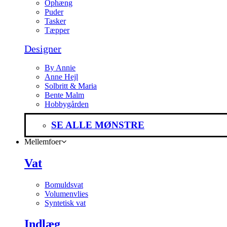
Ophæng
Puder
Tasker
Tæpper
Designer
By Annie
Anne Hejl
Solbritt & Maria
Bente Malm
Hobbygården
SE ALLE MØNSTRE
Mellemfoer
Vat
Bomuldsvat
Volumenvlies
Syntetisk vat
Indlæg