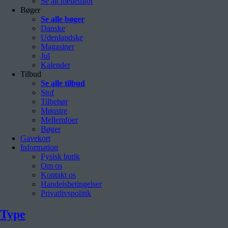
Se alt mellemfor
Bøger
Se alle bøger
Danske
Udenlandske
Magasiner
Jul
Kalender
Tilbud
Se alle tilbud
Stof
Tilbehør
Mønstre
Mellemfoer
Bøger
Gavekort
Information
Fysisk butik
Om os
Kontakt os
Handelsbetingelser
Privatlivspolitik
Type