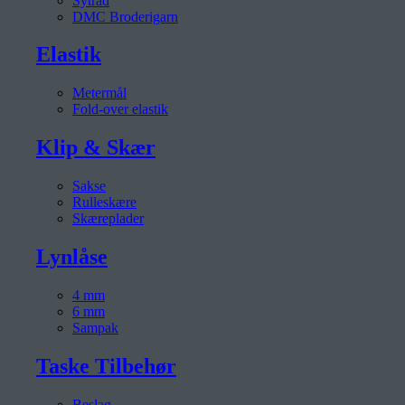
Sytråd
DMC Broderigarn
Elastik
Metermål
Fold-over elastik
Klip & Skær
Sakse
Rulleskære
Skæreplader
Lynlåse
4 mm
6 mm
Sampak
Taske Tilbehør
Beslag