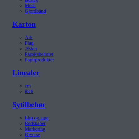
Mesh
Gjordbånd
Karton
Ark
Flag
Æsker
Papskabeloner
Papirprodukter
Linealer
cm
inch
Sytilbehør
Lim og tape
Redskaber
Markering
Diverse