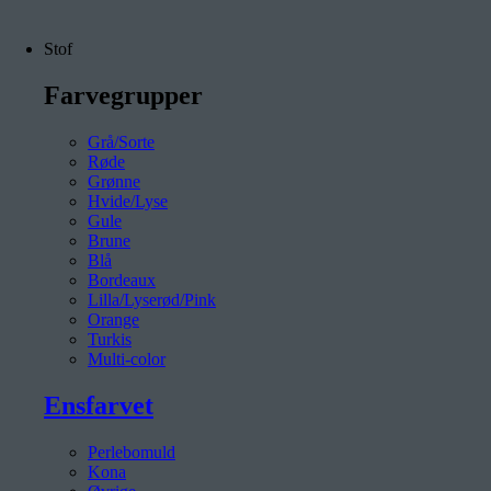
Stof
Farvegrupper
Grå/Sorte
Røde
Grønne
Hvide/Lyse
Gule
Brune
Blå
Bordeaux
Lilla/Lyserød/Pink
Orange
Turkis
Multi-color
Ensfarvet
Perlebomuld
Kona