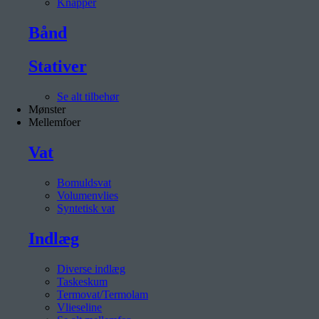
Knapper
Bånd
Stativer
Se alt tilbehør
Mønster
Mellemfoer
Vat
Bomuldsvat
Volumenvlies
Syntetisk vat
Indlæg
Diverse indlæg
Taskeskum
Termovat/Termolam
Vlieseline