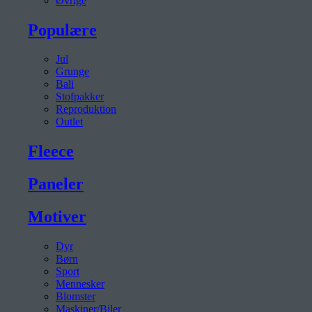
Øvrige
Populære
Jul
Grunge
Bali
Stofpakker
Reproduktion
Outlet
Fleece
Paneler
Motiver
Dyr
Børn
Sport
Mennesker
Blomster
Maskiner/Biler