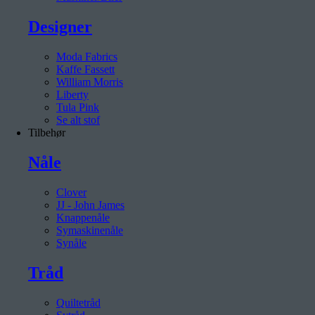
Designer
Moda Fabrics
Kaffe Fassett
William Morris
Liberty
Tula Pink
Se alt stof
Tilbehør
Nåle
Clover
JJ - John James
Knappenåle
Symaskinenåle
Synåle
Tråd
Quiltetråd