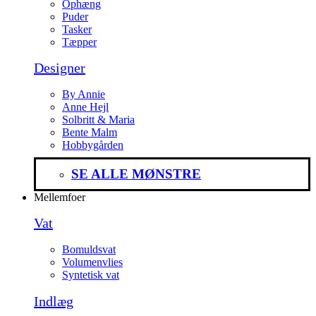
Ophæng
Puder
Tasker
Tæpper
Designer
By Annie
Anne Hejl
Solbritt & Maria
Bente Malm
Hobbygården
SE ALLE MØNSTRE
Mellemfoer
Vat
Bomuldsvat
Volumenvlies
Syntetisk vat
Indlæg