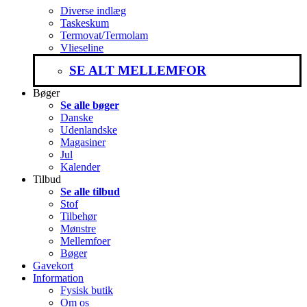
Diverse indlæg
Taskeskum
Termovat/Termolam
Vlieseline
SE ALT MELLEMFOR
Bøger
Se alle bøger
Danske
Udenlandske
Magasiner
Jul
Kalender
Tilbud
Se alle tilbud
Stof
Tilbehør
Mønstre
Mellemfoer
Bøger
Gavekort
Information
Fysisk butik
Om os