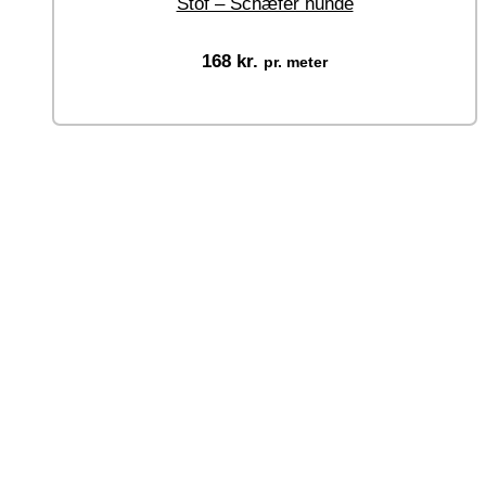
Stof – Schæfer hunde
168
kr.
pr. meter
Vælg muligheder