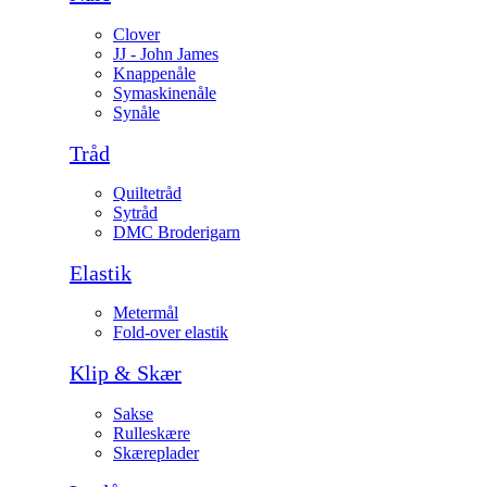
Clover
JJ - John James
Knappenåle
Symaskinenåle
Synåle
Tråd
Quiltetråd
Sytråd
DMC Broderigarn
Elastik
Metermål
Fold-over elastik
Klip & Skær
Sakse
Rulleskære
Skæreplader