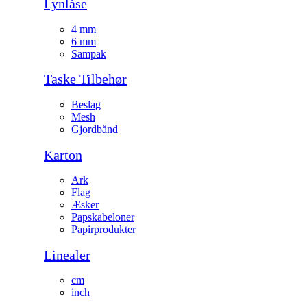
Lynlåse
4 mm
6 mm
Sampak
Taske Tilbehør
Beslag
Mesh
Gjordbånd
Karton
Ark
Flag
Æsker
Papskabeloner
Papirprodukter
Linealer
cm
inch