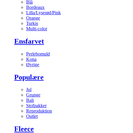
Blå
Bordeaux
Lilla/Lyserød/Pink
Orange
Turkis
Multi-color
Ensfarvet
Perlebomuld
Kona
Øvrige
Populære
Jul
Grunge
Bali
Stofpakker
Reproduktion
Outlet
Fleece