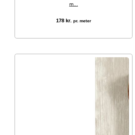
m...
178
kr.
pr. meter
Vælg muligheder