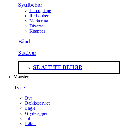
Sytilbehør
Lim og tape
Redskaber
Markering
Diverse
Knapper
Bånd
Stativer
SE ALT TILBEHØR
Mønster
Type
Dyr
Dækkeserviet
Engle
Grydelapper
Jul
Løber