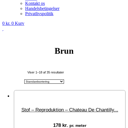
Kontakt os
Handelsbetingelser
Privatlivspolitik
0
kr.
0
Kurv
Brun
Viser 1–18 af 35 resultater
Stof – Reproduktion – Chateau De Chantilly...
178
kr.
pr. meter