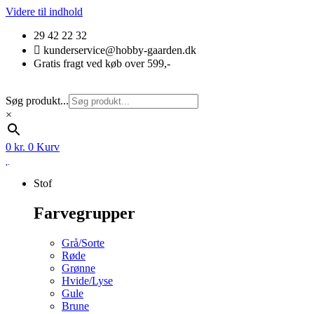
Videre til indhold
29 42 22 32
kunderservice@hobby-gaarden.dk
Gratis fragt ved køb over 599,-
Søg produkt...
×
0
kr.
0
Kurv
Stof
Farvegrupper
Grå/Sorte
Røde
Grønne
Hvide/Lyse
Gule
Brune