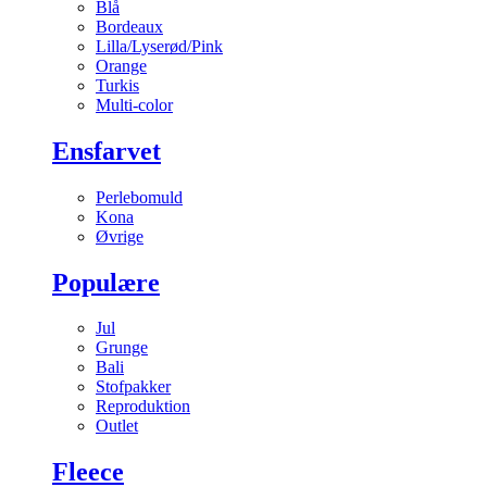
Blå
Bordeaux
Lilla/Lyserød/Pink
Orange
Turkis
Multi-color
Ensfarvet
Perlebomuld
Kona
Øvrige
Populære
Jul
Grunge
Bali
Stofpakker
Reproduktion
Outlet
Fleece