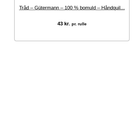
Tråd – Gütermann – 100 % bomuld – Håndquil...
43
kr.
pr. rulle
Tilføj til kurv