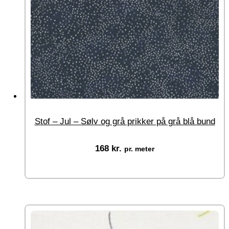
Stof – Jul – Sølv og grå prikker på grå blå bund
168
kr.
pr. meter
Vælg muligheder