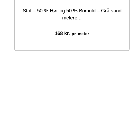
Stof – 50 % Hør og 50 % Bomuld – Grå sand
melere...
168
kr.
pr. meter
Vælg muligheder