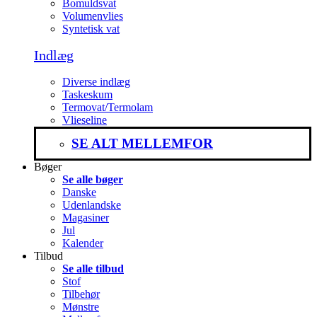
Bomuldsvat
Volumenvlies
Syntetisk vat
Indlæg
Diverse indlæg
Taskeskum
Termovat/Termolam
Vlieseline
SE ALT MELLEMFOR
Bøger
Se alle bøger
Danske
Udenlandske
Magasiner
Jul
Kalender
Tilbud
Se alle tilbud
Stof
Tilbehør
Mønstre