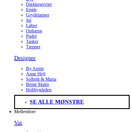
Dækkeserviet
Engle
Grydelapper
Jul
Løber
Ophæng
Puder
Tasker
Tæpper
Designer
By Annie
Anne Hejl
Solbritt & Maria
Bente Malm
Hobbygården
SE ALLE MØNSTRE
Mellemfoer
Vat