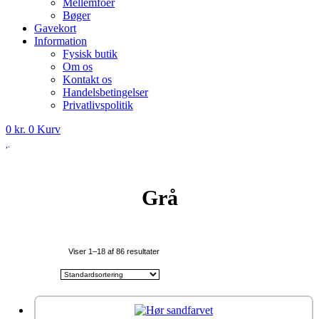
Mellemfoer
Bøger
Gavekort
Information
Fysisk butik
Om os
Kontakt os
Handelsbetingelser
Privatlivspolitik
0
kr.
0
Kurv
Grå
Viser 1–18 af 86 resultater