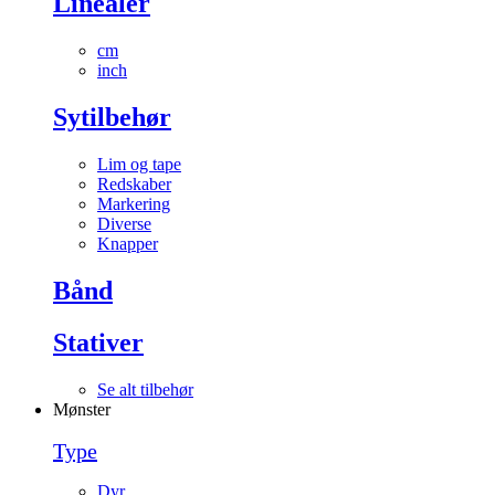
Linealer
cm
inch
Sytilbehør
Lim og tape
Redskaber
Markering
Diverse
Knapper
Bånd
Stativer
Se alt tilbehør
Mønster
Type
Dyr