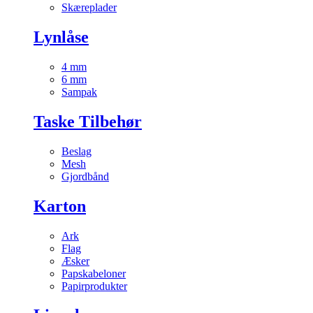
Skæreplader
Lynlåse
4 mm
6 mm
Sampak
Taske Tilbehør
Beslag
Mesh
Gjordbånd
Karton
Ark
Flag
Æsker
Papskabeloner
Papirprodukter