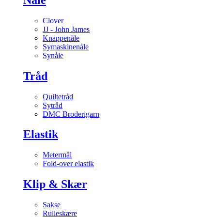
Clover
JJ - John James
Knappenåle
Symaskinenåle
Synåle
Tråd
Quiltetråd
Sytråd
DMC Broderigarn
Elastik
Metermål
Fold-over elastik
Klip & Skær
Sakse
Rulleskære