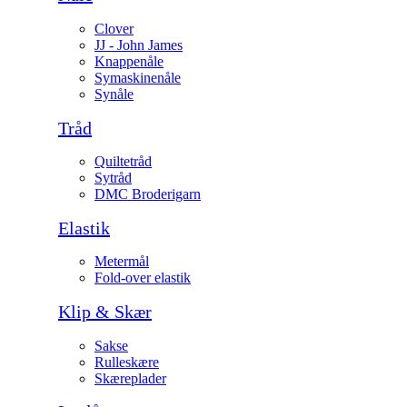
Clover
JJ - John James
Knappenåle
Symaskinenåle
Synåle
Tråd
Quiltetråd
Sytråd
DMC Broderigarn
Elastik
Metermål
Fold-over elastik
Klip & Skær
Sakse
Rulleskære
Skæreplader