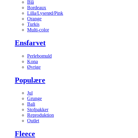
Blå
Bordeaux
Lilla/Lyserød/Pink
Orange
Turkis
Multi-color
Ensfarvet
Perlebomuld
Kona
Øvrige
Populære
Jul
Grunge
Bali
Stofpakker
Reproduktion
Outlet
Fleece