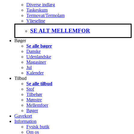
Diverse indlæg
Taskeskum
Termovat/Termolam
Vlieseline
SE ALT MELLEMFOR
Bøger
Se alle bøger
Danske
Udenlandske
Magasiner
Jul
Kalender
Tilbud
Se alle tilbud
Stof
Tilbehør
Mønstre
Mellemfoer
Bøger
Gavekort
Information
Fysisk butik
Om os