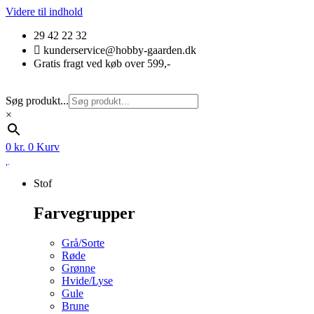
Videre til indhold
29 42 22 32
kunderservice@hobby-gaarden.dk
Gratis fragt ved køb over 599,-
Søg produkt...
×
0
kr.
0
Kurv
Stof
Farvegrupper
Grå/Sorte
Røde
Grønne
Hvide/Lyse
Gule
Brune