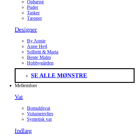
Ophæng
Puder
Tasker
Tæpper
Designer
By Annie
Anne Hejl
Solbritt & Maria
Bente Malm
Hobbygården
SE ALLE MØNSTRE
Mellemfoer
Vat
Bomuldsvat
Volumenvlies
Syntetisk vat
Indlæg