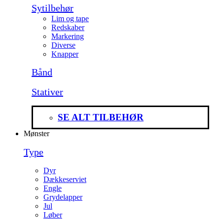
Sytilbehør
Lim og tape
Redskaber
Markering
Diverse
Knapper
Bånd
Stativer
SE ALT TILBEHØR
Mønster
Type
Dyr
Dækkeserviet
Engle
Grydelapper
Jul
Løber