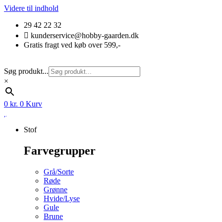
Videre til indhold
29 42 22 32
kunderservice@hobby-gaarden.dk
Gratis fragt ved køb over 599,-
Søg produkt...
×
0
kr.
0
Kurv
Stof
Farvegrupper
Grå/Sorte
Røde
Grønne
Hvide/Lyse
Gule
Brune