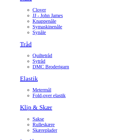
Clover
JJ - John James
Knappenåle
Symaskinenåle
Synåle
Tråd
Quiltetråd
Sytråd
DMC Broderigarn
Elastik
Metermål
Fold-over elastik
Klip & Skær
Sakse
Rulleskære
Skæreplader