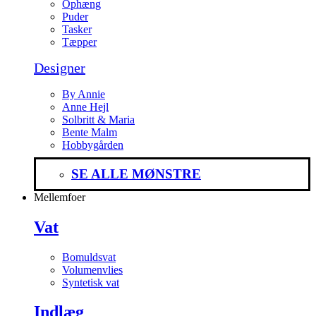
Ophæng
Puder
Tasker
Tæpper
Designer
By Annie
Anne Hejl
Solbritt & Maria
Bente Malm
Hobbygården
SE ALLE MØNSTRE
Mellemfoer
Vat
Bomuldsvat
Volumenvlies
Syntetisk vat
Indlæg