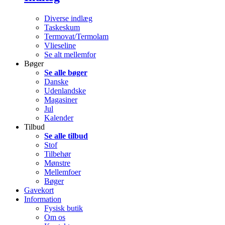
Diverse indlæg
Taskeskum
Termovat/Termolam
Vlieseline
Se alt mellemfor
Bøger
Se alle bøger
Danske
Udenlandske
Magasiner
Jul
Kalender
Tilbud
Se alle tilbud
Stof
Tilbehør
Mønstre
Mellemfoer
Bøger
Gavekort
Information
Fysisk butik
Om os