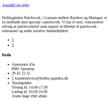
Annullér en ordre
Hobbygården Patchwork, i Gassum mellem Randers og Mariager, er
en stofbutik med speciale i patchwork. Vi har et stort, velassorteret
udvalg af patchworkstof samt masser af tilbehør til patchwork-
entusiaster og andre kreative håndarbejdere.
Butik
Amtsvejen 45a
8981 Spentrup
29 42 22 32
kunderservice@hobby-gaarden.dk
Åbningstider
Tirsdag kl. 14.00-17.00
Lørdag kl. 10.00-16.00
Andre dage efter aftale.