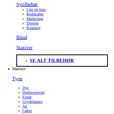
Sytilbehør
Lim og tape
Redskaber
Markering
Diverse
Knapper
Bånd
Stativer
SE ALT TILBEHØR
Mønster
Type
Dyr
Dækkeserviet
Engle
Grydelapper
Jul
Løber