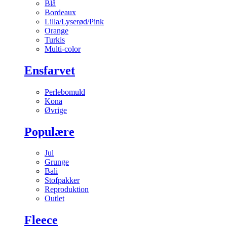
Blå
Bordeaux
Lilla/Lyserød/Pink
Orange
Turkis
Multi-color
Ensfarvet
Perlebomuld
Kona
Øvrige
Populære
Jul
Grunge
Bali
Stofpakker
Reproduktion
Outlet
Fleece