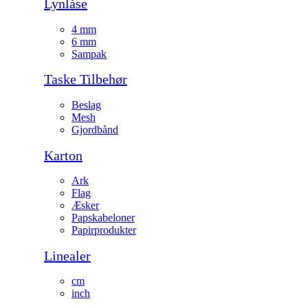
Lynlåse
4 mm
6 mm
Sampak
Taske Tilbehør
Beslag
Mesh
Gjordbånd
Karton
Ark
Flag
Æsker
Papskabeloner
Papirprodukter
Linealer
cm
inch