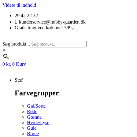
Videre til indhold
29 42 22 32
kunderservice@hobby-gaarden.dk
Gratis fragt ved køb over 599,-
Søg produkt...
×
0
kr.
0
Kurv
Stof
Farvegrupper
Grå/Sorte
Røde
Grønne
Hvide/Lyse
Gule
Brune