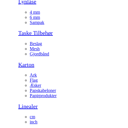
Lynlåse
4 mm
6 mm
Sampak
Taske Tilbehør
Beslag
Mesh
Gjordbånd
Karton
Ark
Flag
Æsker
Papskabeloner
Papirprodukter
Linealer
cm
inch