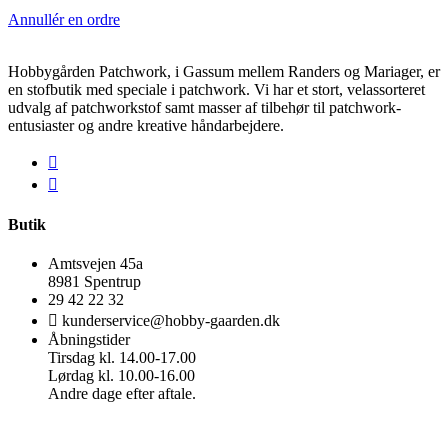
Annullér en ordre
Hobbygården Patchwork, i Gassum mellem Randers og Mariager, er
en stofbutik med speciale i patchwork. Vi har et stort, velassorteret
udvalg af patchworkstof samt masser af tilbehør til patchwork-
entusiaster og andre kreative håndarbejdere.
Butik
Amtsvejen 45a
8981 Spentrup
29 42 22 32
kunderservice@hobby-gaarden.dk
Åbningstider
Tirsdag kl. 14.00-17.00
Lørdag kl. 10.00-16.00
Andre dage efter aftale.