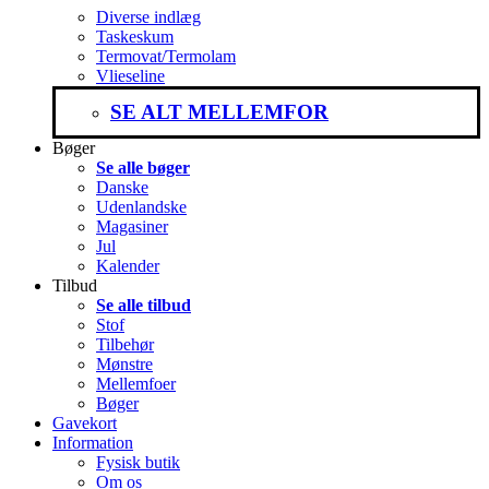
Diverse indlæg
Taskeskum
Termovat/Termolam
Vlieseline
SE ALT MELLEMFOR
Bøger
Se alle bøger
Danske
Udenlandske
Magasiner
Jul
Kalender
Tilbud
Se alle tilbud
Stof
Tilbehør
Mønstre
Mellemfoer
Bøger
Gavekort
Information
Fysisk butik
Om os