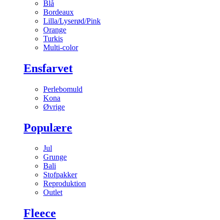
Blå
Bordeaux
Lilla/Lyserød/Pink
Orange
Turkis
Multi-color
Ensfarvet
Perlebomuld
Kona
Øvrige
Populære
Jul
Grunge
Bali
Stofpakker
Reproduktion
Outlet
Fleece