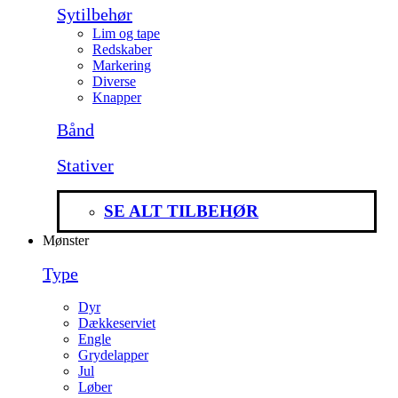
Sytilbehør
Lim og tape
Redskaber
Markering
Diverse
Knapper
Bånd
Stativer
SE ALT TILBEHØR
Mønster
Type
Dyr
Dækkeserviet
Engle
Grydelapper
Jul
Løber