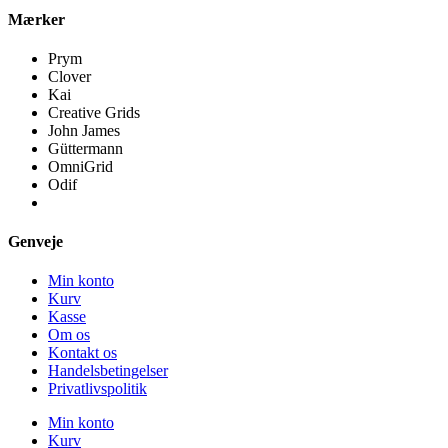
Mærker
Prym
Clover
Kai
Creative Grids
John James
Güttermann
OmniGrid
Odif
Genveje
Min konto
Kurv
Kasse
Om os
Kontakt os
Handelsbetingelser
Privatlivspolitik
Min konto
Kurv