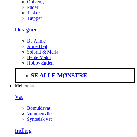
Ophæng
Puder
Tasker
Tæpper
Designer
By Annie
Anne Hejl
Solbritt & Maria
Bente Malm
Hobbygården
SE ALLE MØNSTRE
Mellemfoer
Vat
Bomuldsvat
Volumenvlies
Syntetisk vat
Indlæg