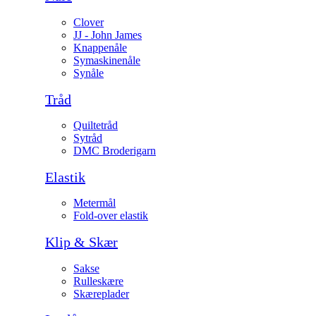
Clover
JJ - John James
Knappenåle
Symaskinenåle
Synåle
Tråd
Quiltetråd
Sytråd
DMC Broderigarn
Elastik
Metermål
Fold-over elastik
Klip & Skær
Sakse
Rulleskære
Skæreplader