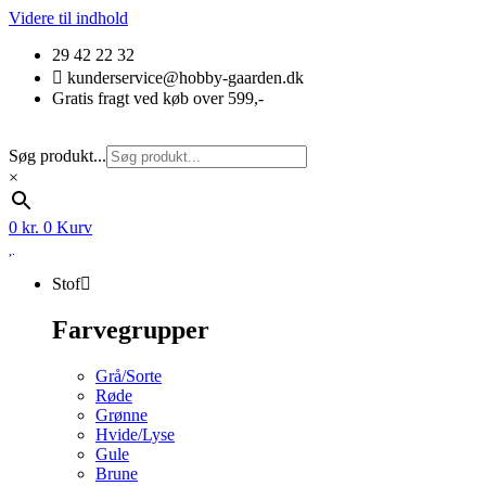
Videre til indhold
29 42 22 32
kunderservice@hobby-gaarden.dk
Gratis fragt ved køb over 599,-
Søg produkt...
×
0
kr.
0
Kurv
Stof
Farvegrupper
Grå/Sorte
Røde
Grønne
Hvide/Lyse
Gule
Brune