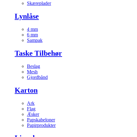
Skæreplader
Lynlåse
4 mm
6 mm
Sampak
Taske Tilbehør
Beslag
Mesh
Gjordbånd
Karton
Ark
Flag
Æsker
Papskabeloner
Papirprodukter