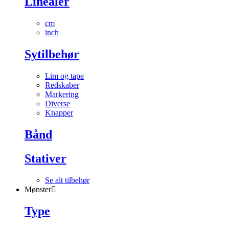
Linealer
cm
inch
Sytilbehør
Lim og tape
Redskaber
Markering
Diverse
Knapper
Bånd
Stativer
Se alt tilbehør
Mønster
Type