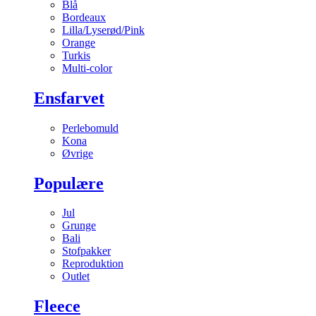
Blå
Bordeaux
Lilla/Lyserød/Pink
Orange
Turkis
Multi-color
Ensfarvet
Perlebomuld
Kona
Øvrige
Populære
Jul
Grunge
Bali
Stofpakker
Reproduktion
Outlet
Fleece