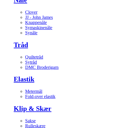
Clover
JJ - John James
Knappenåle
Symaskinenåle
Synåle
Tråd
Quiltetråd
Sytråd
DMC Broderigarn
Elastik
Metermål
Fold-over elastik
Klip & Skær
Sakse
Rulleskære