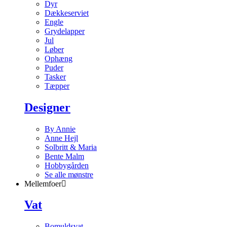
Dyr
Dækkeserviet
Engle
Grydelapper
Jul
Løber
Ophæng
Puder
Tasker
Tæpper
Designer
By Annie
Anne Hejl
Solbritt & Maria
Bente Malm
Hobbygården
Se alle mønstre
Mellemfoer
Vat
Bomuldsvat