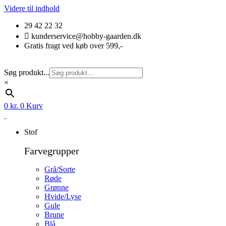
Videre til indhold
29 42 22 32
kunderservice@hobby-gaarden.dk
Gratis fragt ved køb over 599,-
Søg produkt...
×
0
kr.
0
Kurv
Stof
Farvegrupper
Grå/Sorte
Røde
Grønne
Hvide/Lyse
Gule
Brune
Blå