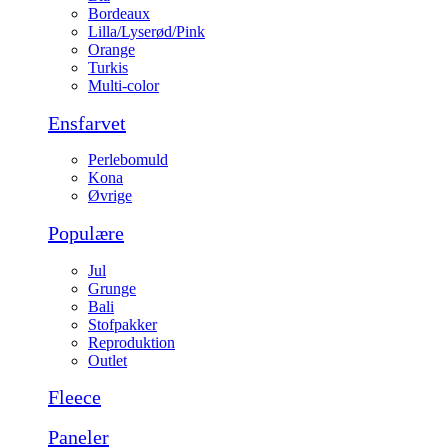
Bordeaux
Lilla/Lyserød/Pink
Orange
Turkis
Multi-color
Ensfarvet
Perlebomuld
Kona
Øvrige
Populære
Jul
Grunge
Bali
Stofpakker
Reproduktion
Outlet
Fleece
Paneler