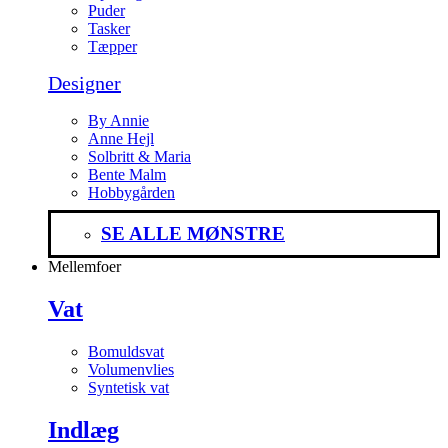
Puder
Tasker
Tæpper
Designer
By Annie
Anne Hejl
Solbritt & Maria
Bente Malm
Hobbygården
SE ALLE MØNSTRE
Mellemfoer
Vat
Bomuldsvat
Volumenvlies
Syntetisk vat
Indlæg