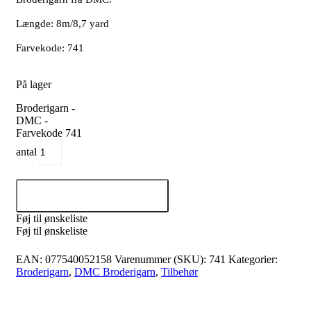
Længde: 8m/8,7 yard
Farvekode: 741
På lager
Broderigarn -
DMC -
Farvekode 741
antal
Tilføj til kurv
Føj til ønskeliste
Føj til ønskeliste
EAN:
077540052158
Varenummer (SKU):
741
Kategorier:
Broderigarn
,
DMC Broderigarn
,
Tilbehør