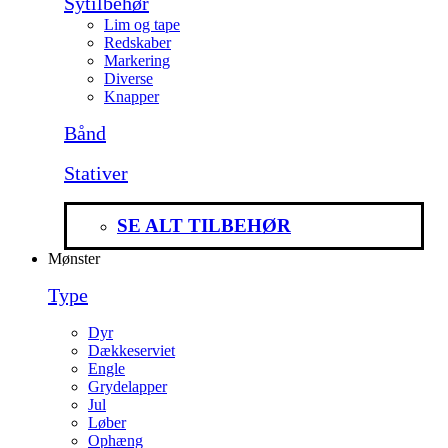
Sytilbehør
Lim og tape
Redskaber
Markering
Diverse
Knapper
Bånd
Stativer
SE ALT TILBEHØR
Mønster
Type
Dyr
Dækkeserviet
Engle
Grydelapper
Jul
Løber
Ophæng