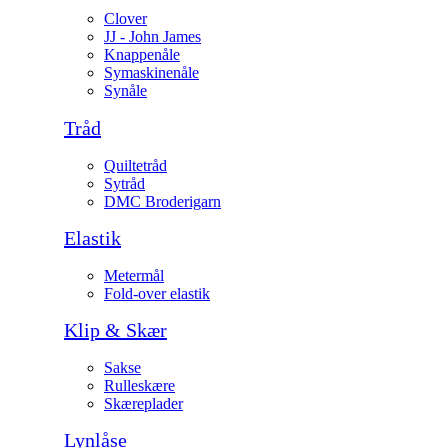
Clover
JJ - John James
Knappenåle
Symaskinenåle
Synåle
Tråd
Quiltetråd
Sytråd
DMC Broderigarn
Elastik
Metermål
Fold-over elastik
Klip & Skær
Sakse
Rulleskære
Skæreplader
Lynlåse