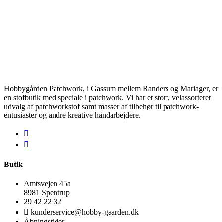
Hobbygården Patchwork, i Gassum mellem Randers og Mariager, er
en stofbutik med speciale i patchwork. Vi har et stort, velassorteret
udvalg af patchworkstof samt masser af tilbehør til patchwork-
entusiaster og andre kreative håndarbejdere.
Butik
Amtsvejen 45a
8981 Spentrup
29 42 22 32
kunderservice@hobby-gaarden.dk
Åbningstider