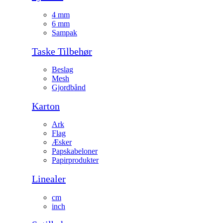
4 mm
6 mm
Sampak
Taske Tilbehør
Beslag
Mesh
Gjordbånd
Karton
Ark
Flag
Æsker
Papskabeloner
Papirprodukter
Linealer
cm
inch