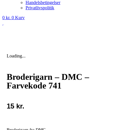
Handelsbetingelser
Privatlivspolitik
0
kr.
0
Kurv
Loading...
Broderigarn – DMC –
Farvekode 741
15
kr.
Broderigarn fra DMC.