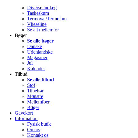
Diverse indlæg
Taskeskum
Termovat/Termolam
Vlieseline
Se alt mellemfor
Bøger
Se alle bøger
Danske
Udenlandske
Magasiner
Jul
Kalender
Tilbud
Se alle tilbud
Stof
Tilbehør
Mønstre
Mellemfoer
Bøger
Gavekort
Information
Fysisk butik
Om os
Kontakt os