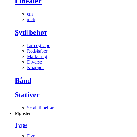
Linealer
cm
inch
Sytilbehør
Lim og tape
Redskaber
Markering
Diverse
Knapper
Bånd
Stativer
Se alt tilbehør
Mønster
Type
Dyr