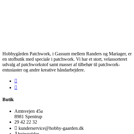
Hobbygården Patchwork, i Gassum mellem Randers og Mariager, er
en stofbutik med speciale i patchwork. Vi har et stort, velassorteret
udvalg af patchworkstof samt masser af tilbehør til patchwork-
entusiaster og andre kreative håndarbejdere.
Butik
Amtsvejen 45a
8981 Spentrup
29 42 22 32
kunderservice@hobby-gaarden.dk
Åbningstider