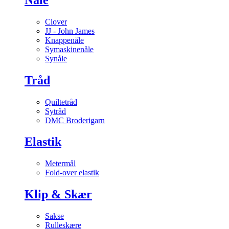
Clover
JJ - John James
Knappenåle
Symaskinenåle
Synåle
Tråd
Quiltetråd
Sytråd
DMC Broderigarn
Elastik
Metermål
Fold-over elastik
Klip & Skær
Sakse
Rulleskære