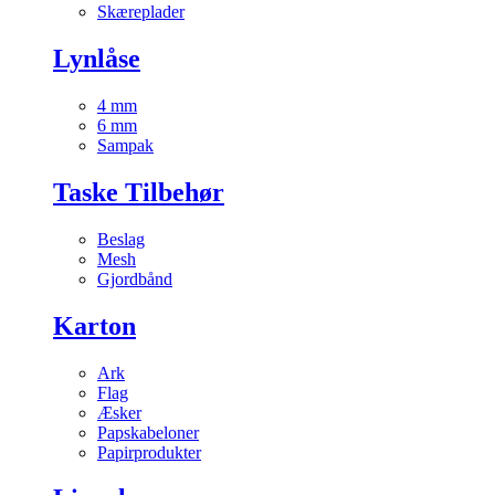
Skæreplader
Lynlåse
4 mm
6 mm
Sampak
Taske Tilbehør
Beslag
Mesh
Gjordbånd
Karton
Ark
Flag
Æsker
Papskabeloner
Papirprodukter