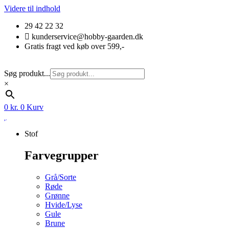
Videre til indhold
29 42 22 32
kunderservice@hobby-gaarden.dk
Gratis fragt ved køb over 599,-
Søg produkt...
×
0
kr.
0
Kurv
Stof
Farvegrupper
Grå/Sorte
Røde
Grønne
Hvide/Lyse
Gule
Brune