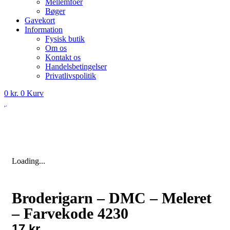
Mellemfoer
Bøger
Gavekort
Information
Fysisk butik
Om os
Kontakt os
Handelsbetingelser
Privatlivspolitik
0
kr.
0
Kurv
Loading...
Broderigarn – DMC – Meleret
– Farvekode 4230
17
kr.