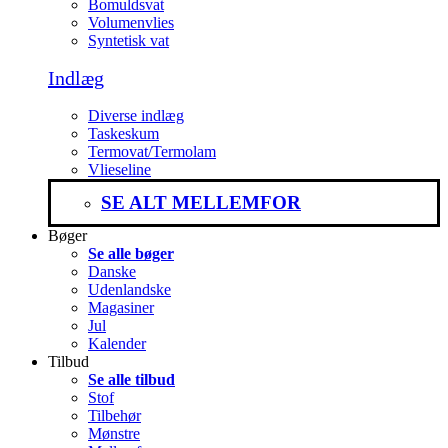
Bomuldsvat
Volumenvlies
Syntetisk vat
Indlæg
Diverse indlæg
Taskeskum
Termovat/Termolam
Vlieseline
SE ALT MELLEMFOR
Bøger
Se alle bøger
Danske
Udenlandske
Magasiner
Jul
Kalender
Tilbud
Se alle tilbud
Stof
Tilbehør
Mønstre