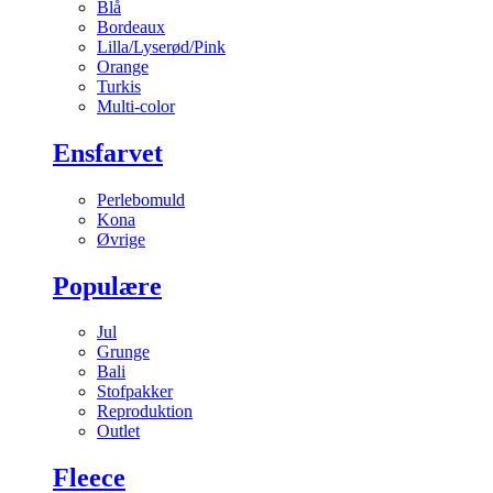
Blå
Bordeaux
Lilla/Lyserød/Pink
Orange
Turkis
Multi-color
Ensfarvet
Perlebomuld
Kona
Øvrige
Populære
Jul
Grunge
Bali
Stofpakker
Reproduktion
Outlet
Fleece