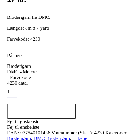
Broderigarn fra DMC.
Længde: 8m/8,7 yard
Farvekode: 4230
På lager
Broderigarn -
DMC - Meleret
- Farvekode
4230 antal
Tilføj til kurv
Føj til ønskeliste
Føj til ønskeliste
EAN:
077540101436
Varenummer (SKU):
4230
Kategorier:
Broderigarn
,
DMC Broderigarn
,
Tilbehør