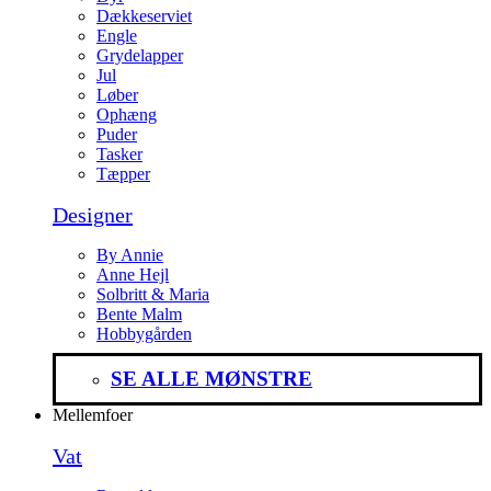
Dækkeserviet
Engle
Grydelapper
Jul
Løber
Ophæng
Puder
Tasker
Tæpper
Designer
By Annie
Anne Hejl
Solbritt & Maria
Bente Malm
Hobbygården
SE ALLE MØNSTRE
Mellemfoer
Vat