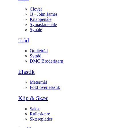
Clover
JJ - John James
Knappenåle
Symaskinenåle
Synåle
Tråd
Quiltetråd
Sytråd
DMC Broderigarn
Elastik
Metermål
Fold-over elastik
Klip & Skær
Sakse
Rulleskære
Skæreplader