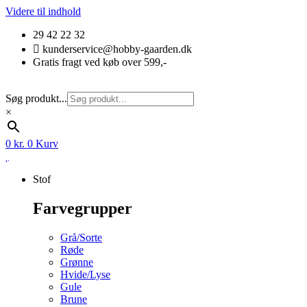
Videre til indhold
29 42 22 32
kunderservice@hobby-gaarden.dk
Gratis fragt ved køb over 599,-
Søg produkt...
×
0
kr.
0
Kurv
Stof
Farvegrupper
Grå/Sorte
Røde
Grønne
Hvide/Lyse
Gule
Brune