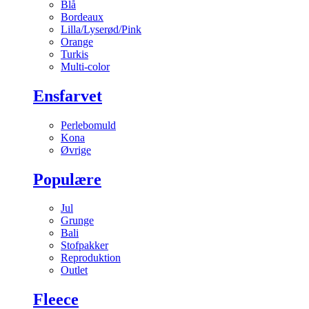
Blå
Bordeaux
Lilla/Lyserød/Pink
Orange
Turkis
Multi-color
Ensfarvet
Perlebomuld
Kona
Øvrige
Populære
Jul
Grunge
Bali
Stofpakker
Reproduktion
Outlet
Fleece