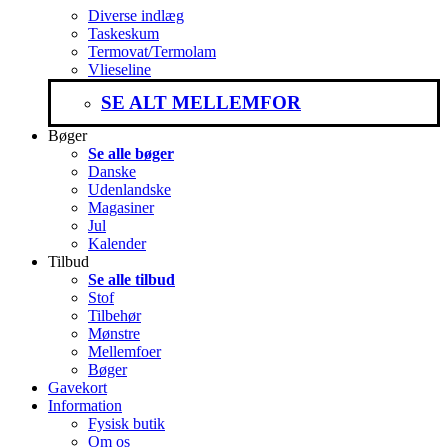
Diverse indlæg
Taskeskum
Termovat/Termolam
Vlieseline
SE ALT MELLEMFOR
Bøger
Se alle bøger
Danske
Udenlandske
Magasiner
Jul
Kalender
Tilbud
Se alle tilbud
Stof
Tilbehør
Mønstre
Mellemfoer
Bøger
Gavekort
Information
Fysisk butik
Om os