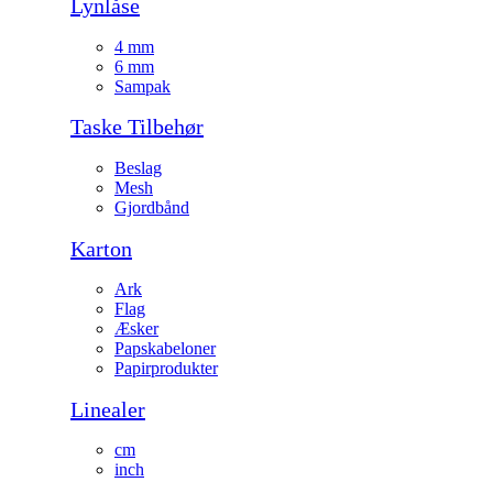
Lynlåse
4 mm
6 mm
Sampak
Taske Tilbehør
Beslag
Mesh
Gjordbånd
Karton
Ark
Flag
Æsker
Papskabeloner
Papirprodukter
Linealer
cm
inch