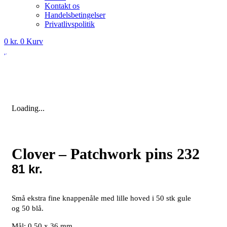
Kontakt os
Handelsbetingelser
Privatlivspolitik
0
kr.
0
Kurv
Loading...
Clover – Patchwork pins 232
81
kr.
Små ekstra fine knappenåle med lille hoved i 50 stk gule
og 50 blå.
Mål: 0,50 x 36 mm