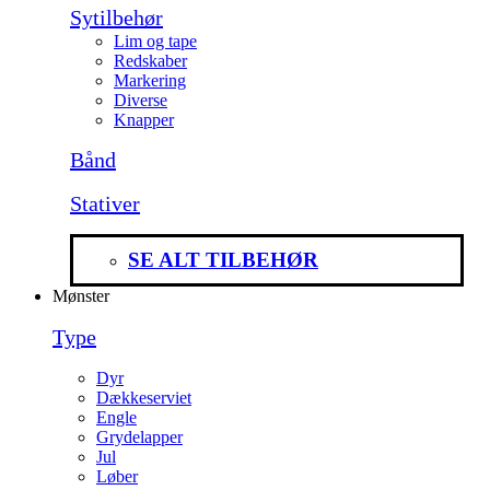
Sytilbehør
Lim og tape
Redskaber
Markering
Diverse
Knapper
Bånd
Stativer
SE ALT TILBEHØR
Mønster
Type
Dyr
Dækkeserviet
Engle
Grydelapper
Jul
Løber