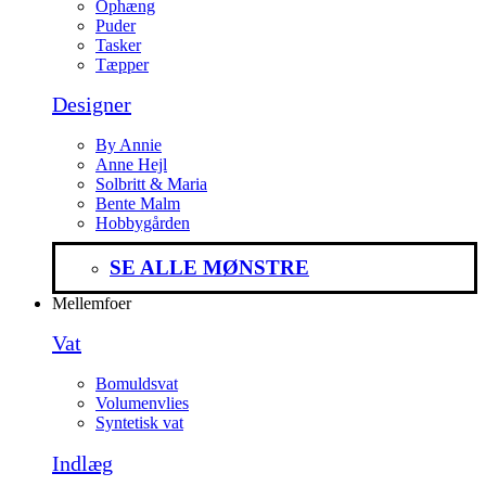
Ophæng
Puder
Tasker
Tæpper
Designer
By Annie
Anne Hejl
Solbritt & Maria
Bente Malm
Hobbygården
SE ALLE MØNSTRE
Mellemfoer
Vat
Bomuldsvat
Volumenvlies
Syntetisk vat
Indlæg