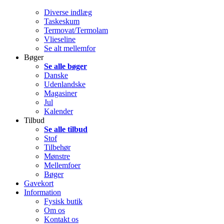
Diverse indlæg
Taskeskum
Termovat/Termolam
Vlieseline
Se alt mellemfor
Bøger
Se alle bøger
Danske
Udenlandske
Magasiner
Jul
Kalender
Tilbud
Se alle tilbud
Stof
Tilbehør
Mønstre
Mellemfoer
Bøger
Gavekort
Information
Fysisk butik
Om os
Kontakt os