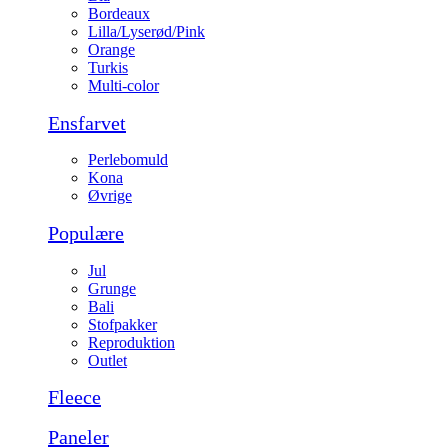
Bordeaux
Lilla/Lyserød/Pink
Orange
Turkis
Multi-color
Ensfarvet
Perlebomuld
Kona
Øvrige
Populære
Jul
Grunge
Bali
Stofpakker
Reproduktion
Outlet
Fleece
Paneler