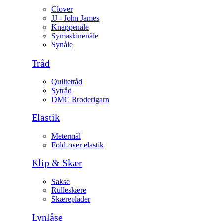
Clover
JJ - John James
Knappenåle
Symaskinenåle
Synåle
Tråd
Quiltetråd
Sytråd
DMC Broderigarn
Elastik
Metermål
Fold-over elastik
Klip & Skær
Sakse
Rulleskære
Skæreplader
Lynlåse