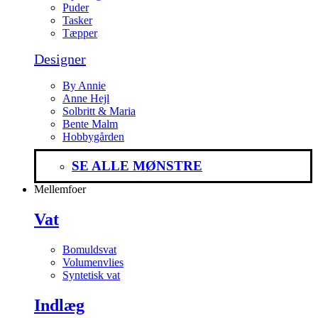
Puder
Tasker
Tæpper
Designer
By Annie
Anne Hejl
Solbritt & Maria
Bente Malm
Hobbygården
SE ALLE MØNSTRE
Mellemfoer
Vat
Bomuldsvat
Volumenvlies
Syntetisk vat
Indlæg