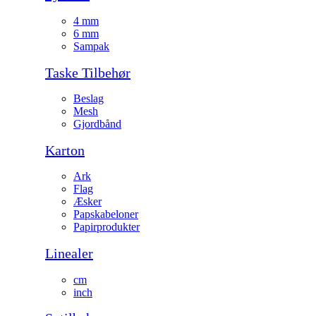
4 mm
6 mm
Sampak
Taske Tilbehør
Beslag
Mesh
Gjordbånd
Karton
Ark
Flag
Æsker
Papskabeloner
Papirprodukter
Linealer
cm
inch