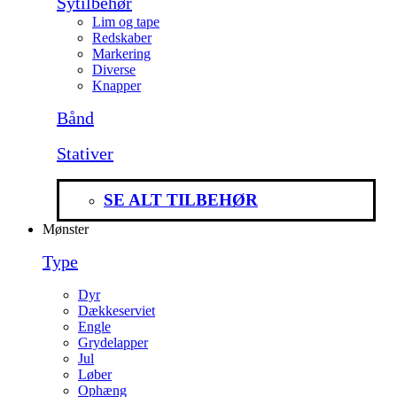
Sytilbehør
Lim og tape
Redskaber
Markering
Diverse
Knapper
Bånd
Stativer
SE ALT TILBEHØR
Mønster
Type
Dyr
Dækkeserviet
Engle
Grydelapper
Jul
Løber
Ophæng