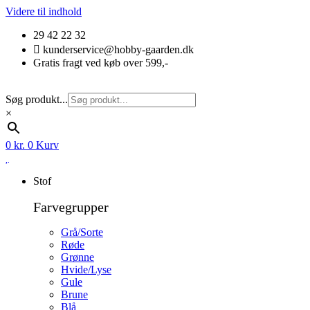
Videre til indhold
29 42 22 32
kunderservice@hobby-gaarden.dk
Gratis fragt ved køb over 599,-
Søg produkt...
×
0
kr.
0
Kurv
Stof
Farvegrupper
Grå/Sorte
Røde
Grønne
Hvide/Lyse
Gule
Brune
Blå