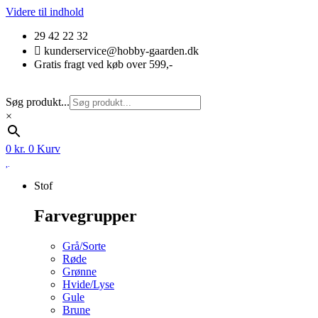
Videre til indhold
29 42 22 32
kunderservice@hobby-gaarden.dk
Gratis fragt ved køb over 599,-
Søg produkt...
×
0
kr.
0
Kurv
Stof
Farvegrupper
Grå/Sorte
Røde
Grønne
Hvide/Lyse
Gule
Brune