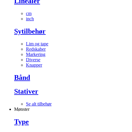
Linealer
cm
inch
Sytilbehør
Lim og tape
Redskaber
Markering
Diverse
Knapper
Bånd
Stativer
Se alt tilbehør
Mønster
Type