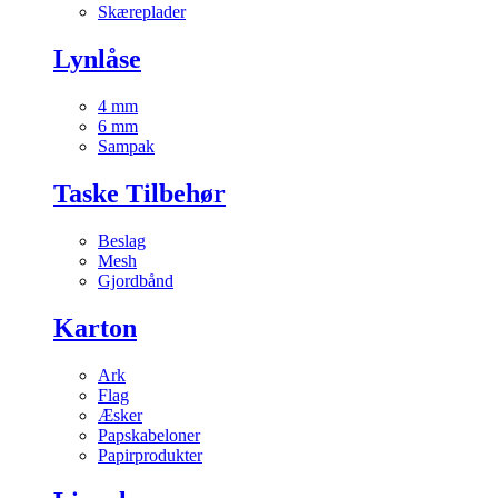
Skæreplader
Lynlåse
4 mm
6 mm
Sampak
Taske Tilbehør
Beslag
Mesh
Gjordbånd
Karton
Ark
Flag
Æsker
Papskabeloner
Papirprodukter