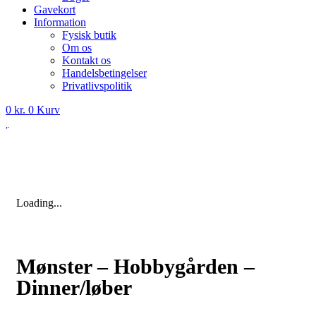
Gavekort
Information
Fysisk butik
Om os
Kontakt os
Handelsbetingelser
Privatlivspolitik
0
kr.
0
Kurv
Loading...
Mønster – Hobbygården –
Dinner/løber