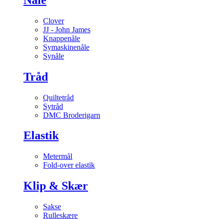
Clover
JJ - John James
Knappenåle
Symaskinenåle
Synåle
Tråd
Quiltetråd
Sytråd
DMC Broderigarn
Elastik
Metermål
Fold-over elastik
Klip & Skær
Sakse
Rulleskære