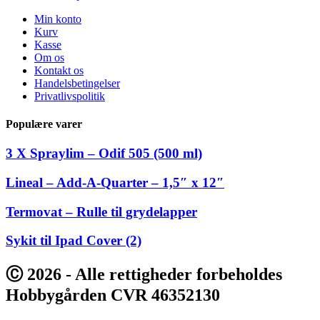
Min konto
Kurv
Kasse
Om os
Kontakt os
Handelsbetingelser
Privatlivspolitik
Populære varer
3 X Spraylim – Odif 505 (500 ml)
Lineal – Add-A-Quarter – 1,5″ x 12″
Termovat – Rulle til grydelapper
Sykit til Ipad Cover (2)
Ⓒ 2026 - Alle rettigheder forbeholdes
Hobbygården CVR 46352130