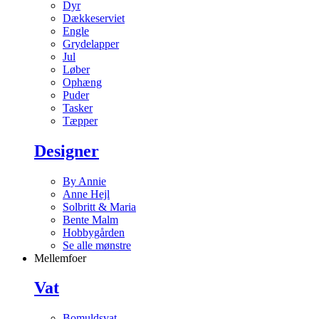
Dyr
Dækkeserviet
Engle
Grydelapper
Jul
Løber
Ophæng
Puder
Tasker
Tæpper
Designer
By Annie
Anne Hejl
Solbritt & Maria
Bente Malm
Hobbygården
Se alle mønstre
Mellemfoer
Vat
Bomuldsvat