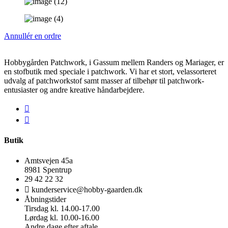
Annullér en ordre
Hobbygården Patchwork, i Gassum mellem Randers og Mariager, er
en stofbutik med speciale i patchwork. Vi har et stort, velassorteret
udvalg af patchworkstof samt masser af tilbehør til patchwork-
entusiaster og andre kreative håndarbejdere.
Butik
Amtsvejen 45a
8981 Spentrup
29 42 22 32
kunderservice@hobby-gaarden.dk
Åbningstider
Tirsdag kl. 14.00-17.00
Lørdag kl. 10.00-16.00
Andre dage efter aftale.