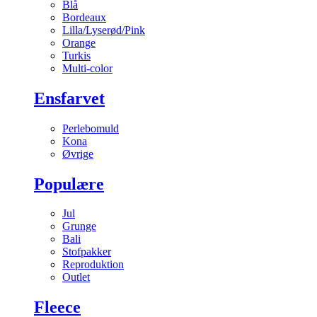
Blå
Bordeaux
Lilla/Lyserød/Pink
Orange
Turkis
Multi-color
Ensfarvet
Perlebomuld
Kona
Øvrige
Populære
Jul
Grunge
Bali
Stofpakker
Reproduktion
Outlet
Fleece