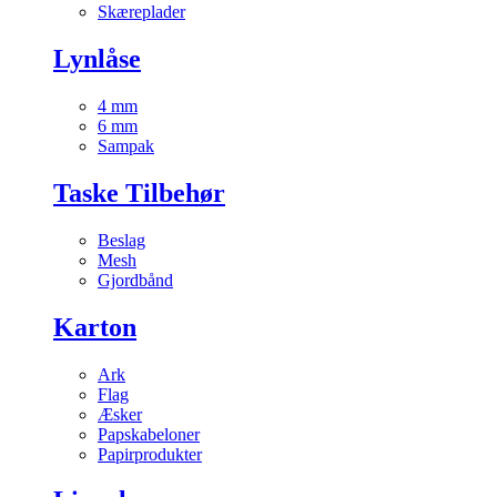
Skæreplader
Lynlåse
4 mm
6 mm
Sampak
Taske Tilbehør
Beslag
Mesh
Gjordbånd
Karton
Ark
Flag
Æsker
Papskabeloner
Papirprodukter