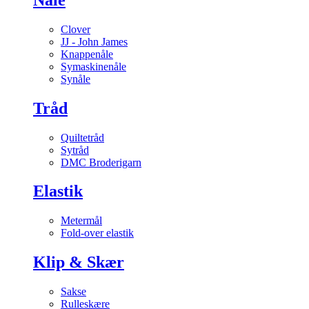
Clover
JJ - John James
Knappenåle
Symaskinenåle
Synåle
Tråd
Quiltetråd
Sytråd
DMC Broderigarn
Elastik
Metermål
Fold-over elastik
Klip & Skær
Sakse
Rulleskære