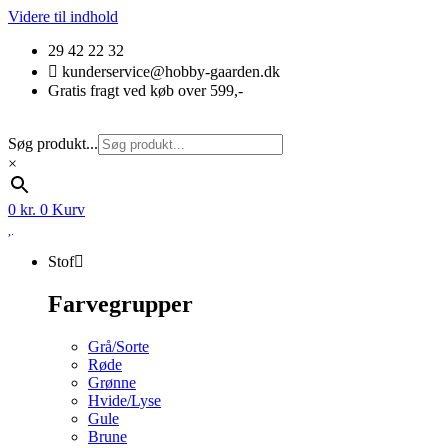
Videre til indhold
29 42 22 32
kunderservice@hobby-gaarden.dk
Gratis fragt ved køb over 599,-
Søg produkt...
×
0
kr.
0
Kurv
Stof
Farvegrupper
Grå/Sorte
Røde
Grønne
Hvide/Lyse
Gule
Brune