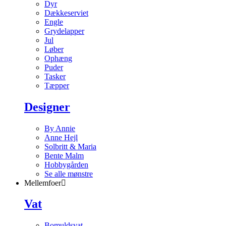
Dyr
Dækkeserviet
Engle
Grydelapper
Jul
Løber
Ophæng
Puder
Tasker
Tæpper
Designer
By Annie
Anne Hejl
Solbritt & Maria
Bente Malm
Hobbygården
Se alle mønstre
Mellemfoer
Vat
Bomuldsvat