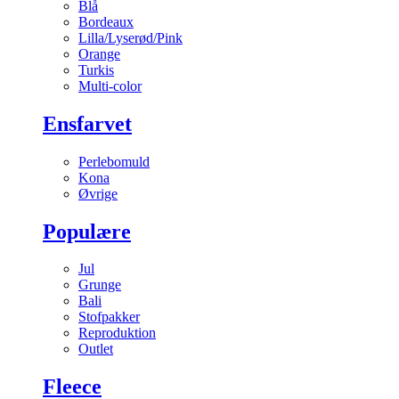
Blå
Bordeaux
Lilla/Lyserød/Pink
Orange
Turkis
Multi-color
Ensfarvet
Perlebomuld
Kona
Øvrige
Populære
Jul
Grunge
Bali
Stofpakker
Reproduktion
Outlet
Fleece