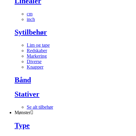
Linealer
cm
inch
Sytilbehør
Lim og tape
Redskaber
Markering
Diverse
Knapper
Bånd
Stativer
Se alt tilbehør
Mønster
Type