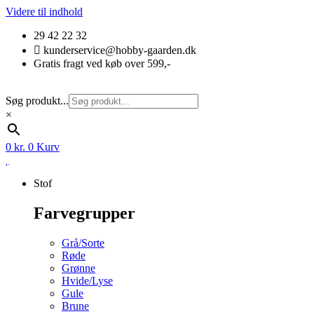
Videre til indhold
29 42 22 32
kunderservice@hobby-gaarden.dk
Gratis fragt ved køb over 599,-
Søg produkt...
×
0
kr.
0
Kurv
Stof
Farvegrupper
Grå/Sorte
Røde
Grønne
Hvide/Lyse
Gule
Brune