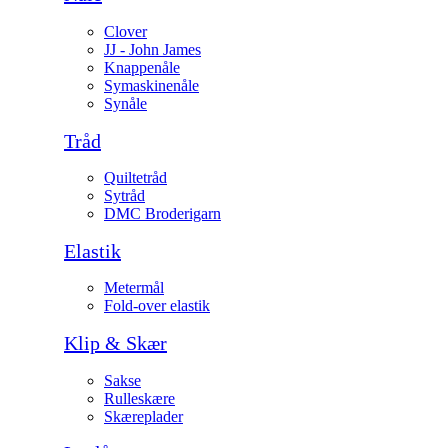
Clover
JJ - John James
Knappenåle
Symaskinenåle
Synåle
Tråd
Quiltetråd
Sytråd
DMC Broderigarn
Elastik
Metermål
Fold-over elastik
Klip & Skær
Sakse
Rulleskære
Skæreplader