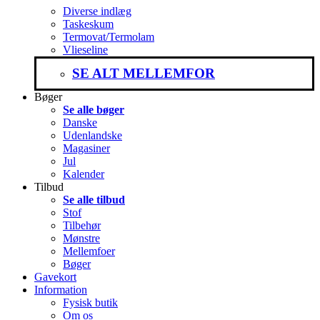
Diverse indlæg
Taskeskum
Termovat/Termolam
Vlieseline
SE ALT MELLEMFOR
Bøger
Se alle bøger
Danske
Udenlandske
Magasiner
Jul
Kalender
Tilbud
Se alle tilbud
Stof
Tilbehør
Mønstre
Mellemfoer
Bøger
Gavekort
Information
Fysisk butik
Om os