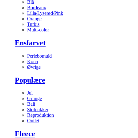
Blå
Bordeaux
Lilla/Lyserød/Pink
Orange
Turkis
Multi-color
Ensfarvet
Perlebomuld
Kona
Øvrige
Populære
Jul
Grunge
Bali
Stofpakker
Reproduktion
Outlet
Fleece