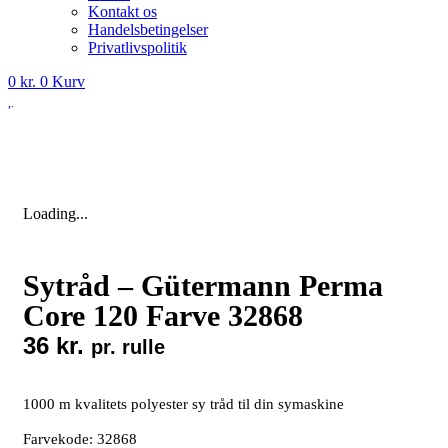
Kontakt os
Handelsbetingelser
Privatlivspolitik
0
kr.
0
Kurv
Loading...
Sytråd – Gütermann Perma
Core 120 Farve 32868
36
kr.
pr. rulle
1000 m kvalitets polyester sy tråd til din symaskine
Farvekode: 32868