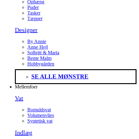
Ophæng
Puder
Tasker
Tæpper
Designer
By Annie
Anne Hejl
Solbritt & Maria
Bente Malm
Hobbygården
SE ALLE MØNSTRE
Mellemfoer
Vat
Bomuldsvat
Volumenvlies
Syntetisk vat
Indlæg