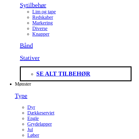
Sytilbehør
Lim og tape
Redskaber
Markering
Diverse
Knapper
Bånd
Stativer
SE ALT TILBEHØR
Mønster
Type
Dyr
Dækkeserviet
Engle
Grydelapper
Jul
Løber