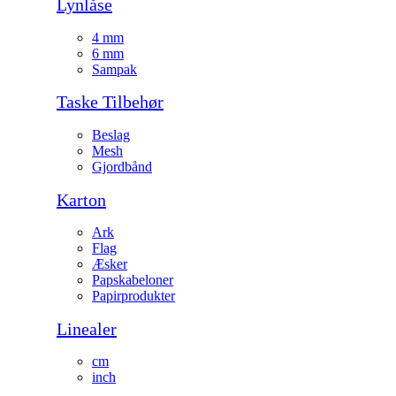
Lynlåse
4 mm
6 mm
Sampak
Taske Tilbehør
Beslag
Mesh
Gjordbånd
Karton
Ark
Flag
Æsker
Papskabeloner
Papirprodukter
Linealer
cm
inch