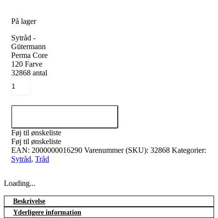
På lager
Sytråd -
Gütermann
Perma Core
120 Farve
32868 antal
Tilføj til kurv
Føj til ønskeliste
Føj til ønskeliste
EAN:
2000000016290
Varenummer (SKU):
32868
Kategorier:
Sytråd
,
Tråd
Loading...
Beskrivelse
Yderligere information