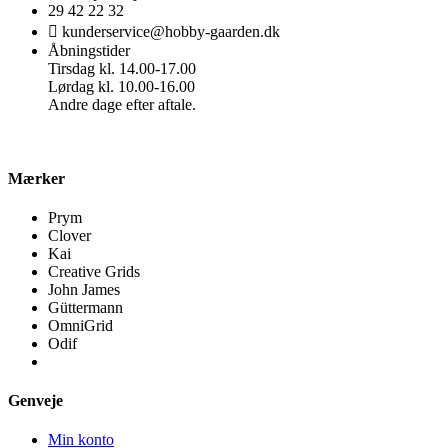
29 42 22 32
kunderservice@hobby-gaarden.dk
Åbningstider
Tirsdag kl. 14.00-17.00
Lørdag kl. 10.00-16.00
Andre dage efter aftale.
Mærker
Prym
Clover
Kai
Creative Grids
John James
Güttermann
OmniGrid
Odif
Genveje
Min konto