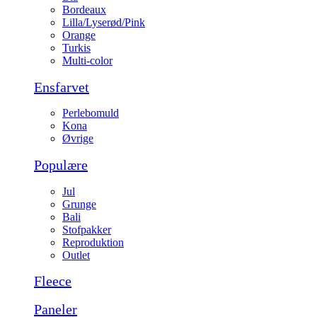
Bordeaux
Lilla/Lyserød/Pink
Orange
Turkis
Multi-color
Ensfarvet
Perlebomuld
Kona
Øvrige
Populære
Jul
Grunge
Bali
Stofpakker
Reproduktion
Outlet
Fleece
Paneler