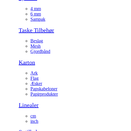
4 mm
6 mm
Sampak
Taske Tilbehør
Beslag
Mesh
Gjordbånd
Karton
Ark
Flag
Æsker
Papskabeloner
Papirprodukter
Linealer
cm
inch