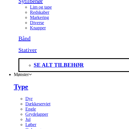
Sytilbehør
Lim og tape
Redskaber
Markering
Diverse
Knapper
Bånd
Stativer
SE ALT TILBEHØR
Mønster
Type
Dyr
Dækkeserviet
Engle
Grydelapper
Jul
Løber