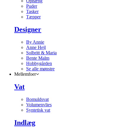
Ophæng
Puder
Tasker
Tæpper
Designer
By Annie
Anne Hejl
Solbritt & Maria
Bente Malm
Hobbygården
Se alle mønstre
Mellemfoer
Vat
Bomuldsvat
Volumenvlies
Syntetisk vat
Indlæg