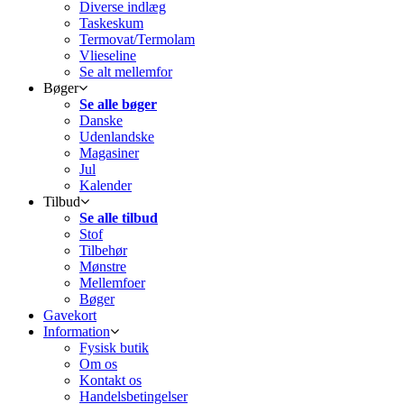
Diverse indlæg
Taskeskum
Termovat/Termolam
Vlieseline
Se alt mellemfor
Bøger
Se alle bøger
Danske
Udenlandske
Magasiner
Jul
Kalender
Tilbud
Se alle tilbud
Stof
Tilbehør
Mønstre
Mellemfoer
Bøger
Gavekort
Information
Fysisk butik
Om os
Kontakt os
Handelsbetingelser