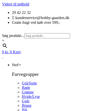
Videre til indhold
29 42 22 32
kunderservice@hobby-gaarden.dk
Gratis fragt ved køb over 599,-
Søg produkt...
×
0
kr.
0
Kurv
Stof
Farvegrupper
Grå/Sorte
Røde
Grønne
Hvide/Lyse
Gule
Brune
Blå