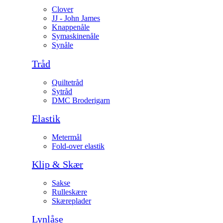
Clover
JJ - John James
Knappenåle
Symaskinenåle
Synåle
Tråd
Quiltetråd
Sytråd
DMC Broderigarn
Elastik
Metermål
Fold-over elastik
Klip & Skær
Sakse
Rulleskære
Skæreplader
Lynlåse