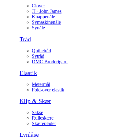
Clover
JJ - John James
Knappenåle
Symaskinenåle
Synåle
Tråd
Quiltetråd
Sytråd
DMC Broderigarn
Elastik
Metermål
Fold-over elastik
Klip & Skær
Sakse
Rulleskære
Skæreplader
Lynlåse