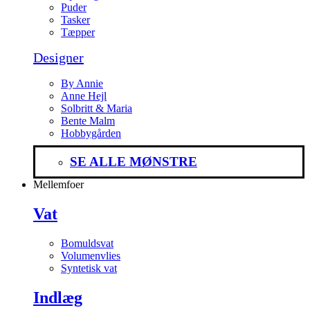
Puder
Tasker
Tæpper
Designer
By Annie
Anne Hejl
Solbritt & Maria
Bente Malm
Hobbygården
SE ALLE MØNSTRE
Mellemfoer
Vat
Bomuldsvat
Volumenvlies
Syntetisk vat
Indlæg