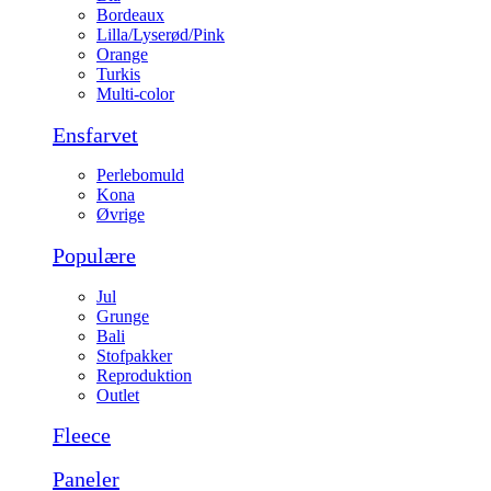
Bordeaux
Lilla/Lyserød/Pink
Orange
Turkis
Multi-color
Ensfarvet
Perlebomuld
Kona
Øvrige
Populære
Jul
Grunge
Bali
Stofpakker
Reproduktion
Outlet
Fleece
Paneler