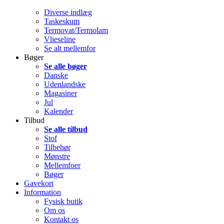
Diverse indlæg
Taskeskum
Termovat/Termolam
Vlieseline
Se alt mellemfor
Bøger
Se alle bøger
Danske
Udenlandske
Magasiner
Jul
Kalender
Tilbud
Se alle tilbud
Stof
Tilbehør
Mønstre
Mellemfoer
Bøger
Gavekort
Information
Fysisk butik
Om os
Kontakt os