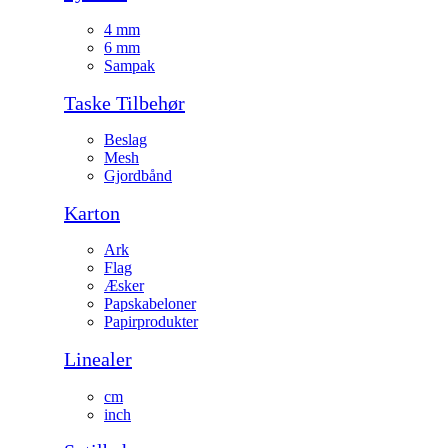
4 mm
6 mm
Sampak
Taske Tilbehør
Beslag
Mesh
Gjordbånd
Karton
Ark
Flag
Æsker
Papskabeloner
Papirprodukter
Linealer
cm
inch