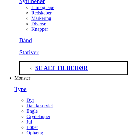
Sytilbehør
Lim og tape
Redskaber
Markering
Diverse
Knapper
Bånd
Stativer
SE ALT TILBEHØR
Mønster
Type
Dyr
Dækkeserviet
Engle
Grydelapper
Jul
Løber
Ophæng