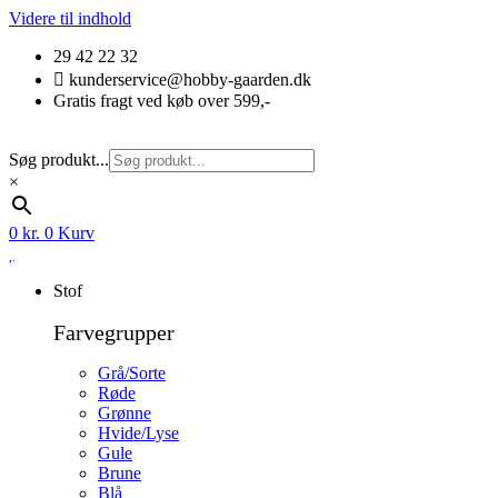
Videre til indhold
29 42 22 32
kunderservice@hobby-gaarden.dk
Gratis fragt ved køb over 599,-
Søg produkt...
×
0
kr.
0
Kurv
Stof
Farvegrupper
Grå/Sorte
Røde
Grønne
Hvide/Lyse
Gule
Brune
Blå