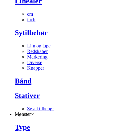
Linealer
cm
inch
Sytilbehør
Lim og tape
Redskaber
Markering
Diverse
Knapper
Bånd
Stativer
Se alt tilbehør
Mønster
Type