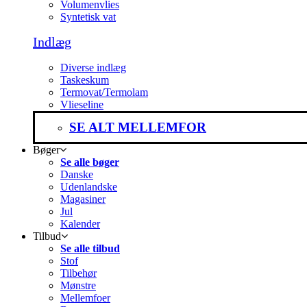
Volumenvlies
Syntetisk vat
Indlæg
Diverse indlæg
Taskeskum
Termovat/Termolam
Vlieseline
SE ALT MELLEMFOR
Bøger
Se alle bøger
Danske
Udenlandske
Magasiner
Jul
Kalender
Tilbud
Se alle tilbud
Stof
Tilbehør
Mønstre
Mellemfoer