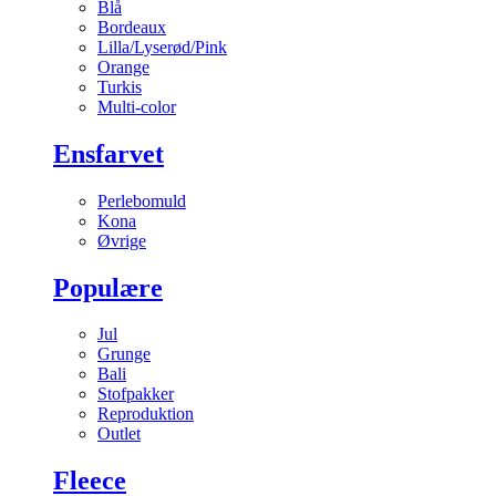
Blå
Bordeaux
Lilla/Lyserød/Pink
Orange
Turkis
Multi-color
Ensfarvet
Perlebomuld
Kona
Øvrige
Populære
Jul
Grunge
Bali
Stofpakker
Reproduktion
Outlet
Fleece