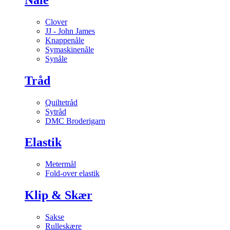
Clover
JJ - John James
Knappenåle
Symaskinenåle
Synåle
Tråd
Quiltetråd
Sytråd
DMC Broderigarn
Elastik
Metermål
Fold-over elastik
Klip & Skær
Sakse
Rulleskære