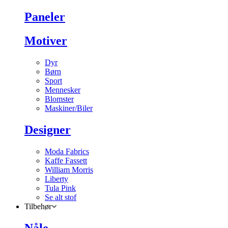
Paneler
Motiver
Dyr
Børn
Sport
Mennesker
Blomster
Maskiner/Biler
Designer
Moda Fabrics
Kaffe Fassett
William Morris
Liberty
Tula Pink
Se alt stof
Tilbehør
Nåle