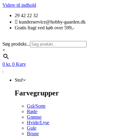
Videre til indhold
29 42 22 32
kunderservice@hobby-gaarden.dk
Gratis fragt ved køb over 599,-
Søg produkt...
×
0
kr.
0
Kurv
Stof
Farvegrupper
Grå/Sorte
Røde
Grønne
Hvide/Lyse
Gule
Brune