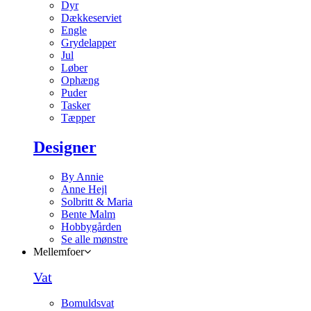
Dyr
Dækkeserviet
Engle
Grydelapper
Jul
Løber
Ophæng
Puder
Tasker
Tæpper
Designer
By Annie
Anne Hejl
Solbritt & Maria
Bente Malm
Hobbygården
Se alle mønstre
Mellemfoer
Vat
Bomuldsvat