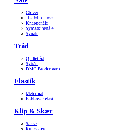
Clover
JJ - John James
Knappenåle
Symaskinenåle
Synåle
Tråd
Quiltetråd
Sytråd
DMC Broderigarn
Elastik
Metermål
Fold-over elastik
Klip & Skær
Sakse
Rulleskære