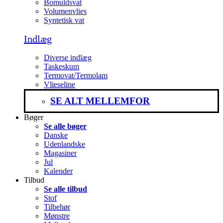
Bomuldsvat
Volumenvlies
Syntetisk vat
Indlæg
Diverse indlæg
Taskeskum
Termovat/Termolam
Vlieseline
SE ALT MELLEMFOR
Bøger
Se alle bøger
Danske
Udenlandske
Magasiner
Jul
Kalender
Tilbud
Se alle tilbud
Stof
Tilbehør
Mønstre