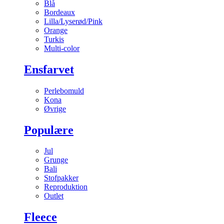
Blå
Bordeaux
Lilla/Lyserød/Pink
Orange
Turkis
Multi-color
Ensfarvet
Perlebomuld
Kona
Øvrige
Populære
Jul
Grunge
Bali
Stofpakker
Reproduktion
Outlet
Fleece