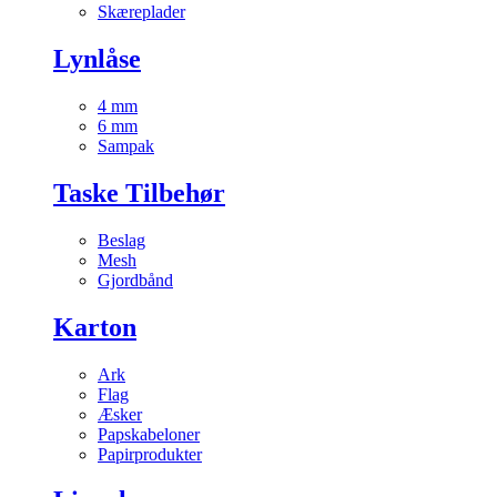
Skæreplader
Lynlåse
4 mm
6 mm
Sampak
Taske Tilbehør
Beslag
Mesh
Gjordbånd
Karton
Ark
Flag
Æsker
Papskabeloner
Papirprodukter