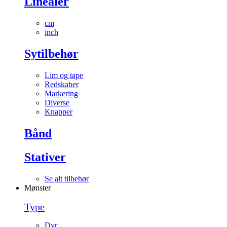
Linealer
cm
inch
Sytilbehør
Lim og tape
Redskaber
Markering
Diverse
Knapper
Bånd
Stativer
Se alt tilbehør
Mønster
Type
Dyr