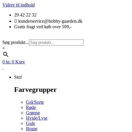
Videre til indhold
29 42 22 32
kunderservice@hobby-gaarden.dk
Gratis fragt ved køb over 599,-
Søg produkt...
×
0
kr.
0
Kurv
Stof
Farvegrupper
Grå/Sorte
Røde
Grønne
Hvide/Lyse
Gule
Brune