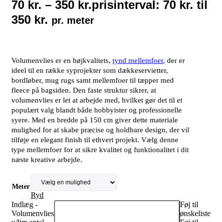
70
kr.
–
350
kr.
prisinterval: 70 kr. til
350 kr.
pr. meter
Volumenvlies er en højkvalitets,
tynd mellemfoer
, der er
ideel til en række syprojekter som dækkeservietter,
bordløber, mug rugs samt mellemfoer til tæpper med
fleece på bagsiden. Den faste struktur sikrer, at
volumenvlies er let at arbejde med, hvilket gør det til et
populært valg blandt både hobbyister og professionelle
syere. Med en bredde på 150 cm giver dette materiale
mulighed for at skabe præcise og holdbare design, der vil
tilføje en elegant finish til ethvert projekt. Vælg denne
type mellemfoer for at sikre kvalitet og funktionalitet i dit
næste kreative arbejde.
Meter
Ryd
Indlæg -
Føj til
Volumenvlies
ønskeliste
Tilføj til kurv