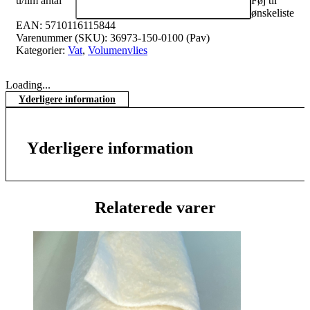
u/lim antal
Føj til
ønskeliste
EAN:
5710116115844
Varenummer (SKU):
36973-150-0100 (Pav)
Kategorier:
Vat
,
Volumenvlies
Loading...
Yderligere information
Yderligere information
Relaterede varer