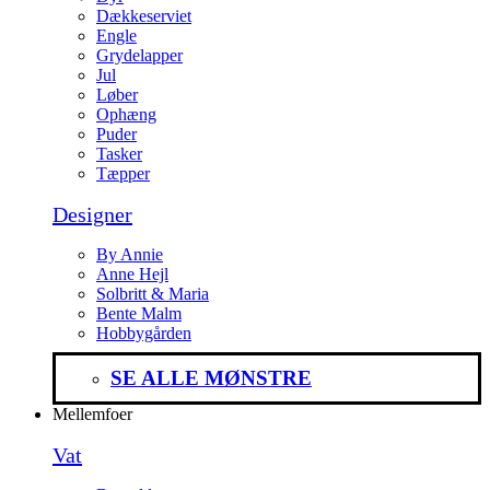
Dækkeserviet
Engle
Grydelapper
Jul
Løber
Ophæng
Puder
Tasker
Tæpper
Designer
By Annie
Anne Hejl
Solbritt & Maria
Bente Malm
Hobbygården
SE ALLE MØNSTRE
Mellemfoer
Vat