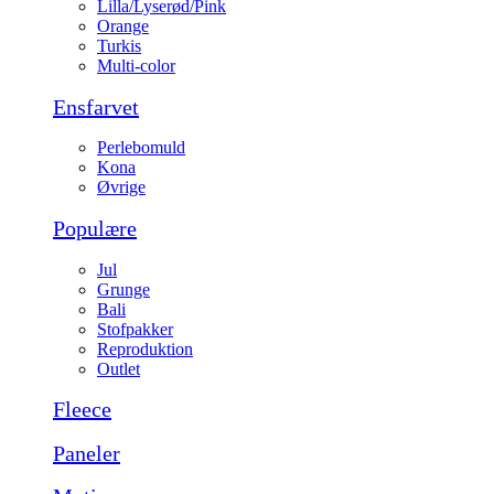
Lilla/Lyserød/Pink
Orange
Turkis
Multi-color
Ensfarvet
Perlebomuld
Kona
Øvrige
Populære
Jul
Grunge
Bali
Stofpakker
Reproduktion
Outlet
Fleece
Paneler