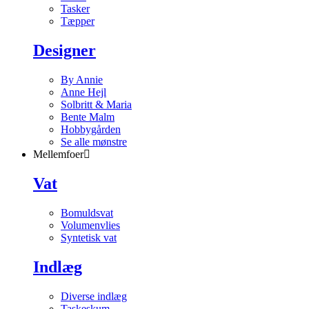
Tasker
Tæpper
Designer
By Annie
Anne Hejl
Solbritt & Maria
Bente Malm
Hobbygården
Se alle mønstre
Mellemfoer
Vat
Bomuldsvat
Volumenvlies
Syntetisk vat
Indlæg
Diverse indlæg
Taskeskum