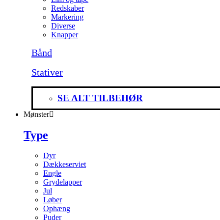
Redskaber
Markering
Diverse
Knapper
Bånd
Stativer
SE ALT TILBEHØR
Mønster
Type
Dyr
Dækkeserviet
Engle
Grydelapper
Jul
Løber
Ophæng
Puder