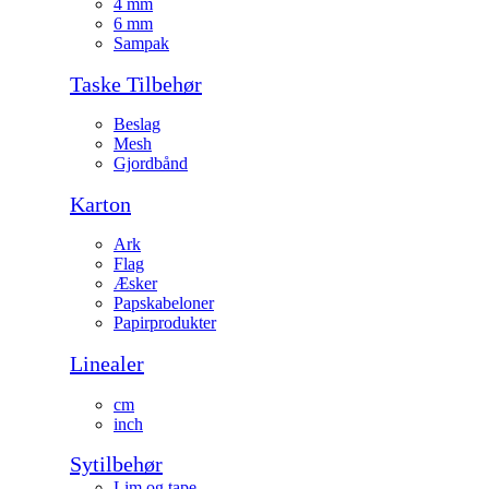
4 mm
6 mm
Sampak
Taske Tilbehør
Beslag
Mesh
Gjordbånd
Karton
Ark
Flag
Æsker
Papskabeloner
Papirprodukter
Linealer
cm
inch
Sytilbehør
Lim og tape