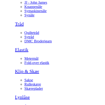
JJ - John James
Knappenåle
Symaskinenåle
Synåle
Tråd
Quiltetråd
Sytråd
DMC Broderigarn
Elastik
Metermål
Fold-over elastik
Klip & Skær
Sakse
Rulleskære
Skæreplader
Lynlåse