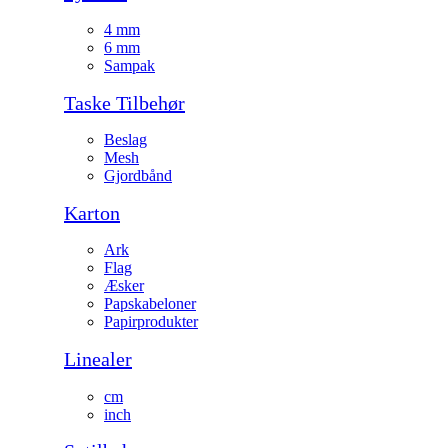
4 mm
6 mm
Sampak
Taske Tilbehør
Beslag
Mesh
Gjordbånd
Karton
Ark
Flag
Æsker
Papskabeloner
Papirprodukter
Linealer
cm
inch