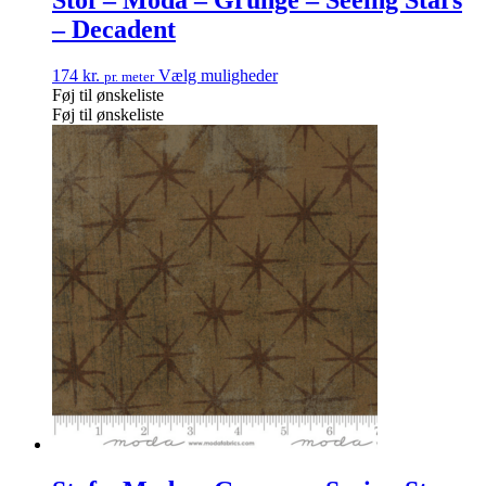
– Decadent
174
kr.
Vælg muligheder
pr. meter
Føj til ønskeliste
Føj til ønskeliste