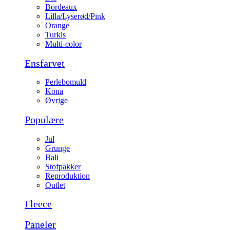
Bordeaux
Lilla/Lyserød/Pink
Orange
Turkis
Multi-color
Ensfarvet
Perlebomuld
Kona
Øvrige
Populære
Jul
Grunge
Bali
Stofpakker
Reproduktion
Outlet
Fleece
Paneler