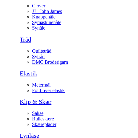
Clover
JJ - John James
Knappenåle
Symaskinenåle
Synåle
Tråd
Quiltetråd
Sytråd
DMC Broderigarn
Elastik
Metermål
Fold-over elastik
Klip & Skær
Sakse
Rulleskære
Skæreplader
Lynlåse