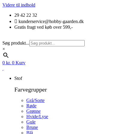
Videre til indhold
29 42 22 32
kunderservice@hobby-gaarden.dk
Gratis fragt ved køb over 599,-
Søg produkt...
×
0
kr.
0
Kurv
Stof
Farvegrupper
Grå/Sorte
Røde
Grønne
Hvide/Lyse
Gule
Brune
Blå