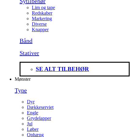
Sytilbehør
Lim og tape
Redskaber
Markering
Diverse
Knapper
Bånd
Stativer
SE ALT TILBEHØR
Mønster
Type
Dyr
Dækkeserviet
Engle
Grydelapper
Jul
Løber
Ophæng