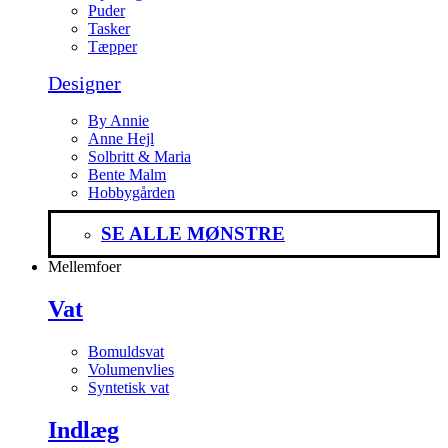
Puder
Tasker
Tæpper
Designer
By Annie
Anne Hejl
Solbritt & Maria
Bente Malm
Hobbygården
SE ALLE MØNSTRE
Mellemfoer
Vat
Bomuldsvat
Volumenvlies
Syntetisk vat
Indlæg