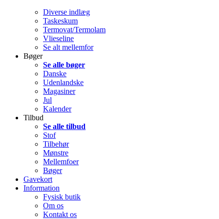
Diverse indlæg
Taskeskum
Termovat/Termolam
Vlieseline
Se alt mellemfor
Bøger
Se alle bøger
Danske
Udenlandske
Magasiner
Jul
Kalender
Tilbud
Se alle tilbud
Stof
Tilbehør
Mønstre
Mellemfoer
Bøger
Gavekort
Information
Fysisk butik
Om os
Kontakt os