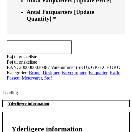
Antal Fatquarters [Update Price]
*
Antal Fatquarters [Update
Quantity]
*
Tilføj til kurv
Føj til ønskeliste
Føj til ønskeliste
EAN:
2000000030487
Varenummer (SKU):
GP71.CHOKO
Kategorier:
Brune
,
Designer
,
Farvegrupper
,
Fatquarter
,
Kaffe
Fassett
,
Metervarer
,
Stof
Loading...
Yderligere information
Yderligere information