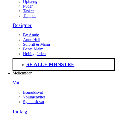
Ophæng
Puder
Tasker
Tæpper
Designer
By Annie
Anne Hejl
Solbritt & Maria
Bente Malm
Hobbygården
SE ALLE MØNSTRE
Mellemfoer
Vat
Bomuldsvat
Volumenvlies
Syntetisk vat
Indlæg