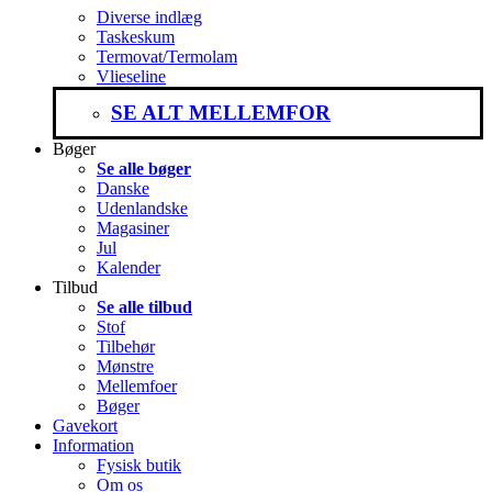
Diverse indlæg
Taskeskum
Termovat/Termolam
Vlieseline
SE ALT MELLEMFOR
Bøger
Se alle bøger
Danske
Udenlandske
Magasiner
Jul
Kalender
Tilbud
Se alle tilbud
Stof
Tilbehør
Mønstre
Mellemfoer
Bøger
Gavekort
Information
Fysisk butik
Om os