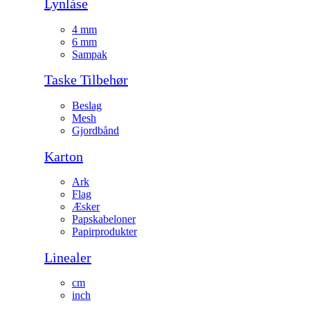
Lynlåse
4 mm
6 mm
Sampak
Taske Tilbehør
Beslag
Mesh
Gjordbånd
Karton
Ark
Flag
Æsker
Papskabeloner
Papirprodukter
Linealer
cm
inch