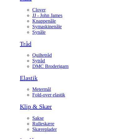
Clover
JJ - John James
Knappenåle
Symaskinenåle
Synåle
Tråd
Quiltetråd
Sytråd
DMC Broderigarn
Elastik
Metermål
Fold-over elastik
Klip & Skær
Sakse
Rulleskære
Skæreplader