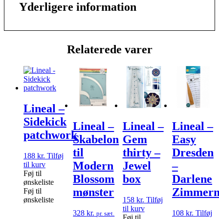
Yderligere information
Relaterede varer
Lineal –
Sidekick
Lineal –
Lineal –
Lineal –
patchwork
Skabelon
Gem
Easy
til
thirty –
Dresden
188
kr.
Tilføj
Modern
Jewel
–
til kurv
Føj til
Blossom
box
Darlene
ønskeliste
mønster
Zimmer
Føj til
ønskeliste
158
kr.
Tilføj
til kurv
328
kr.
108
kr.
Tilføj
pr. sæt.
Føj til