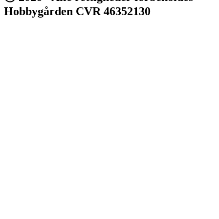
Hobbygården CVR 46352130