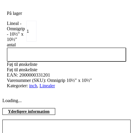
På lager
Lineal -
Omnigrip
- 10½" x
10½"
antal
Tilføj til kurv
Føj til ønskeliste
Føj til ønskeliste
EAN:
2000000331201
Varenummer (SKU):
Omnigrip 10½" x 10½"
Kategorier:
inch
,
Linealer
Loading...
Yderligere information