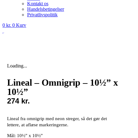
Kontakt os
Handelsbetingelser
Privatlivspolitik
0
kr.
0
Kurv
Loading...
Lineal – Omnigrip – 10½” x
10½”
274
kr.
Lineal fra omnigrip med neon streger, så det gør det
lettere, at aflæse markeringerne.
Mål: 10½” x 10½”