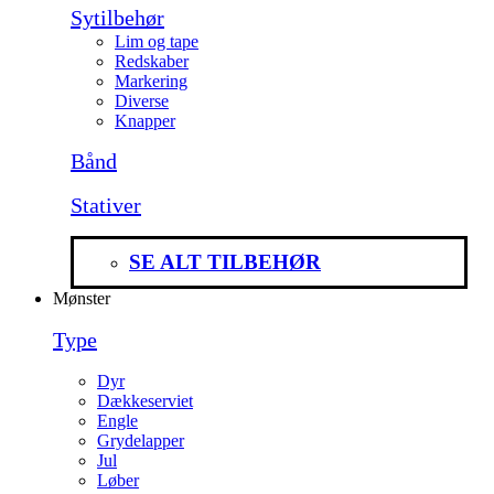
Sytilbehør
Lim og tape
Redskaber
Markering
Diverse
Knapper
Bånd
Stativer
SE ALT TILBEHØR
Mønster
Type
Dyr
Dækkeserviet
Engle
Grydelapper
Jul
Løber