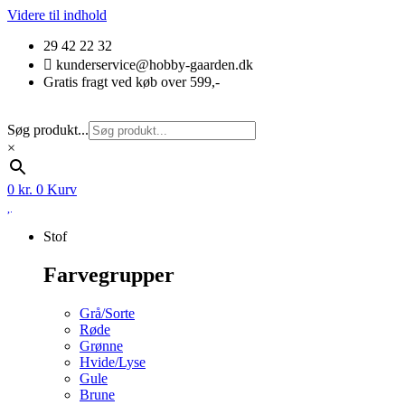
Videre til indhold
29 42 22 32
kunderservice@hobby-gaarden.dk
Gratis fragt ved køb over 599,-
Søg produkt...
×
0
kr.
0
Kurv
Stof
Farvegrupper
Grå/Sorte
Røde
Grønne
Hvide/Lyse
Gule
Brune