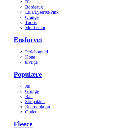
Blå
Bordeaux
Lilla/Lyserød/Pink
Orange
Turkis
Multi-color
Ensfarvet
Perlebomuld
Kona
Øvrige
Populære
Jul
Grunge
Bali
Stofpakker
Reproduktion
Outlet
Fleece