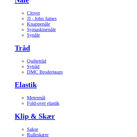
Clover
JJ - John James
Knappenåle
Symaskinenåle
Synåle
Tråd
Quiltetråd
Sytråd
DMC Broderigarn
Elastik
Metermål
Fold-over elastik
Klip & Skær
Sakse
Rulleskære