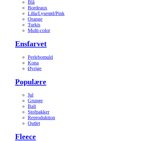
Blå
Bordeaux
Lilla/Lyserød/Pink
Orange
Turkis
Multi-color
Ensfarvet
Perlebomuld
Kona
Øvrige
Populære
Jul
Grunge
Bali
Stofpakker
Reproduktion
Outlet
Fleece