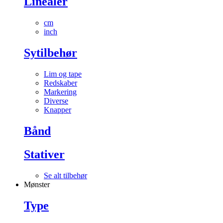
Linealer
cm
inch
Sytilbehør
Lim og tape
Redskaber
Markering
Diverse
Knapper
Bånd
Stativer
Se alt tilbehør
Mønster
Type