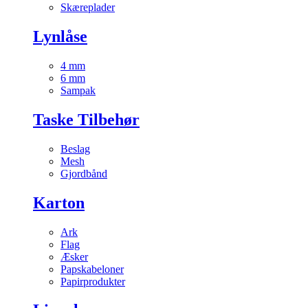
Skæreplader
Lynlåse
4 mm
6 mm
Sampak
Taske Tilbehør
Beslag
Mesh
Gjordbånd
Karton
Ark
Flag
Æsker
Papskabeloner
Papirprodukter