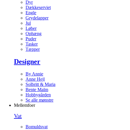
Dyr
Dækkeserviet
Engle
Grydelapper
Jul
Løber
Ophæng
Puder
Tasker
Tæpper
Designer
By Annie
Anne Hejl
Solbritt & Maria
Bente Malm
Hobbygården
Se alle mønstre
Mellemfoer
Vat
Bomuldsvat