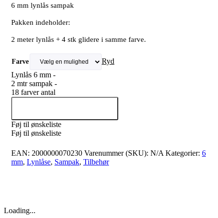
6 mm lynlås sampak
Pakken indeholder:
2 meter lynlås + 4 stk glidere i samme farve.
Ryd
Farve
Lynlås 6 mm -
2 mtr sampak -
18 farver antal
Tilføj til kurv
Føj til ønskeliste
Føj til ønskeliste
EAN:
2000000070230
Varenummer (SKU):
N/A
Kategorier:
6
mm
,
Lynlåse
,
Sampak
,
Tilbehør
Loading...