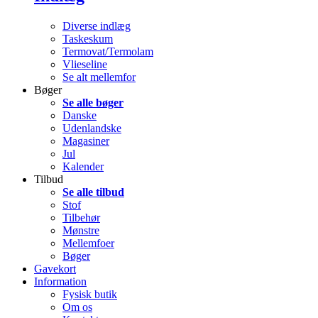
Diverse indlæg
Taskeskum
Termovat/Termolam
Vlieseline
Se alt mellemfor
Bøger
Se alle bøger
Danske
Udenlandske
Magasiner
Jul
Kalender
Tilbud
Se alle tilbud
Stof
Tilbehør
Mønstre
Mellemfoer
Bøger
Gavekort
Information
Fysisk butik
Om os