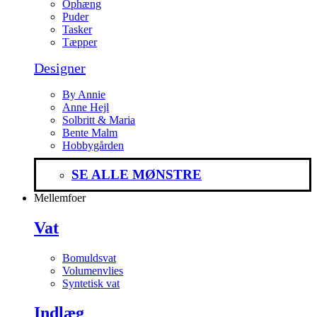
Ophæng
Puder
Tasker
Tæpper
Designer
By Annie
Anne Hejl
Solbritt & Maria
Bente Malm
Hobbygården
SE ALLE MØNSTRE
Mellemfoer
Vat
Bomuldsvat
Volumenvlies
Syntetisk vat
Indlæg