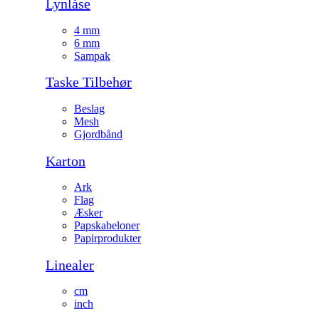
Lynlåse
4 mm
6 mm
Sampak
Taske Tilbehør
Beslag
Mesh
Gjordbånd
Karton
Ark
Flag
Æsker
Papskabeloner
Papirprodukter
Linealer
cm
inch