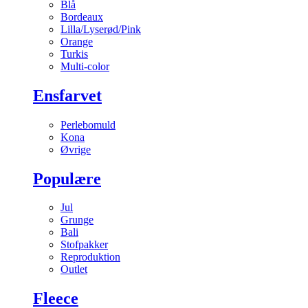
Blå
Bordeaux
Lilla/Lyserød/Pink
Orange
Turkis
Multi-color
Ensfarvet
Perlebomuld
Kona
Øvrige
Populære
Jul
Grunge
Bali
Stofpakker
Reproduktion
Outlet
Fleece