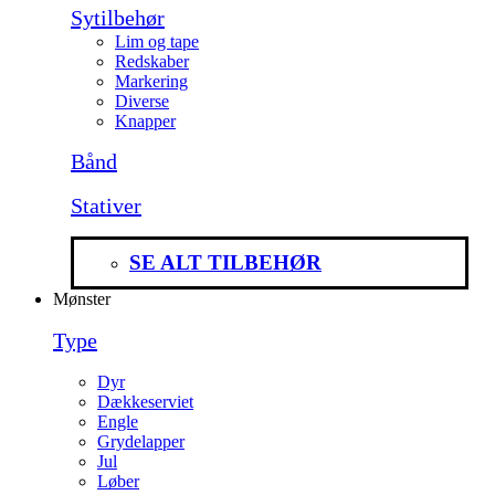
Sytilbehør
Lim og tape
Redskaber
Markering
Diverse
Knapper
Bånd
Stativer
SE ALT TILBEHØR
Mønster
Type
Dyr
Dækkeserviet
Engle
Grydelapper
Jul
Løber