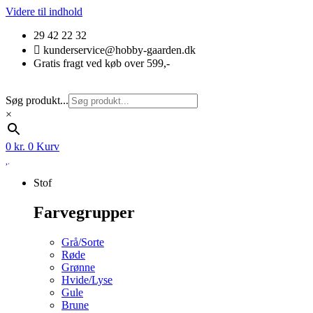
Videre til indhold
29 42 22 32
kunderservice@hobby-gaarden.dk
Gratis fragt ved køb over 599,-
Søg produkt...
×
0
kr.
0
Kurv
Stof
Farvegrupper
Grå/Sorte
Røde
Grønne
Hvide/Lyse
Gule
Brune