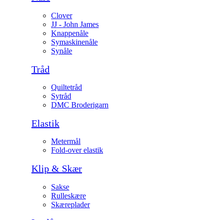
Clover
JJ - John James
Knappenåle
Symaskinenåle
Synåle
Tråd
Quiltetråd
Sytråd
DMC Broderigarn
Elastik
Metermål
Fold-over elastik
Klip & Skær
Sakse
Rulleskære
Skæreplader