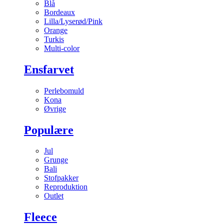
Blå
Bordeaux
Lilla/Lyserød/Pink
Orange
Turkis
Multi-color
Ensfarvet
Perlebomuld
Kona
Øvrige
Populære
Jul
Grunge
Bali
Stofpakker
Reproduktion
Outlet
Fleece