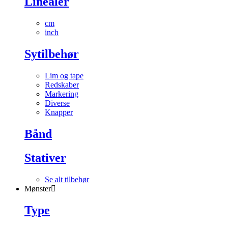
Linealer
cm
inch
Sytilbehør
Lim og tape
Redskaber
Markering
Diverse
Knapper
Bånd
Stativer
Se alt tilbehør
Mønster
Type