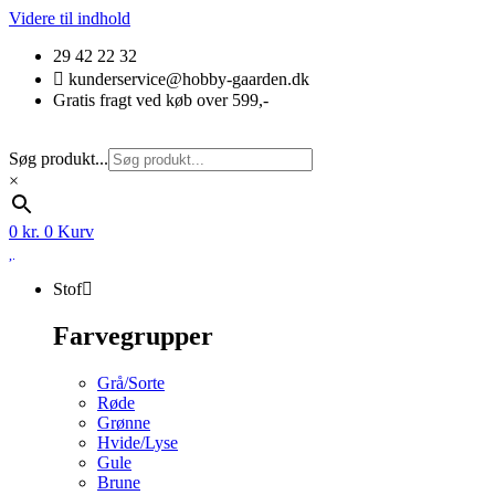
Videre til indhold
29 42 22 32
kunderservice@hobby-gaarden.dk
Gratis fragt ved køb over 599,-
Søg produkt...
×
0
kr.
0
Kurv
Stof
Farvegrupper
Grå/Sorte
Røde
Grønne
Hvide/Lyse
Gule
Brune