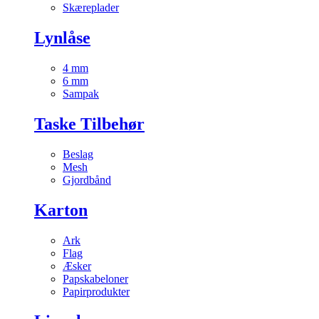
Skæreplader
Lynlåse
4 mm
6 mm
Sampak
Taske Tilbehør
Beslag
Mesh
Gjordbånd
Karton
Ark
Flag
Æsker
Papskabeloner
Papirprodukter