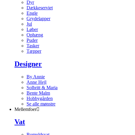
Dyr
Dækkeserviet
Engle
Grydelapper
Jul
Løber
Ophæng
Puder
Tasker
Tæpper
Designer
By Annie
Anne Hejl
Solbritt & Maria
Bente Malm
Hobbygården
Se alle mønstre
Mellemfoer
Vat
Bomuldsvat