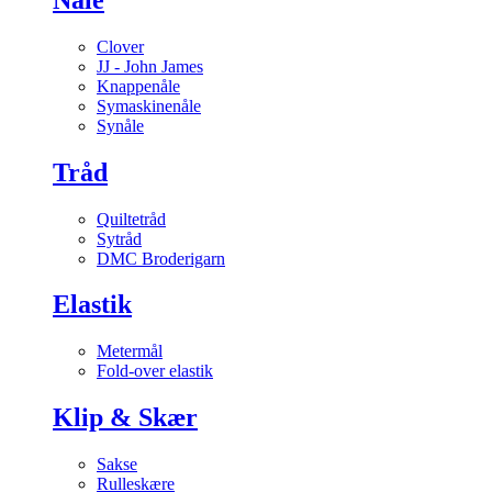
Clover
JJ - John James
Knappenåle
Symaskinenåle
Synåle
Tråd
Quiltetråd
Sytråd
DMC Broderigarn
Elastik
Metermål
Fold-over elastik
Klip & Skær
Sakse
Rulleskære