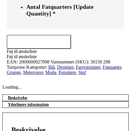
Antal Fatquarters [Update
Quantity]
*
Tilføj til kurv
Føj til ønskeliste
Føj til ønskeliste
EAN:
2000000027098
Varenummer (SKU):
30150 298
Turquoise
Kategorier:
Blå
,
Designer
,
Farvegrupper
,
Fatquarter
,
Grunge
,
Metervarer
,
Moda
,
Populære
,
Stof
Loading...
Beskrivelse
Yderligere information
Beskrivelse