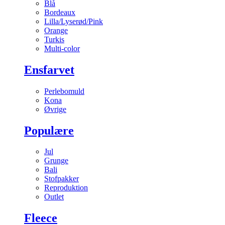
Blå
Bordeaux
Lilla/Lyserød/Pink
Orange
Turkis
Multi-color
Ensfarvet
Perlebomuld
Kona
Øvrige
Populære
Jul
Grunge
Bali
Stofpakker
Reproduktion
Outlet
Fleece