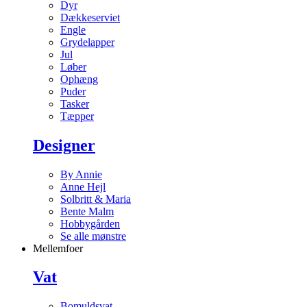
Dyr
Dækkeserviet
Engle
Grydelapper
Jul
Løber
Ophæng
Puder
Tasker
Tæpper
Designer
By Annie
Anne Hejl
Solbritt & Maria
Bente Malm
Hobbygården
Se alle mønstre
Mellemfoer
Vat
Bomuldsvat