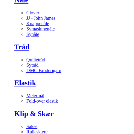
Clover
JJ - John James
Knappenåle
Symaskinenåle
Synåle
Tråd
Quiltetråd
Sytråd
DMC Broderigarn
Elastik
Metermål
Fold-over elastik
Klip & Skær
Sakse
Rulleskære