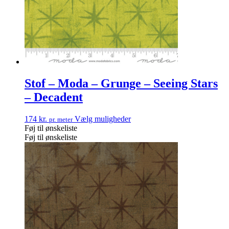
Stof – Moda – Grunge – Seeing Stars
– Decadent
174
kr.
Vælg muligheder
pr. meter
Føj til ønskeliste
Føj til ønskeliste