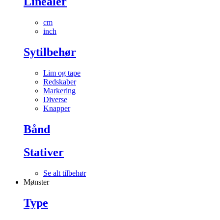
Linealer
cm
inch
Sytilbehør
Lim og tape
Redskaber
Markering
Diverse
Knapper
Bånd
Stativer
Se alt tilbehør
Mønster
Type