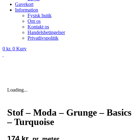
Gavekort
Information
Fysisk butik
Om os
Kontakt os
Handelsbetingelser
Privatlivspolitik
0
kr.
0
Kurv
Loading...
Stof – Moda – Grunge – Basics
– Turquoise
174
kr.
pr. meter