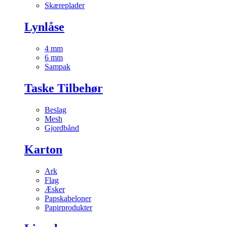
Skæreplader
Lynlåse
4 mm
6 mm
Sampak
Taske Tilbehør
Beslag
Mesh
Gjordbånd
Karton
Ark
Flag
Æsker
Papskabeloner
Papirprodukter