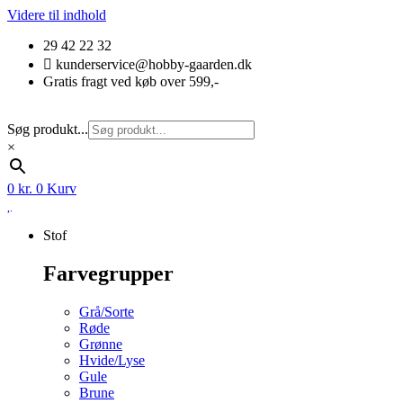
Videre til indhold
29 42 22 32
kunderservice@hobby-gaarden.dk
Gratis fragt ved køb over 599,-
Søg produkt...
×
0
kr.
0
Kurv
Stof
Farvegrupper
Grå/Sorte
Røde
Grønne
Hvide/Lyse
Gule
Brune