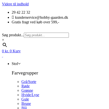
Videre til indhold
29 42 22 32
kunderservice@hobby-gaarden.dk
Gratis fragt ved køb over 599,-
Søg produkt...
×
0
kr.
0
Kurv
Stof
Farvegrupper
Grå/Sorte
Røde
Grønne
Hvide/Lyse
Gule
Brune
Blå