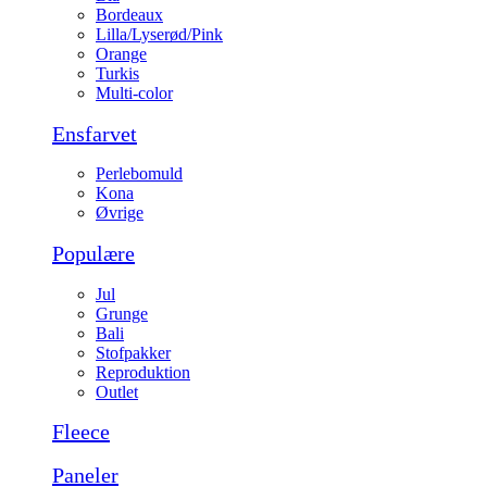
Bordeaux
Lilla/Lyserød/Pink
Orange
Turkis
Multi-color
Ensfarvet
Perlebomuld
Kona
Øvrige
Populære
Jul
Grunge
Bali
Stofpakker
Reproduktion
Outlet
Fleece
Paneler