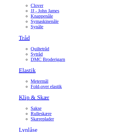
Clover
JJ - John James
Knappenåle
Symaskinenåle
Synåle
Tråd
Quiltetråd
Sytråd
DMC Broderigarn
Elastik
Metermål
Fold-over elastik
Klip & Skær
Sakse
Rulleskære
Skæreplader
Lynlåse