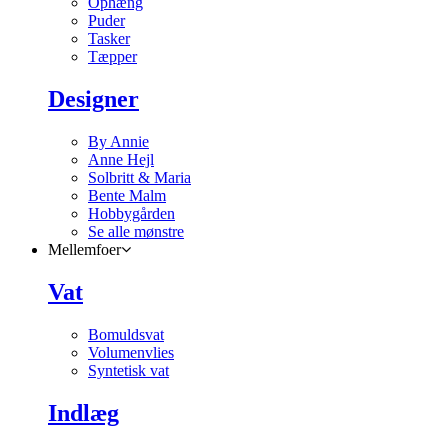
Ophæng
Puder
Tasker
Tæpper
Designer
By Annie
Anne Hejl
Solbritt & Maria
Bente Malm
Hobbygården
Se alle mønstre
Mellemfoer
Vat
Bomuldsvat
Volumenvlies
Syntetisk vat
Indlæg