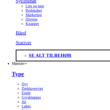
Sytilbehør
Lim og tape
Redskaber
Markering
Diverse
Knapper
Bånd
Stativer
SE ALT TILBEHØR
Mønster
Type
Dyr
Dækkeserviet
Engle
Grydelapper
Jul
Løber