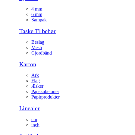
4 mm
6 mm
Sampak
Taske Tilbehør
Beslag
Mesh
Gjordbånd
Karton
Ark
Flag
Æsker
Papskabeloner
Papirprodukter
Linealer
cm
inch