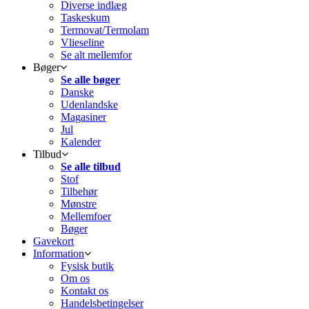
Diverse indlæg
Taskeskum
Termovat/Termolam
Vlieseline
Se alt mellemfor
Bøger
Se alle bøger
Danske
Udenlandske
Magasiner
Jul
Kalender
Tilbud
Se alle tilbud
Stof
Tilbehør
Mønstre
Mellemfoer
Bøger
Gavekort
Information
Fysisk butik
Om os
Kontakt os
Handelsbetingelser