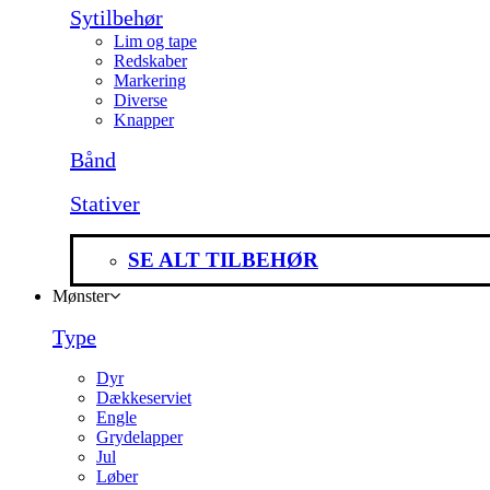
Sytilbehør
Lim og tape
Redskaber
Markering
Diverse
Knapper
Bånd
Stativer
SE ALT TILBEHØR
Mønster
Type
Dyr
Dækkeserviet
Engle
Grydelapper
Jul
Løber