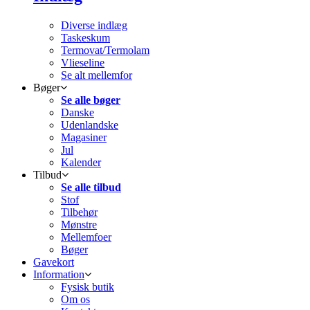
Diverse indlæg
Taskeskum
Termovat/Termolam
Vlieseline
Se alt mellemfor
Bøger
Se alle bøger
Danske
Udenlandske
Magasiner
Jul
Kalender
Tilbud
Se alle tilbud
Stof
Tilbehør
Mønstre
Mellemfoer
Bøger
Gavekort
Information
Fysisk butik
Om os