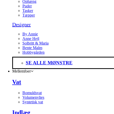
Ophæng
Puder
Tasker
Tæpper
Designer
By Annie
Anne Hejl
Solbritt & Maria
Bente Malm
Hobbygården
SE ALLE MØNSTRE
Mellemfoer
Vat
Bomuldsvat
Volumenvlies
Syntetisk vat
Indlæg