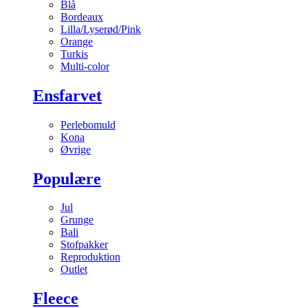
Blå
Bordeaux
Lilla/Lyserød/Pink
Orange
Turkis
Multi-color
Ensfarvet
Perlebomuld
Kona
Øvrige
Populære
Jul
Grunge
Bali
Stofpakker
Reproduktion
Outlet
Fleece