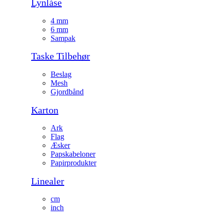
Lynlåse
4 mm
6 mm
Sampak
Taske Tilbehør
Beslag
Mesh
Gjordbånd
Karton
Ark
Flag
Æsker
Papskabeloner
Papirprodukter
Linealer
cm
inch