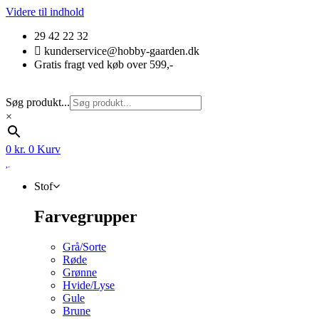
Videre til indhold
29 42 22 32
kunderservice@hobby-gaarden.dk
Gratis fragt ved køb over 599,-
Søg produkt...
×
0
kr.
0
Kurv
Stof
Farvegrupper
Grå/Sorte
Røde
Grønne
Hvide/Lyse
Gule
Brune