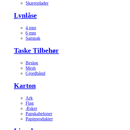
Skæreplader
Lynlåse
4 mm
6 mm
Sampak
Taske Tilbehør
Beslag
Mesh
Gjordbånd
Karton
Ark
Flag
Æsker
Papskabeloner
Papirprodukter