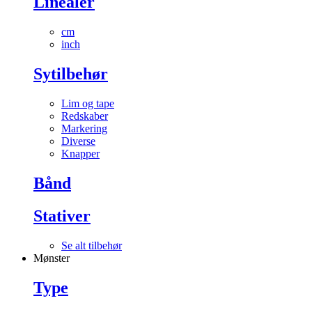
Linealer
cm
inch
Sytilbehør
Lim og tape
Redskaber
Markering
Diverse
Knapper
Bånd
Stativer
Se alt tilbehør
Mønster
Type