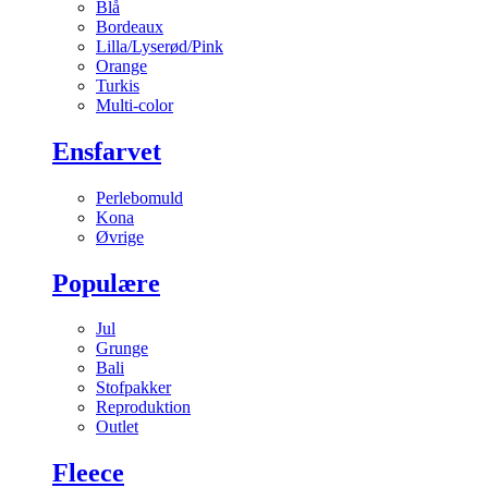
Blå
Bordeaux
Lilla/Lyserød/Pink
Orange
Turkis
Multi-color
Ensfarvet
Perlebomuld
Kona
Øvrige
Populære
Jul
Grunge
Bali
Stofpakker
Reproduktion
Outlet
Fleece