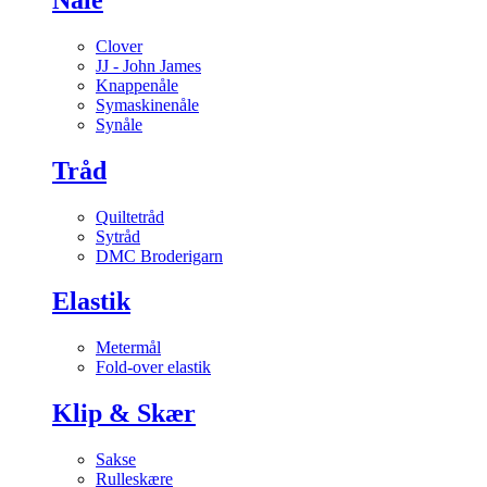
Clover
JJ - John James
Knappenåle
Symaskinenåle
Synåle
Tråd
Quiltetråd
Sytråd
DMC Broderigarn
Elastik
Metermål
Fold-over elastik
Klip & Skær
Sakse
Rulleskære