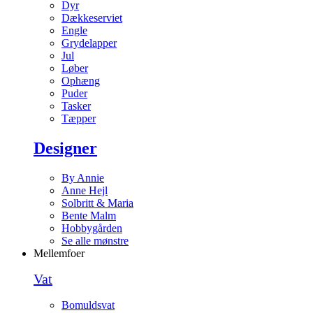
Dyr
Dækkeserviet
Engle
Grydelapper
Jul
Løber
Ophæng
Puder
Tasker
Tæpper
Designer
By Annie
Anne Hejl
Solbritt & Maria
Bente Malm
Hobbygården
Se alle mønstre
Mellemfoer
Vat
Bomuldsvat