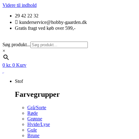
Videre til indhold
29 42 22 32
kunderservice@hobby-gaarden.dk
Gratis fragt ved køb over 599,-
Søg produkt...
×
0
kr.
0
Kurv
Stof
Farvegrupper
Grå/Sorte
Røde
Grønne
Hvide/Lyse
Gule
Brune