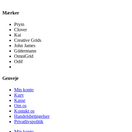
Mærker
Prym
Clover
Kai
Creative Grids
John James
Güttermann
OmniGrid
Odif
Genveje
Min konto
Kurv
Kasse
Om os
Kontakt os
Handelsbetingelser
Privatlivspolitik
Min konto