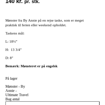
140
kr.
pr. stk.
Mønster fra By Annie på en rejse taske, som er meget
praktisk til ferien eller weekend opholdet.
Taskens mål:
L: 18½”
H: 13 3/4″
D: 8″
Bemærk: Mønsteret er på engelsk
På lager
Mønster - By
Annie -
Ultimate Travel
Bag antal