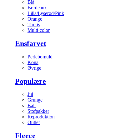
Blå
Bordeaux
Lilla/Lyserød/Pink
Orange
Turkis
Multi-color
Ensfarvet
Perlebomuld
Kona
Øvrige
Populære
Jul
Grunge
Bali
Stofpakker
Reproduktion
Outlet
Fleece