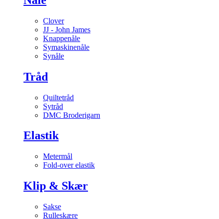
Clover
JJ - John James
Knappenåle
Symaskinenåle
Synåle
Tråd
Quiltetråd
Sytråd
DMC Broderigarn
Elastik
Metermål
Fold-over elastik
Klip & Skær
Sakse
Rulleskære