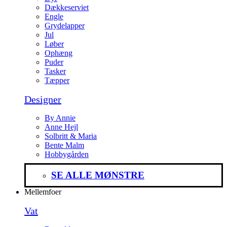
Dækkeserviet
Engle
Grydelapper
Jul
Løber
Ophæng
Puder
Tasker
Tæpper
Designer
By Annie
Anne Hejl
Solbritt & Maria
Bente Malm
Hobbygården
SE ALLE MØNSTRE
Mellemfoer
Vat