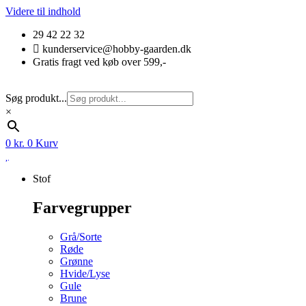
Videre til indhold
29 42 22 32
kunderservice@hobby-gaarden.dk
Gratis fragt ved køb over 599,-
Søg produkt...
×
0
kr.
0
Kurv
Stof
Farvegrupper
Grå/Sorte
Røde
Grønne
Hvide/Lyse
Gule
Brune