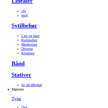
Linealer
cm
inch
Sytilbehør
Lim og tape
Redskaber
Markering
Diverse
Knapper
Bånd
Stativer
Se alt tilbehør
Mønster
Type
Dyr