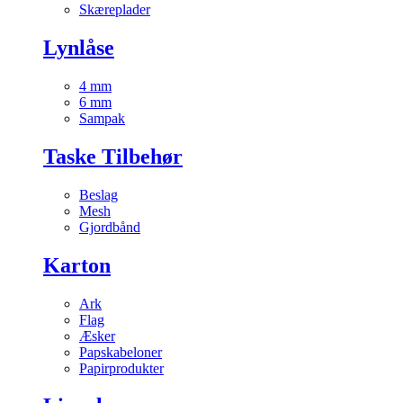
Skæreplader
Lynlåse
4 mm
6 mm
Sampak
Taske Tilbehør
Beslag
Mesh
Gjordbånd
Karton
Ark
Flag
Æsker
Papskabeloner
Papirprodukter