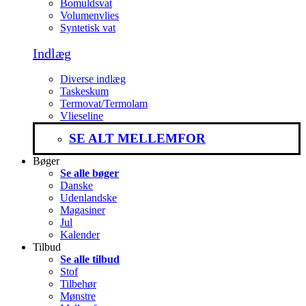
Bomuldsvat
Volumenvlies
Syntetisk vat
Indlæg
Diverse indlæg
Taskeskum
Termovat/Termolam
Vlieseline
SE ALT MELLEMFOR
Bøger
Se alle bøger
Danske
Udenlandske
Magasiner
Jul
Kalender
Tilbud
Se alle tilbud
Stof
Tilbehør
Mønstre