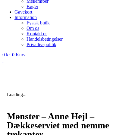
Mellemfoer
Bøger
Gavekort
Information
Fysisk butik
Om os
Kontakt os
Handelsbetingelser
Privatlivspolitik
0
kr.
0
Kurv
Loading...
Mønster – Anne Hejl –
Dækkeserviet med nemme
trekanter