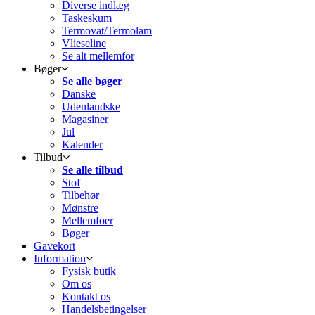
Diverse indlæg
Taskeskum
Termovat/Termolam
Vlieseline
Se alt mellemfor
Bøger
Se alle bøger
Danske
Udenlandske
Magasiner
Jul
Kalender
Tilbud
Se alle tilbud
Stof
Tilbehør
Mønstre
Mellemfoer
Bøger
Gavekort
Information
Fysisk butik
Om os
Kontakt os
Handelsbetingelser