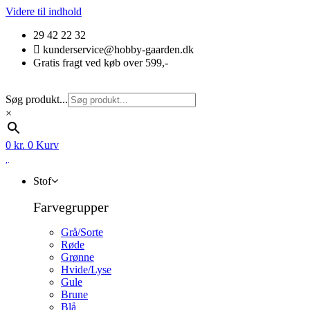
Videre til indhold
29 42 22 32
kunderservice@hobby-gaarden.dk
Gratis fragt ved køb over 599,-
Søg produkt...
×
0
kr.
0
Kurv
Stof
Farvegrupper
Grå/Sorte
Røde
Grønne
Hvide/Lyse
Gule
Brune
Blå