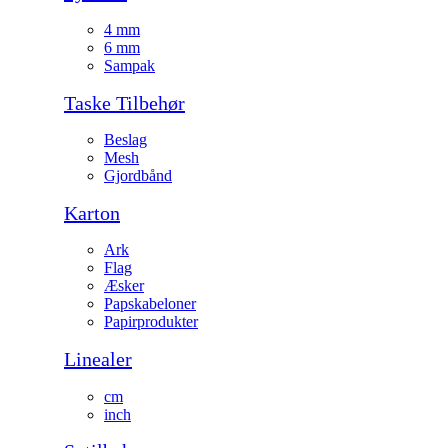
4 mm
6 mm
Sampak
Taske Tilbehør
Beslag
Mesh
Gjordbånd
Karton
Ark
Flag
Æsker
Papskabeloner
Papirprodukter
Linealer
cm
inch