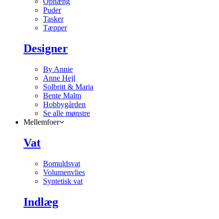
Ophæng
Puder
Tasker
Tæpper
Designer
By Annie
Anne Hejl
Solbritt & Maria
Bente Malm
Hobbygården
Se alle mønstre
Mellemfoer
Vat
Bomuldsvat
Volumenvlies
Syntetisk vat
Indlæg