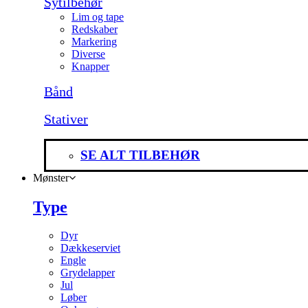
Sytilbehør
Lim og tape
Redskaber
Markering
Diverse
Knapper
Bånd
Stativer
SE ALT TILBEHØR
Mønster
Type
Dyr
Dækkeserviet
Engle
Grydelapper
Jul
Løber