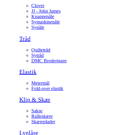
Clover
JJ - John James
Knappenåle
Symaskinenåle
Synåle
Tråd
Quiltetråd
Sytråd
DMC Broderigarn
Elastik
Metermål
Fold-over elastik
Klip & Skær
Sakse
Rulleskære
Skæreplader
Lynlåse