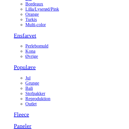
Bordeaux
Lilla/Lyserød/Pink
Orange
Turkis
Multi-color
Ensfarvet
Perlebomuld
Kona
Øvrige
Populære
Jul
Grunge
Bali
Stofpakker
Reproduktion
Outlet
Fleece
Paneler