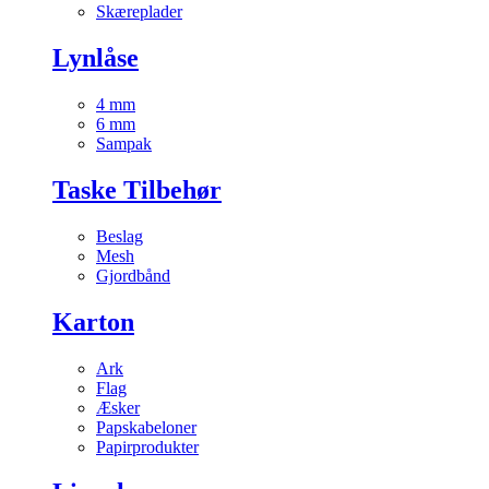
Skæreplader
Lynlåse
4 mm
6 mm
Sampak
Taske Tilbehør
Beslag
Mesh
Gjordbånd
Karton
Ark
Flag
Æsker
Papskabeloner
Papirprodukter