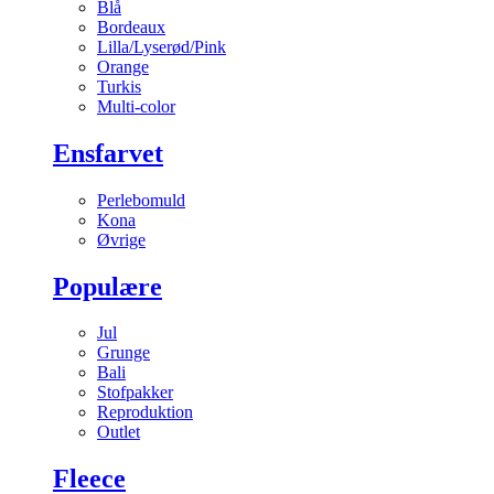
Blå
Bordeaux
Lilla/Lyserød/Pink
Orange
Turkis
Multi-color
Ensfarvet
Perlebomuld
Kona
Øvrige
Populære
Jul
Grunge
Bali
Stofpakker
Reproduktion
Outlet
Fleece