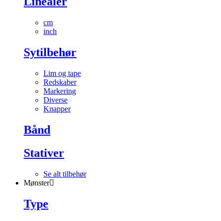
Linealer
cm
inch
Sytilbehør
Lim og tape
Redskaber
Markering
Diverse
Knapper
Bånd
Stativer
Se alt tilbehør
Mønster
Type