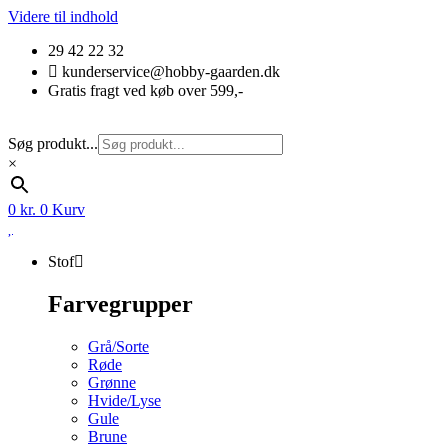
Videre til indhold
29 42 22 32
kunderservice@hobby-gaarden.dk
Gratis fragt ved køb over 599,-
Søg produkt...
×
0
kr.
0
Kurv
Stof
Farvegrupper
Grå/Sorte
Røde
Grønne
Hvide/Lyse
Gule
Brune