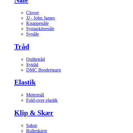
Clover
JJ - John James
Knappenåle
Symaskinenåle
Synåle
Tråd
Quiltetråd
Sytråd
DMC Broderigarn
Elastik
Metermål
Fold-over elastik
Klip & Skær
Sakse
Rulleskære