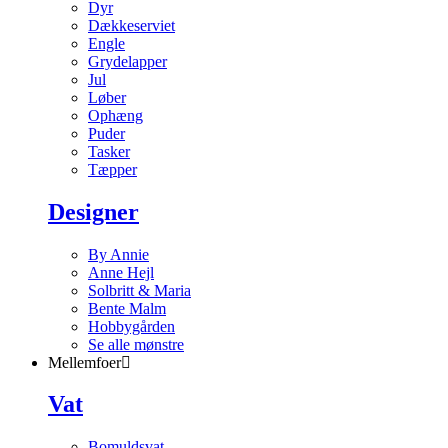
Dyr
Dækkeserviet
Engle
Grydelapper
Jul
Løber
Ophæng
Puder
Tasker
Tæpper
Designer
By Annie
Anne Hejl
Solbritt & Maria
Bente Malm
Hobbygården
Se alle mønstre
Mellemfoer
Vat
Bomuldsvat