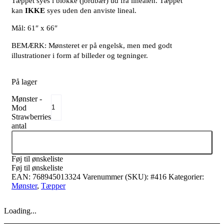
Tæppet syes i blokke (jordbær) ud fra linealen. Tæppet
kan
IKKE
syes uden den anviste lineal.
Mål: 61″ x 66″
BEMÆRK: Mønsteret er på engelsk, men med godt
illustrationer i form af billeder og tegninger.
På lager
Mønster -
Mod
Strawberries
antal
Tilføj til kurv
Føj til ønskeliste
Føj til ønskeliste
EAN:
768945013324
Varenummer (SKU):
#416
Kategorier:
Mønster
,
Tæpper
Loading...