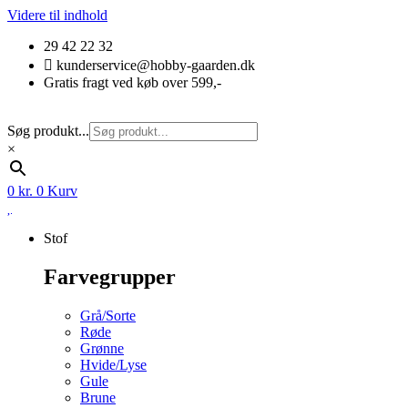
Videre til indhold
29 42 22 32
kunderservice@hobby-gaarden.dk
Gratis fragt ved køb over 599,-
Søg produkt...
×
0
kr.
0
Kurv
Stof
Farvegrupper
Grå/Sorte
Røde
Grønne
Hvide/Lyse
Gule
Brune