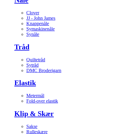
Clover
JJ - John James
Knappenåle
Symaskinenåle
Synåle
Tråd
Quiltetråd
Sytråd
DMC Broderigarn
Elastik
Metermål
Fold-over elastik
Klip & Skær
Sakse
Rulleskære