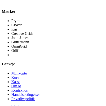
Mærker
Prym
Clover
Kai
Creative Grids
John James
Güttermann
OmniGrid
Odif
Genveje
Min konto
Kurv
Kasse
Om os
Kontakt os
Handelsbetingelser
Privatlivspolitik