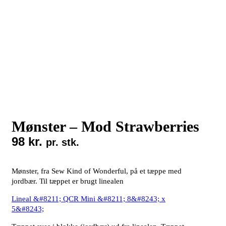
Mønster – Mod Strawberries
98
kr.
pr. stk.
Mønster, fra Sew Kind of Wonderful, på et tæppe med
jordbær. Til tæppet er brugt linealen
Lineal &#8211; QCR Mini &#8211; 8&#8243; x
5&#8243;