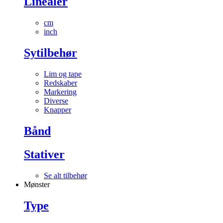
Linealer
cm
inch
Sytilbehør
Lim og tape
Redskaber
Markering
Diverse
Knapper
Bånd
Stativer
Se alt tilbehør
Mønster
Type