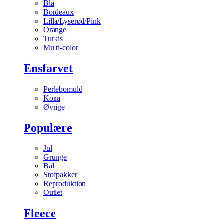
Blå
Bordeaux
Lilla/Lyserød/Pink
Orange
Turkis
Multi-color
Ensfarvet
Perlebomuld
Kona
Øvrige
Populære
Jul
Grunge
Bali
Stofpakker
Reproduktion
Outlet
Fleece