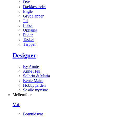
Dyr
Dækkeserviet
Engle
Grydelapper
Jul
Løber
Ophæng
Puder
Tasker
Tæpper
Designer
By Annie
Anne Hejl
Solbritt & Maria
Bente Malm
Hobbygården
Se alle mønstre
Mellemfoer
Vat
Bomuldsvat