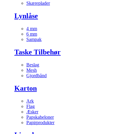
Skæreplader
Lynlåse
4 mm
6 mm
Sampak
Taske Tilbehør
Beslag
Mesh
Gjordbånd
Karton
Ark
Flag
Æsker
Papskabeloner
Papirprodukter