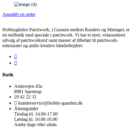
Annullér en ordre
Hobbygården Patchwork, i Gassum mellem Randers og Mariager, er
en stofbutik med speciale i patchwork. Vi har et stort, velassorteret
udvalg af patchworkstof samt masser af tilbehør til patchwork-
entusiaster og andre kreative håndarbejdere.
Butik
Amtsvejen 45a
8981 Spentrup
29 42 22 32
kunderservice@hobby-gaarden.dk
Åbningstider
Tirsdag kl. 14.00-17.00
Lørdag kl. 10.00-16.00
Andre dage efter aftale.