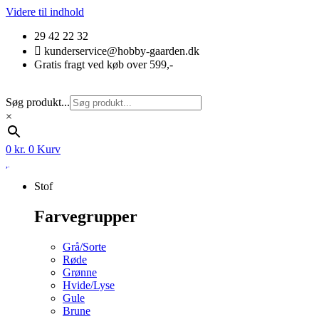
Videre til indhold
29 42 22 32
kunderservice@hobby-gaarden.dk
Gratis fragt ved køb over 599,-
Søg produkt...
×
0
kr.
0
Kurv
Stof
Farvegrupper
Grå/Sorte
Røde
Grønne
Hvide/Lyse
Gule
Brune