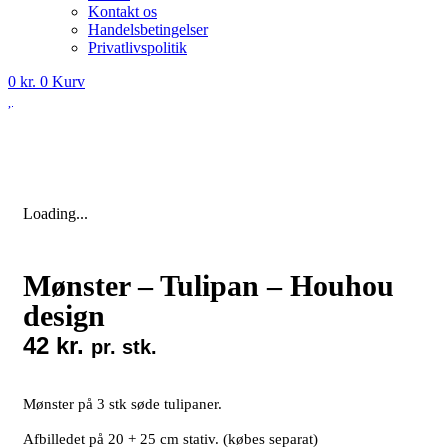
Kontakt os
Handelsbetingelser
Privatlivspolitik
0
kr.
0
Kurv
Loading...
Mønster – Tulipan – Houhou
design
42
kr.
pr. stk.
Mønster på 3 stk søde tulipaner.
Afbilledet på 20 + 25 cm stativ. (købes separat)