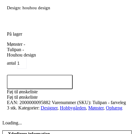
Design: houhou design
På lager
Mønster -
Tulipan -
Houhou design
antal
Tilføj til kurv
Føj til ønskeliste
Føj til ønskeliste
EAN:
2000000095882
Varenummer (SKU):
Tulipan - farveleg
3 stk.
Kategorier:
Designer
,
Hobbygården
,
Mønster
,
Ophæng
Loading...
Yderligere information