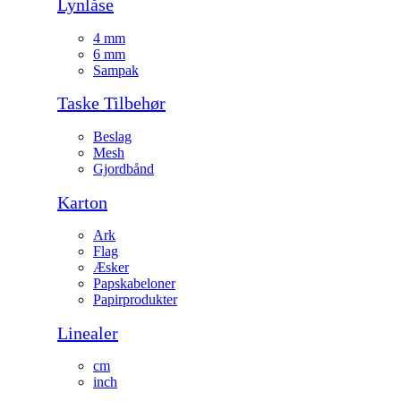
Lynlåse
4 mm
6 mm
Sampak
Taske Tilbehør
Beslag
Mesh
Gjordbånd
Karton
Ark
Flag
Æsker
Papskabeloner
Papirprodukter
Linealer
cm
inch