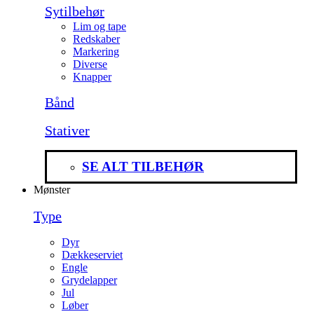
Sytilbehør
Lim og tape
Redskaber
Markering
Diverse
Knapper
Bånd
Stativer
SE ALT TILBEHØR
Mønster
Type
Dyr
Dækkeserviet
Engle
Grydelapper
Jul
Løber