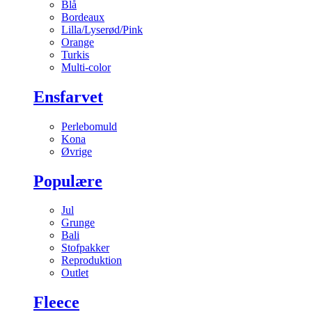
Blå
Bordeaux
Lilla/Lyserød/Pink
Orange
Turkis
Multi-color
Ensfarvet
Perlebomuld
Kona
Øvrige
Populære
Jul
Grunge
Bali
Stofpakker
Reproduktion
Outlet
Fleece