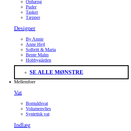
Ophæng
Puder
Tasker
Tæpper
Designer
By Annie
Anne Hejl
Solbritt & Maria
Bente Malm
Hobbygården
SE ALLE MØNSTRE
Mellemfoer
Vat
Bomuldsvat
Volumenvlies
Syntetisk vat
Indlæg