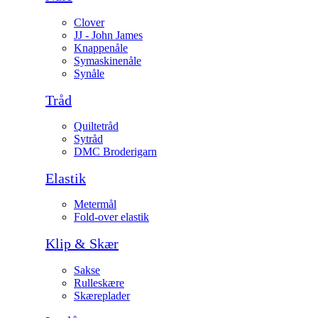
Clover
JJ - John James
Knappenåle
Symaskinenåle
Synåle
Tråd
Quiltetråd
Sytråd
DMC Broderigarn
Elastik
Metermål
Fold-over elastik
Klip & Skær
Sakse
Rulleskære
Skæreplader