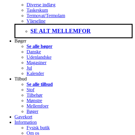
Diverse indlæg
Taskeskum
Termovat/Termolam
Vlieseline
SE ALT MELLEMFOR
Bøger
Se alle bøger
Danske
Udenlandske
Magasiner
Jul
Kalender
Tilbud
Se alle tilbud
Stof
Tilbehør
Mønstre
Mellemfoer
Bøger
Gavekort
Information
Fysisk butik
Om os