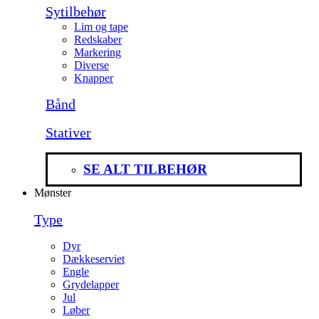
Sytilbehør
Lim og tape
Redskaber
Markering
Diverse
Knapper
Bånd
Stativer
SE ALT TILBEHØR
Mønster
Type
Dyr
Dækkeserviet
Engle
Grydelapper
Jul
Løber