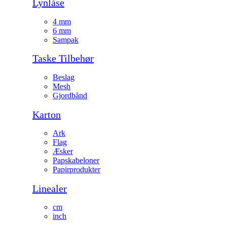
Lynlåse
4 mm
6 mm
Sampak
Taske Tilbehør
Beslag
Mesh
Gjordbånd
Karton
Ark
Flag
Æsker
Papskabeloner
Papirprodukter
Linealer
cm
inch