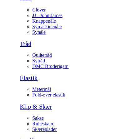
Clover
JJ - John James
Knappenåle
Symaskinenåle
Synåle
Tråd
Quiltetråd
Sytråd
DMC Broderigarn
Elastik
Metermål
Fold-over elastik
Klip & Skær
Sakse
Rulleskære
Skæreplader