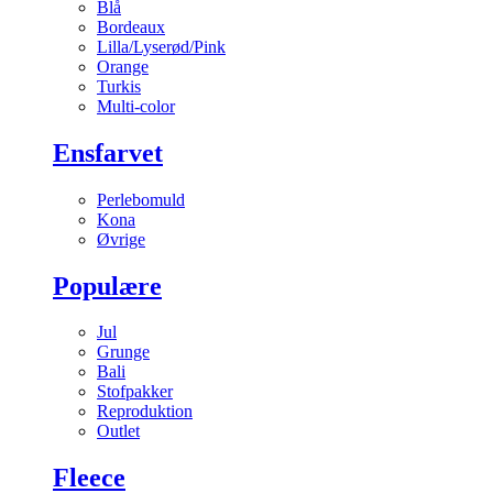
Blå
Bordeaux
Lilla/Lyserød/Pink
Orange
Turkis
Multi-color
Ensfarvet
Perlebomuld
Kona
Øvrige
Populære
Jul
Grunge
Bali
Stofpakker
Reproduktion
Outlet
Fleece