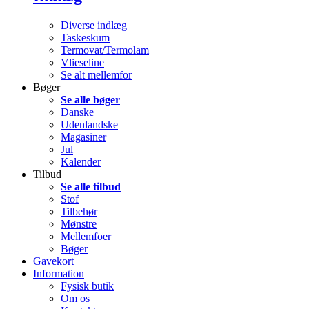
Diverse indlæg
Taskeskum
Termovat/Termolam
Vlieseline
Se alt mellemfor
Bøger
Se alle bøger
Danske
Udenlandske
Magasiner
Jul
Kalender
Tilbud
Se alle tilbud
Stof
Tilbehør
Mønstre
Mellemfoer
Bøger
Gavekort
Information
Fysisk butik
Om os