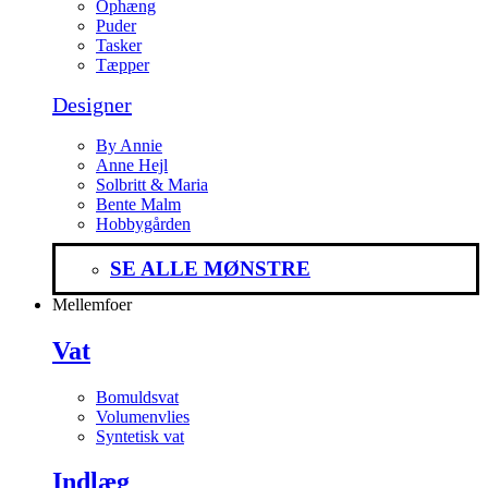
Ophæng
Puder
Tasker
Tæpper
Designer
By Annie
Anne Hejl
Solbritt & Maria
Bente Malm
Hobbygården
SE ALLE MØNSTRE
Mellemfoer
Vat
Bomuldsvat
Volumenvlies
Syntetisk vat
Indlæg