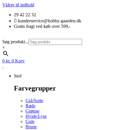
Videre til indhold
29 42 22 32
kunderservice@hobby-gaarden.dk
Gratis fragt ved køb over 599,-
Søg produkt...
×
0
kr.
0
Kurv
Stof
Farvegrupper
Grå/Sorte
Røde
Grønne
Hvide/Lyse
Gule
Brune