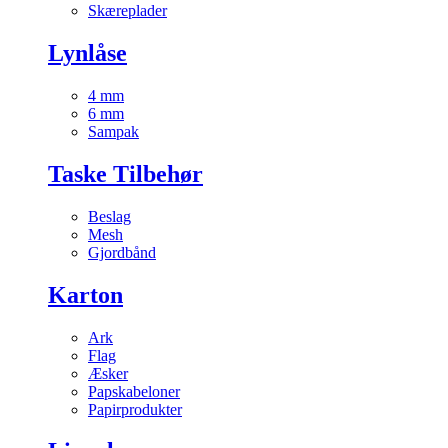
Skæreplader
Lynlåse
4 mm
6 mm
Sampak
Taske Tilbehør
Beslag
Mesh
Gjordbånd
Karton
Ark
Flag
Æsker
Papskabeloner
Papirprodukter