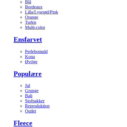
Blå
Bordeaux
Lilla/Lyserød/Pink
Orange
Turkis
Multi-color
Ensfarvet
Perlebomuld
Kona
Øvrige
Populære
Jul
Grunge
Bali
Stofpakker
Reproduktion
Outlet
Fleece