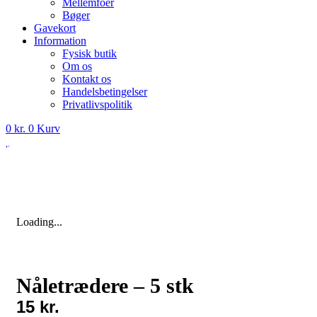
Mellemfoer
Bøger
Gavekort
Information
Fysisk butik
Om os
Kontakt os
Handelsbetingelser
Privatlivspolitik
0
kr.
0
Kurv
Loading...
Nåletrædere – 5 stk
15
kr.