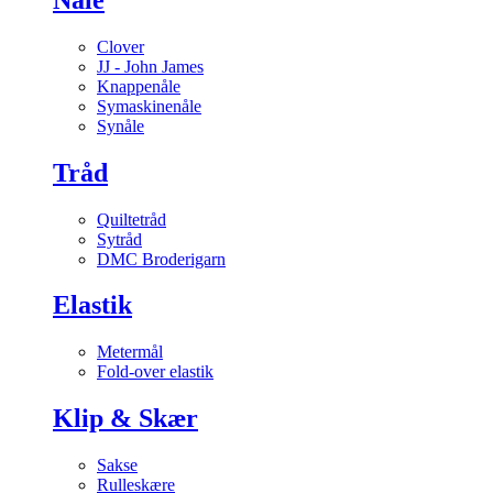
Clover
JJ - John James
Knappenåle
Symaskinenåle
Synåle
Tråd
Quiltetråd
Sytråd
DMC Broderigarn
Elastik
Metermål
Fold-over elastik
Klip & Skær
Sakse
Rulleskære