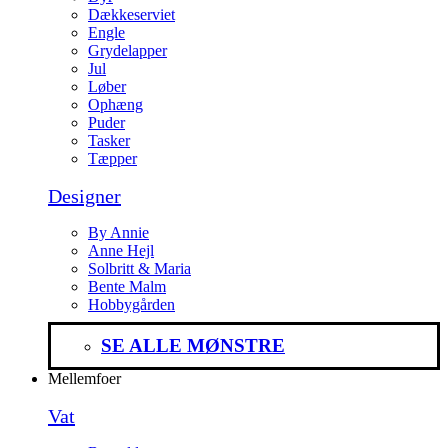
Dækkeserviet
Engle
Grydelapper
Jul
Løber
Ophæng
Puder
Tasker
Tæpper
Designer
By Annie
Anne Hejl
Solbritt & Maria
Bente Malm
Hobbygården
SE ALLE MØNSTRE
Mellemfoer
Vat