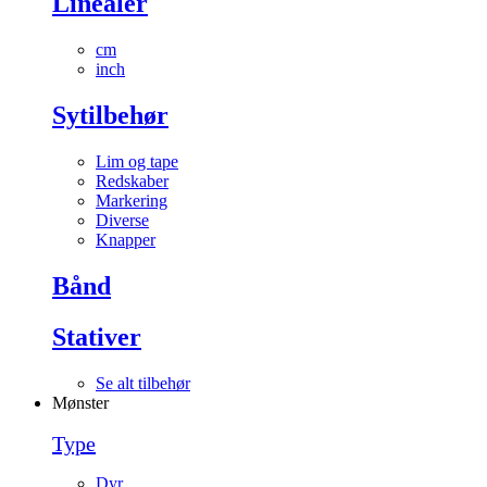
Linealer
cm
inch
Sytilbehør
Lim og tape
Redskaber
Markering
Diverse
Knapper
Bånd
Stativer
Se alt tilbehør
Mønster
Type
Dyr