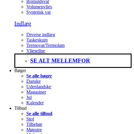
Bomuldsvat
Volumenvlies
Syntetisk vat
Indlæg
Diverse indlæg
Taskeskum
Termovat/Termolam
Vlieseline
SE ALT MELLEMFOR
Bøger
Se alle bøger
Danske
Udenlandske
Magasiner
Jul
Kalender
Tilbud
Se alle tilbud
Stof
Tilbehør
Mønstre