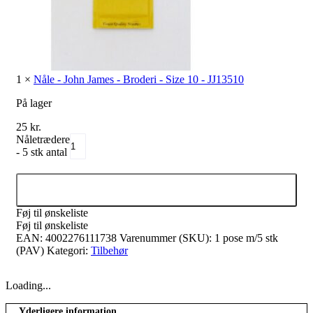
1
×
Nåle - John James - Broderi - Size 10 - JJ13510
På lager
25
kr.
Nåletrædere
- 5 stk antal
Tilføj til kurv
Føj til ønskeliste
Føj til ønskeliste
EAN:
4002276111738
Varenummer (SKU):
1 pose m/5 stk
(PAV)
Kategori:
Tilbehør
Loading...
Yderligere information