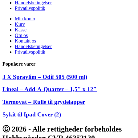
Handelsbetingelser
Privatlivspolitik
Min konto
Kurv
Kasse
Om os
Kontakt os
Handelsbetingelser
Privatlivspolitik
Populære varer
3 X Spraylim – Odif 505 (500 ml)
Lineal – Add-A-Quarter – 1,5″ x 12″
Termovat – Rulle til grydelapper
Sykit til Ipad Cover (2)
Ⓒ 2026 - Alle rettigheder forbeholdes
Hobbygården CVR 46352130