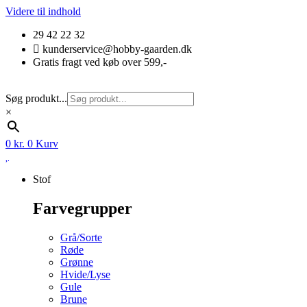
Videre til indhold
29 42 22 32
kunderservice@hobby-gaarden.dk
Gratis fragt ved køb over 599,-
Søg produkt...
×
0
kr.
0
Kurv
Stof
Farvegrupper
Grå/Sorte
Røde
Grønne
Hvide/Lyse
Gule
Brune