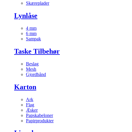
Skæreplader
Lynlåse
4 mm
6 mm
Sampak
Taske Tilbehør
Beslag
Mesh
Gjordbånd
Karton
Ark
Flag
Æsker
Papskabeloner
Papirprodukter