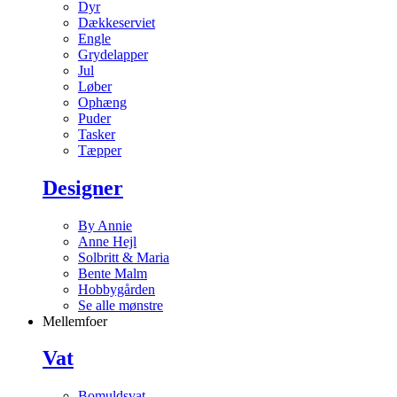
Dyr
Dækkeserviet
Engle
Grydelapper
Jul
Løber
Ophæng
Puder
Tasker
Tæpper
Designer
By Annie
Anne Hejl
Solbritt & Maria
Bente Malm
Hobbygården
Se alle mønstre
Mellemfoer
Vat
Bomuldsvat