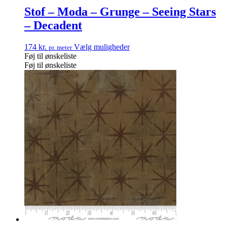
Stof – Moda – Grunge – Seeing Stars
– Decadent
174
kr.
Vælg muligheder
pr. meter
Føj til ønskeliste
Føj til ønskeliste