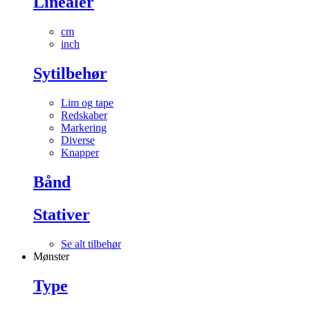
Linealer
cm
inch
Sytilbehør
Lim og tape
Redskaber
Markering
Diverse
Knapper
Bånd
Stativer
Se alt tilbehør
Mønster
Type