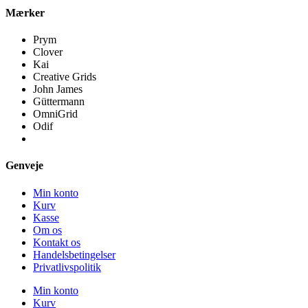
Mærker
Prym
Clover
Kai
Creative Grids
John James
Güttermann
OmniGrid
Odif
Genveje
Min konto
Kurv
Kasse
Om os
Kontakt os
Handelsbetingelser
Privatlivspolitik
Min konto
Kurv