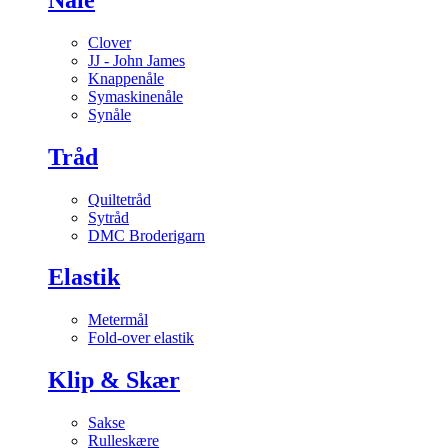
Clover
JJ - John James
Knappenåle
Symaskinenåle
Synåle
Tråd
Quiltetråd
Sytråd
DMC Broderigarn
Elastik
Metermål
Fold-over elastik
Klip & Skær
Sakse
Rulleskære