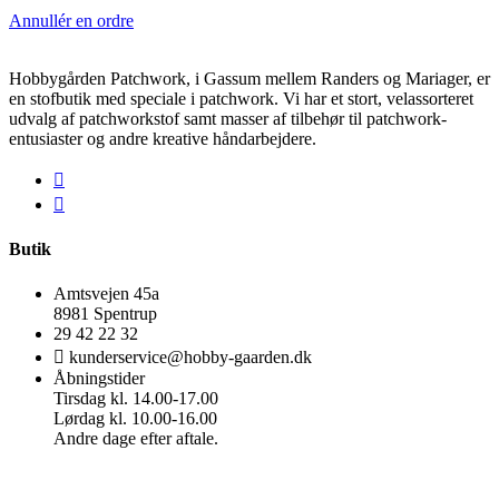
Annullér en ordre
Hobbygården Patchwork, i Gassum mellem Randers og Mariager, er
en stofbutik med speciale i patchwork. Vi har et stort, velassorteret
udvalg af patchworkstof samt masser af tilbehør til patchwork-
entusiaster og andre kreative håndarbejdere.
Butik
Amtsvejen 45a
8981 Spentrup
29 42 22 32
kunderservice@hobby-gaarden.dk
Åbningstider
Tirsdag kl. 14.00-17.00
Lørdag kl. 10.00-16.00
Andre dage efter aftale.