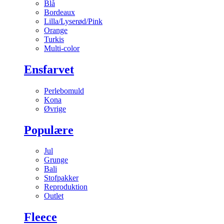
Blå
Bordeaux
Lilla/Lyserød/Pink
Orange
Turkis
Multi-color
Ensfarvet
Perlebomuld
Kona
Øvrige
Populære
Jul
Grunge
Bali
Stofpakker
Reproduktion
Outlet
Fleece