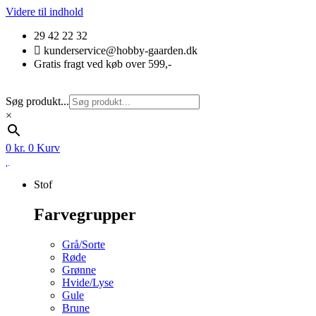
Videre til indhold
29 42 22 32
kunderservice@hobby-gaarden.dk
Gratis fragt ved køb over 599,-
Søg produkt...
×
0
kr.
0
Kurv
Stof
Farvegrupper
Grå/Sorte
Røde
Grønne
Hvide/Lyse
Gule
Brune