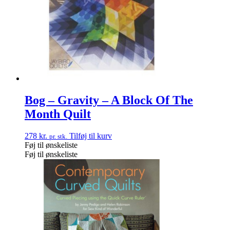
Bog – Gravity – A Block Of The
Month Quilt
278
kr.
Tilføj til kurv
pr. stk.
Føj til ønskeliste
Føj til ønskeliste