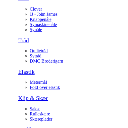
Clover
JJ - John James
Knappenåle
Symaskinenåle
Synåle
Tråd
Quiltetråd
Sytråd
DMC Broderigarn
Elastik
Metermål
Fold-over elastik
Klip & Skær
Sakse
Rulleskære
Skæreplader