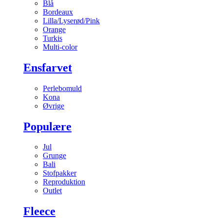
Blå
Bordeaux
Lilla/Lyserød/Pink
Orange
Turkis
Multi-color
Ensfarvet
Perlebomuld
Kona
Øvrige
Populære
Jul
Grunge
Bali
Stofpakker
Reproduktion
Outlet
Fleece