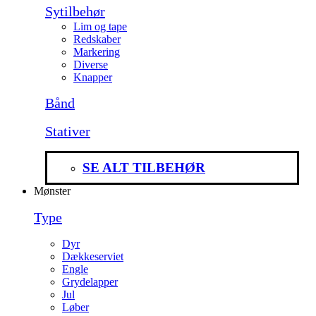
Sytilbehør
Lim og tape
Redskaber
Markering
Diverse
Knapper
Bånd
Stativer
SE ALT TILBEHØR
Mønster
Type
Dyr
Dækkeserviet
Engle
Grydelapper
Jul
Løber