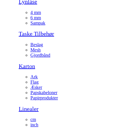
Lynlåse
4 mm
6 mm
Sampak
Taske Tilbehør
Beslag
Mesh
Gjordbånd
Karton
Ark
Flag
Æsker
Papskabeloner
Papirprodukter
Linealer
cm
inch