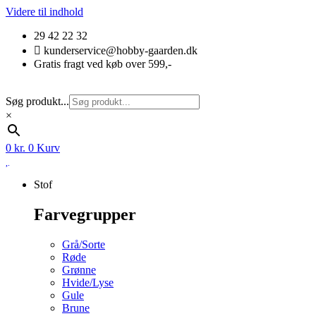
Videre til indhold
29 42 22 32
kunderservice@hobby-gaarden.dk
Gratis fragt ved køb over 599,-
Søg produkt...
×
0
kr.
0
Kurv
Stof
Farvegrupper
Grå/Sorte
Røde
Grønne
Hvide/Lyse
Gule
Brune