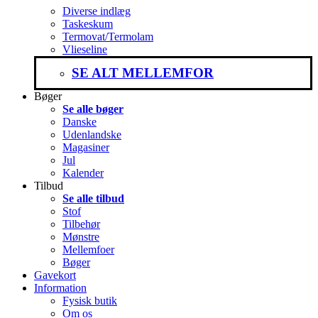
Diverse indlæg
Taskeskum
Termovat/Termolam
Vlieseline
SE ALT MELLEMFOR
Bøger
Se alle bøger
Danske
Udenlandske
Magasiner
Jul
Kalender
Tilbud
Se alle tilbud
Stof
Tilbehør
Mønstre
Mellemfoer
Bøger
Gavekort
Information
Fysisk butik
Om os