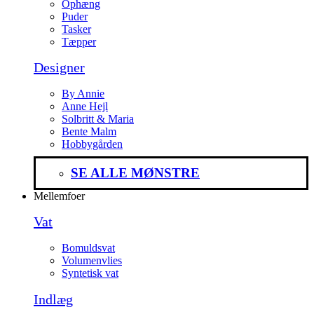
Ophæng
Puder
Tasker
Tæpper
Designer
By Annie
Anne Hejl
Solbritt & Maria
Bente Malm
Hobbygården
SE ALLE MØNSTRE
Mellemfoer
Vat
Bomuldsvat
Volumenvlies
Syntetisk vat
Indlæg