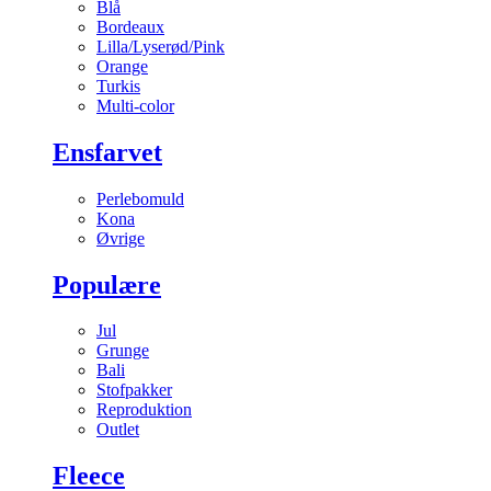
Blå
Bordeaux
Lilla/Lyserød/Pink
Orange
Turkis
Multi-color
Ensfarvet
Perlebomuld
Kona
Øvrige
Populære
Jul
Grunge
Bali
Stofpakker
Reproduktion
Outlet
Fleece