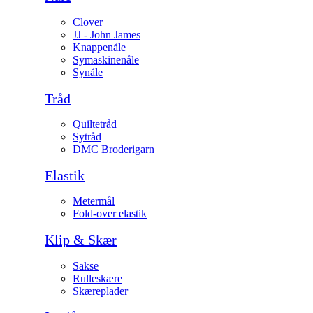
Clover
JJ - John James
Knappenåle
Symaskinenåle
Synåle
Tråd
Quiltetråd
Sytråd
DMC Broderigarn
Elastik
Metermål
Fold-over elastik
Klip & Skær
Sakse
Rulleskære
Skæreplader