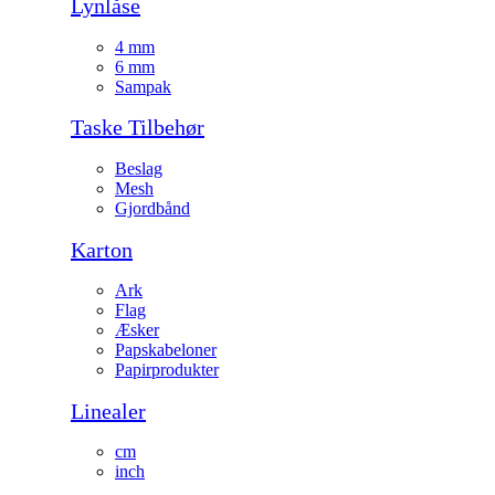
Lynlåse
4 mm
6 mm
Sampak
Taske Tilbehør
Beslag
Mesh
Gjordbånd
Karton
Ark
Flag
Æsker
Papskabeloner
Papirprodukter
Linealer
cm
inch