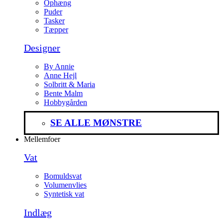
Ophæng
Puder
Tasker
Tæpper
Designer
By Annie
Anne Hejl
Solbritt & Maria
Bente Malm
Hobbygården
SE ALLE MØNSTRE
Mellemfoer
Vat
Bomuldsvat
Volumenvlies
Syntetisk vat
Indlæg