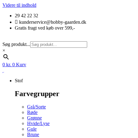
Videre til indhold
29 42 22 32
kunderservice@hobby-gaarden.dk
Gratis fragt ved køb over 599,-
Søg produkt...
×
0
kr.
0
Kurv
Stof
Farvegrupper
Grå/Sorte
Røde
Grønne
Hvide/Lyse
Gule
Brune