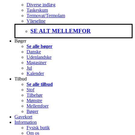
Diverse indlæg
Taskeskum
Termovat/Termolam
Vlieseline
SE ALT MELLEMFOR
Bøger
Se alle bøger
Danske
Udenlandske
Magasiner
Jul
Kalender
Tilbud
Se alle tilbud
Stof
Tilbehør
Mønstre
Mellemfoer
Bøger
Gavekort
Information
Fysisk butik
Om os