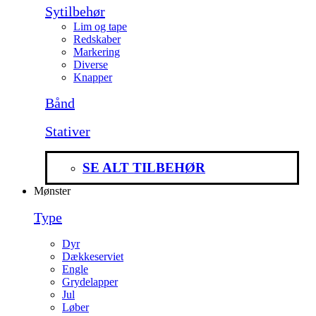
Sytilbehør
Lim og tape
Redskaber
Markering
Diverse
Knapper
Bånd
Stativer
SE ALT TILBEHØR
Mønster
Type
Dyr
Dækkeserviet
Engle
Grydelapper
Jul
Løber