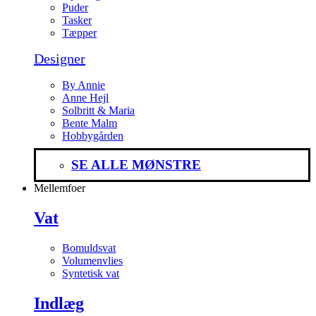
Puder
Tasker
Tæpper
Designer
By Annie
Anne Hejl
Solbritt & Maria
Bente Malm
Hobbygården
SE ALLE MØNSTRE
Mellemfoer
Vat
Bomuldsvat
Volumenvlies
Syntetisk vat
Indlæg