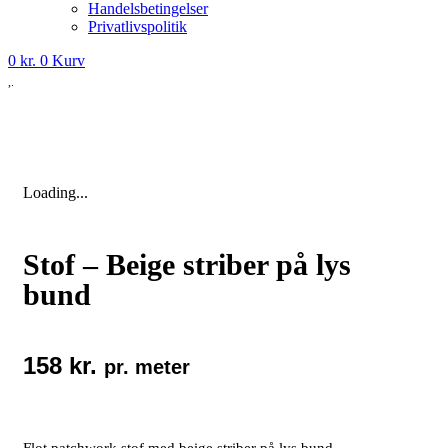
Handelsbetingelser
Privatlivspolitik
0
kr.
0
Kurv
Loading...
Stof – Beige striber på lys
bund
158
kr.
pr. meter
Flot patchwork stof med beige striber på lys bund.