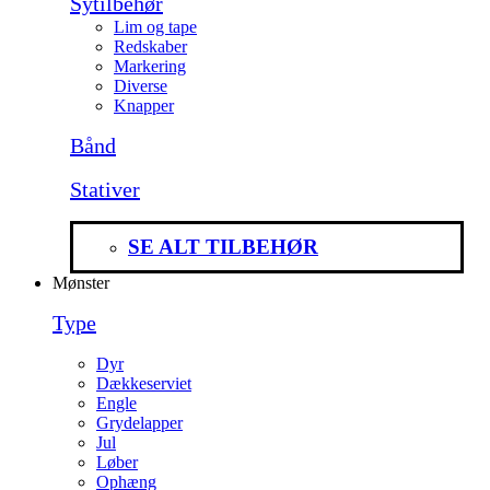
Sytilbehør
Lim og tape
Redskaber
Markering
Diverse
Knapper
Bånd
Stativer
SE ALT TILBEHØR
Mønster
Type
Dyr
Dækkeserviet
Engle
Grydelapper
Jul
Løber
Ophæng