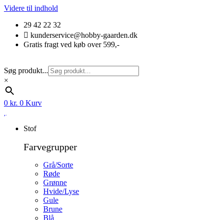
Videre til indhold
29 42 22 32
kunderservice@hobby-gaarden.dk
Gratis fragt ved køb over 599,-
Søg produkt...
×
0
kr.
0
Kurv
Stof
Farvegrupper
Grå/Sorte
Røde
Grønne
Hvide/Lyse
Gule
Brune
Blå