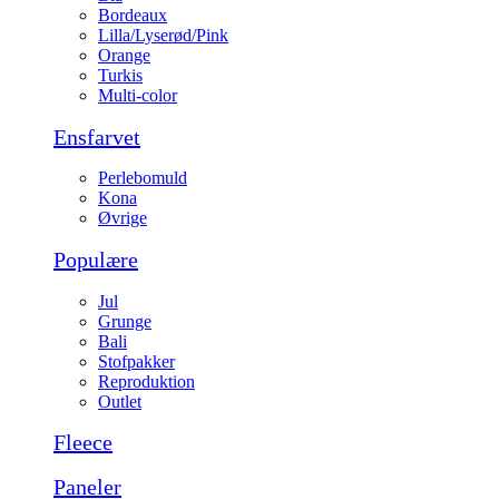
Bordeaux
Lilla/Lyserød/Pink
Orange
Turkis
Multi-color
Ensfarvet
Perlebomuld
Kona
Øvrige
Populære
Jul
Grunge
Bali
Stofpakker
Reproduktion
Outlet
Fleece
Paneler