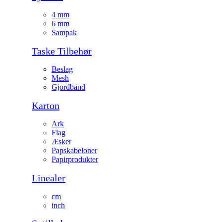
4 mm
6 mm
Sampak
Taske Tilbehør
Beslag
Mesh
Gjordbånd
Karton
Ark
Flag
Æsker
Papskabeloner
Papirprodukter
Linealer
cm
inch