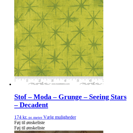
Stof – Moda – Grunge – Seeing Stars
– Decadent
174
kr.
Vælg muligheder
pr. meter
Føj til ønskeliste
Føj til ønskeliste