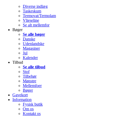
Diverse indlæg
Taskeskum
Termovat/Termolam
Vlieseline
Se alt mellemfor
Bøger
Se alle bøger
Danske
Udenlandske
Magasiner
Jul
Kalender
Tilbud
Se alle tilbud
Stof
Tilbehør
Mønstre
Mellemfoer
Bøger
Gavekort
Information
Fysisk butik
Om os
Kontakt os