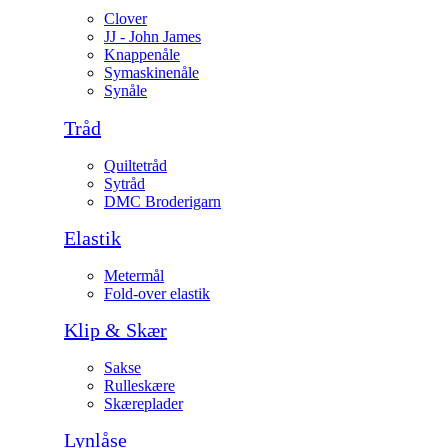
Clover
JJ - John James
Knappenåle
Symaskinenåle
Synåle
Tråd
Quiltetråd
Sytråd
DMC Broderigarn
Elastik
Metermål
Fold-over elastik
Klip & Skær
Sakse
Rulleskære
Skæreplader
Lynlåse