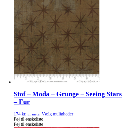
Stof – Moda – Grunge – Seeing Stars
– Fur
174
kr.
Vælg muligheder
pr. meter
Føj til ønskeliste
Føj til ønskeliste