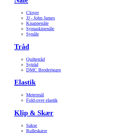
Clover
JJ - John James
Knappenåle
Symaskinenåle
Synåle
Tråd
Quiltetråd
Sytråd
DMC Broderigarn
Elastik
Metermål
Fold-over elastik
Klip & Skær
Sakse
Rulleskære