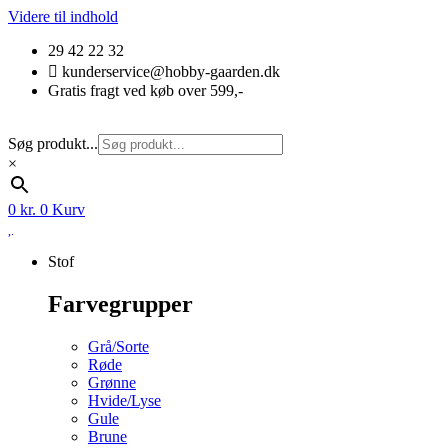
Videre til indhold
29 42 22 32
kunderservice@hobby-gaarden.dk
Gratis fragt ved køb over 599,-
Søg produkt...
×
0
kr.
0
Kurv
Stof
Farvegrupper
Grå/Sorte
Røde
Grønne
Hvide/Lyse
Gule
Brune