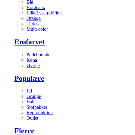
Blå
Bordeaux
Lilla/Lyserød/Pink
Orange
Turkis
Multi-color
Ensfarvet
Perlebomuld
Kona
Øvrige
Populære
Jul
Grunge
Bali
Stofpakker
Reproduktion
Outlet
Fleece