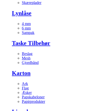
Skæreplader
Lynlåse
4 mm
6 mm
Sampak
Taske Tilbehør
Beslag
Mesh
Gjordbånd
Karton
Ark
Flag
Æsker
Papskabeloner
Papirprodukter