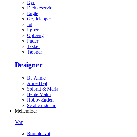
Dyr
Dækkeserviet
Engle
Grydelapper
Jul
Løber
Ophæng
Puder
Tasker
Tæpper
Designer
By Annie
Anne Hejl
Solbritt & Maria
Bente Malm
Hobbygården
Se alle mønstre
Mellemfoer
Vat
Bomuldsvat