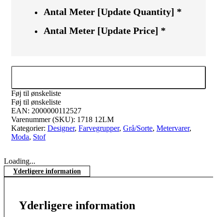
Antal Meter [Update Quantity]
*
Antal Meter [Update Price]
*
Tilføj til kurv
Føj til ønskeliste
Føj til ønskeliste
EAN:
2000000112527
Varenummer (SKU):
1718 12LM
Kategorier:
Designer
,
Farvegrupper
,
Grå/Sorte
,
Metervarer
,
Moda
,
Stof
Loading...
Yderligere information
Yderligere information