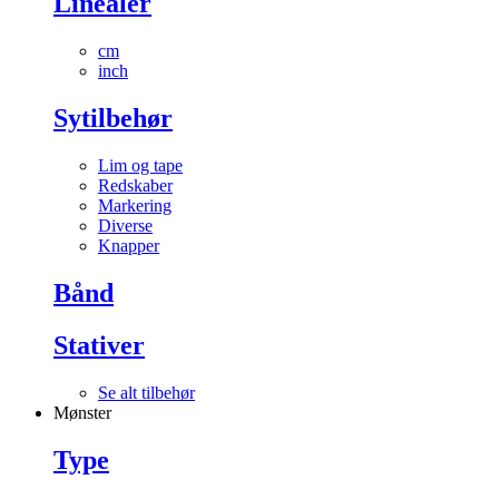
Linealer
cm
inch
Sytilbehør
Lim og tape
Redskaber
Markering
Diverse
Knapper
Bånd
Stativer
Se alt tilbehør
Mønster
Type