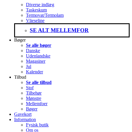
Diverse indlæg
Taskeskum
Termovat/Termolam
Vlieseline
SE ALT MELLEMFOR
Bøger
Se alle bøger
Danske
Udenlandske
Magasiner
Jul
Kalender
Tilbud
Se alle tilbud
Stof
Tilbehør
Mønstre
Mellemfoer
Bøger
Gavekort
Information
Fysisk butik
Om os