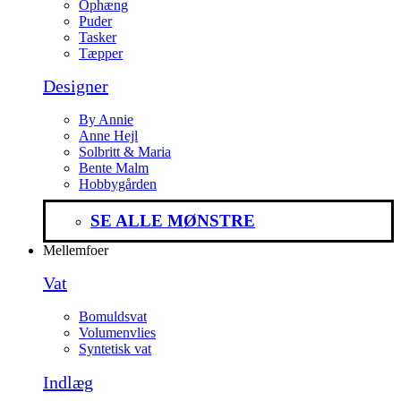
Ophæng
Puder
Tasker
Tæpper
Designer
By Annie
Anne Hejl
Solbritt & Maria
Bente Malm
Hobbygården
SE ALLE MØNSTRE
Mellemfoer
Vat
Bomuldsvat
Volumenvlies
Syntetisk vat
Indlæg