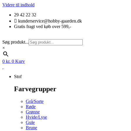
Videre til indhold
29 42 22 32
kunderservice@hobby-gaarden.dk
Gratis fragt ved køb over 599,-
Søg produkt...
×
0
kr.
0
Kurv
Stof
Farvegrupper
Grå/Sorte
Røde
Grønne
Hvide/Lyse
Gule
Brune