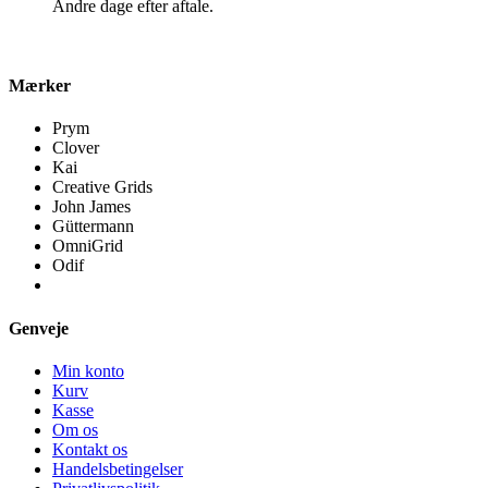
Andre dage efter aftale.
Mærker
Prym
Clover
Kai
Creative Grids
John James
Güttermann
OmniGrid
Odif
Genveje
Min konto
Kurv
Kasse
Om os
Kontakt os
Handelsbetingelser