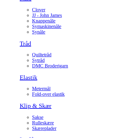
Clover
JJ - John James
Knappenåle
Symaskinenåle
Synåle
Tråd
Quiltetråd
Sytråd
DMC Broderigarn
Elastik
Metermål
Fold-over elastik
Klip & Skær
Sakse
Rulleskære
Skæreplader