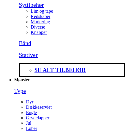
Sytilbehør
Lim og tape
Redskaber
Markering
Diverse
Knapper
Bånd
Stativer
SE ALT TILBEHØR
Mønster
Type
Dyr
Dækkeserviet
Engle
Grydelapper
Jul
Løber