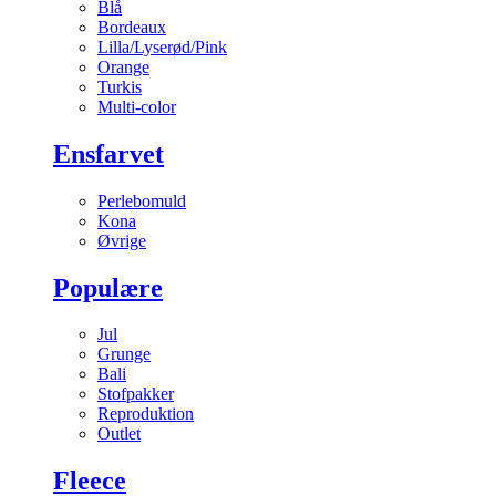
Blå
Bordeaux
Lilla/Lyserød/Pink
Orange
Turkis
Multi-color
Ensfarvet
Perlebomuld
Kona
Øvrige
Populære
Jul
Grunge
Bali
Stofpakker
Reproduktion
Outlet
Fleece