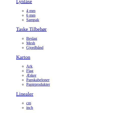
Lynlåse
4 mm
6 mm
Sampak
Taske Tilbehør
Beslag
Mesh
Gjordbånd
Karton
Ark
Flag
Æsker
Papskabeloner
Papirprodukter
Linealer
cm
inch