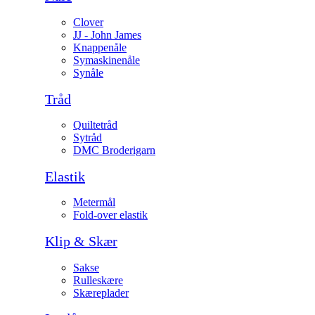
Clover
JJ - John James
Knappenåle
Symaskinenåle
Synåle
Tråd
Quiltetråd
Sytråd
DMC Broderigarn
Elastik
Metermål
Fold-over elastik
Klip & Skær
Sakse
Rulleskære
Skæreplader