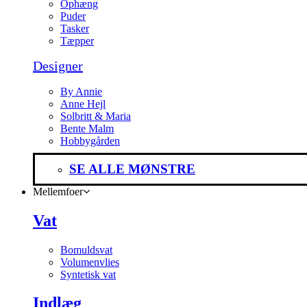
Ophæng
Puder
Tasker
Tæpper
Designer
By Annie
Anne Hejl
Solbritt & Maria
Bente Malm
Hobbygården
SE ALLE MØNSTRE
Mellemfoer
Vat
Bomuldsvat
Volumenvlies
Syntetisk vat
Indlæg