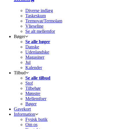
Diverse indlæg
Taskeskum
Termovat/Termolam
Vlieseline
Se alt mellemfor
Bøger
Se alle bøger
Danske
Udenlandske
Magasiner
Jul
Kalender
Tilbud
Se alle tilbud
Stof
Tilbehør
Mønstre
Mellemfoer
Bøger
Gavekort
Information
Fysisk butik
Om os