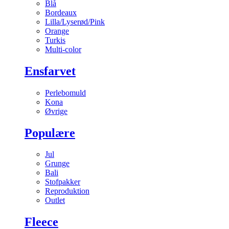
Blå
Bordeaux
Lilla/Lyserød/Pink
Orange
Turkis
Multi-color
Ensfarvet
Perlebomuld
Kona
Øvrige
Populære
Jul
Grunge
Bali
Stofpakker
Reproduktion
Outlet
Fleece