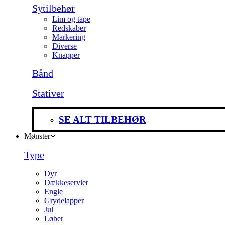
Sytilbehør
Lim og tape
Redskaber
Markering
Diverse
Knapper
Bånd
Stativer
SE ALT TILBEHØR
Mønster
Type
Dyr
Dækkeserviet
Engle
Grydelapper
Jul
Løber