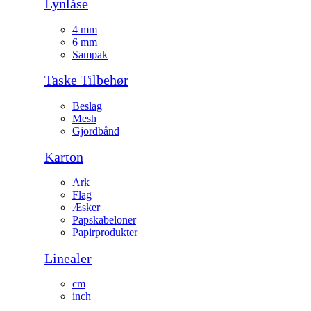
Lynlåse
4 mm
6 mm
Sampak
Taske Tilbehør
Beslag
Mesh
Gjordbånd
Karton
Ark
Flag
Æsker
Papskabeloner
Papirprodukter
Linealer
cm
inch