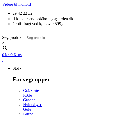
Videre til indhold
29 42 22 32
kunderservice@hobby-gaarden.dk
Gratis fragt ved køb over 599,-
Søg produkt...
×
0
kr.
0
Kurv
Stof
Farvegrupper
Grå/Sorte
Røde
Grønne
Hvide/Lyse
Gule
Brune