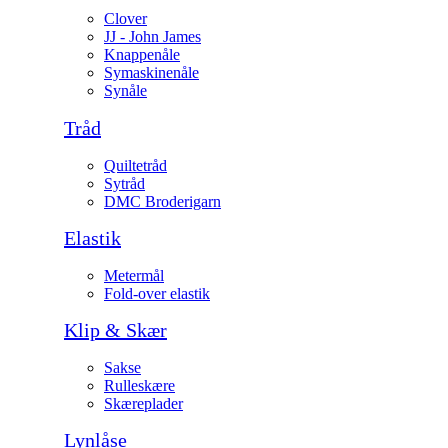
Clover
JJ - John James
Knappenåle
Symaskinenåle
Synåle
Tråd
Quiltetråd
Sytråd
DMC Broderigarn
Elastik
Metermål
Fold-over elastik
Klip & Skær
Sakse
Rulleskære
Skæreplader
Lynlåse