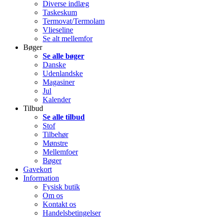
Diverse indlæg
Taskeskum
Termovat/Termolam
Vlieseline
Se alt mellemfor
Bøger
Se alle bøger
Danske
Udenlandske
Magasiner
Jul
Kalender
Tilbud
Se alle tilbud
Stof
Tilbehør
Mønstre
Mellemfoer
Bøger
Gavekort
Information
Fysisk butik
Om os
Kontakt os
Handelsbetingelser