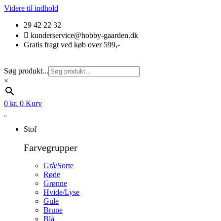
Videre til indhold
29 42 22 32
kunderservice@hobby-gaarden.dk
Gratis fragt ved køb over 599,-
Søg produkt...
×
0
kr.
0
Kurv
Stof
Farvegrupper
Grå/Sorte
Røde
Grønne
Hvide/Lyse
Gule
Brune
Blå