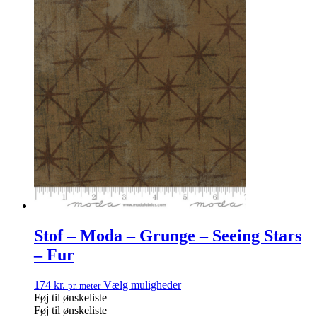
Stof – Moda – Grunge – Seeing Stars
– Fur
174
kr.
Vælg muligheder
pr. meter
Føj til ønskeliste
Føj til ønskeliste