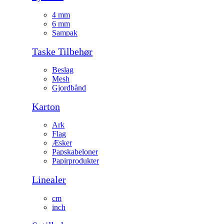
4 mm
6 mm
Sampak
Taske Tilbehør
Beslag
Mesh
Gjordbånd
Karton
Ark
Flag
Æsker
Papskabeloner
Papirprodukter
Linealer
cm
inch