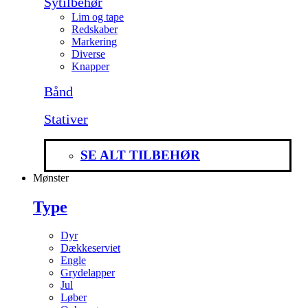
Sytilbehør
Lim og tape
Redskaber
Markering
Diverse
Knapper
Bånd
Stativer
SE ALT TILBEHØR
Mønster
Type
Dyr
Dækkeserviet
Engle
Grydelapper
Jul
Løber