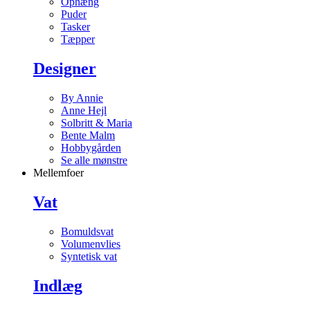
Ophæng
Puder
Tasker
Tæpper
Designer
By Annie
Anne Hejl
Solbritt & Maria
Bente Malm
Hobbygården
Se alle mønstre
Mellemfoer
Vat
Bomuldsvat
Volumenvlies
Syntetisk vat
Indlæg