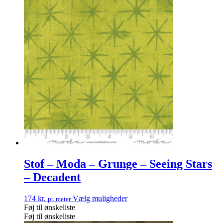
Stof – Moda – Grunge – Seeing Stars
– Decadent
174
kr.
Vælg muligheder
pr. meter
Føj til ønskeliste
Føj til ønskeliste