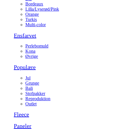
Bordeaux
Lilla/Lyserød/Pink
Orange
Turkis
Multi-color
Ensfarvet
Perlebomuld
Kona
Øvrige
Populære
Jul
Grunge
Bali
Stofpakker
Reproduktion
Outlet
Fleece
Paneler